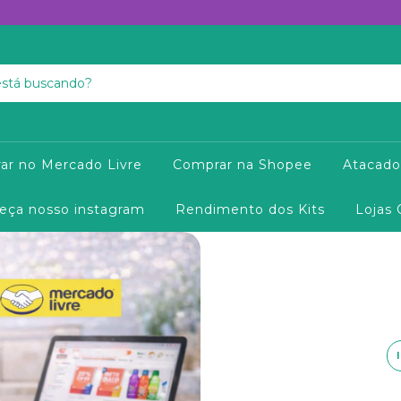
ar no Mercado Livre
Comprar na Shopee
Atacado
eça nosso instagram
Rendimento dos Kits
Lojas 