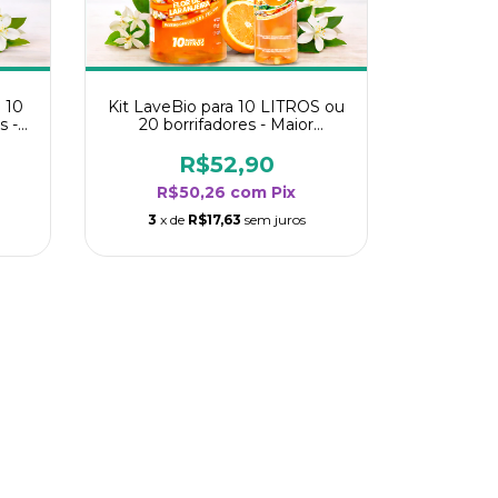
 10
Kit LaveBio para 10 LITROS ou
s -
20 borrifadores - Maior
oria
rendimento da categoria - Flor
de Laranjeira
R$52,90
R$50,26
com
Pix
3
x de
R$17,63
sem juros