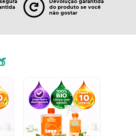
segura
Devolução garantida
antida
do produto se você
não gostar
🍑