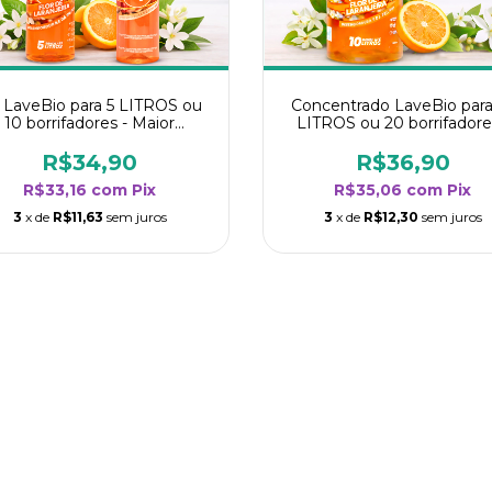
t LaveBio para 5 LITROS ou
Concentrado LaveBio para
10 borrifadores - Maior
LITROS ou 20 borrifadore
dimento da categoria - Flor
Maior rendimento da categ
de Laranjeira
- Flor de Laranjeira
R$34,90
R$36,90
R$33,16
com
Pix
R$35,06
com
Pix
3
x de
R$11,63
sem juros
3
x de
R$12,30
sem juros