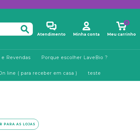
0
Atendimento
Minha conta
Meu carrinho
 e Revendas
Porque escolher LaveBio ?
On line ( para receber em casa )
teste
IR PARA AS LOJAS