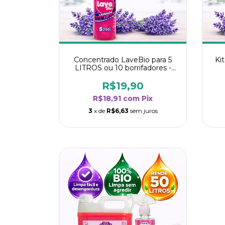
Concentrado LaveBio para 5
Ki
LITROS ou 10 borrifadores -
Maior rendimento da categoria
r
- Lavanda
R$19,90
R$18,91
com
Pix
3
x de
R$6,63
sem juros