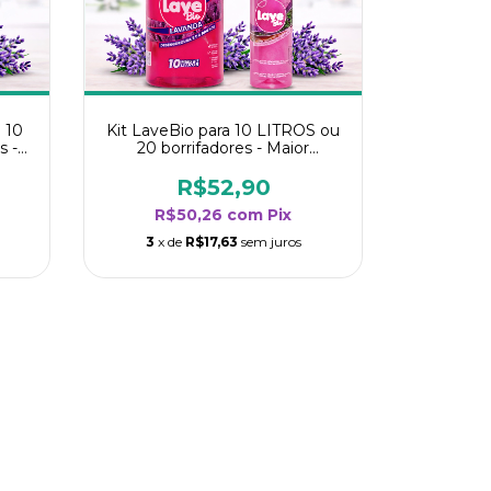
 10
Kit LaveBio para 10 LITROS ou
s -
20 borrifadores - Maior
oria
rendimento da categoria -
Lavanda
R$52,90
R$50,26
com
Pix
3
x de
R$17,63
sem juros