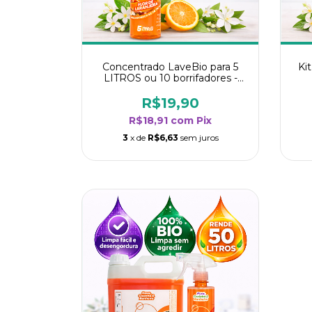
Concentrado LaveBio para 5
Ki
LITROS ou 10 borrifadores -
Maior rendimento da categoria
ren
- Flor de Laranjeira
R$19,90
R$18,91
com
Pix
3
x de
R$6,63
sem juros