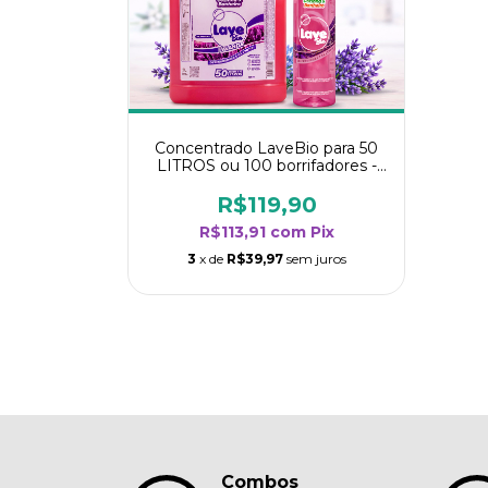
Concentrado LaveBio para 50
LITROS ou 100 borrifadores -
Maior rendimento da categoria
- Lavanda
R$119,90
R$113,91
com
Pix
3
x de
R$39,97
sem juros
Combos