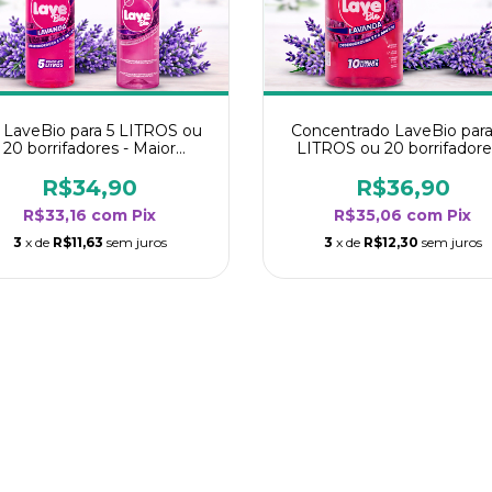
t LaveBio para 5 LITROS ou
Concentrado LaveBio para
20 borrifadores - Maior
LITROS ou 20 borrifadore
endimento da categoria -
Maior rendimento da categ
Lavanda
- Lavanda
R$34,90
R$36,90
R$33,16
com
Pix
R$35,06
com
Pix
3
x de
R$11,63
sem juros
3
x de
R$12,30
sem juros