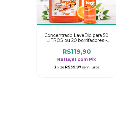
Concentrado LaveBio para 50
LITROS ou 20 borrifadores -
Maior rendimento da categoria
- Flor de Laranjeira
R$119,90
R$113,91
com
Pix
3
x de
R$39,97
sem juros