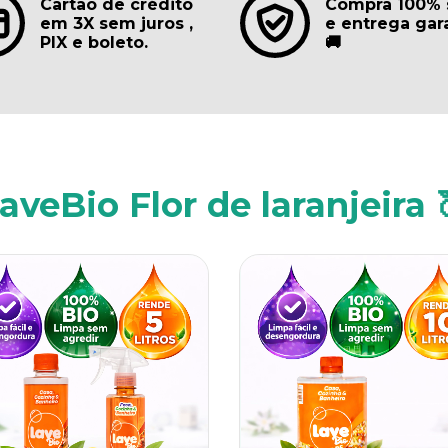
Cartão de crédito
Compra 100% 
em 3X sem juros ,
e entrega gar
PIX e boleto.
🚚
aveBio Flor de laranjeira 