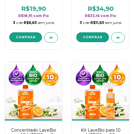
borrifadores - Maior
borrifadores - Maior
rendimento da
rendimento da
R$19,90
R$34,90
categoria - Flor de
categoria - Flor de
R$18,91
com
Pix
R$33,16
com
Pix
Laranjeira
Laranjeira
3
x de
R$6,63
sem juros
3
x de
R$11,63
sem juros
Concentrado LaveBio
Kit LaveBio para 10