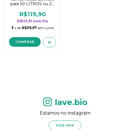
para 50 LITROS ou 20
borrifadores - Maior
rendimento da
R$119,90
categoria - Flor de
R$113,91
com
Pix
Laranjeira
3
x de
R$39,97
sem juros
lave.bio
Estamos no instagram
SIGA-NOS