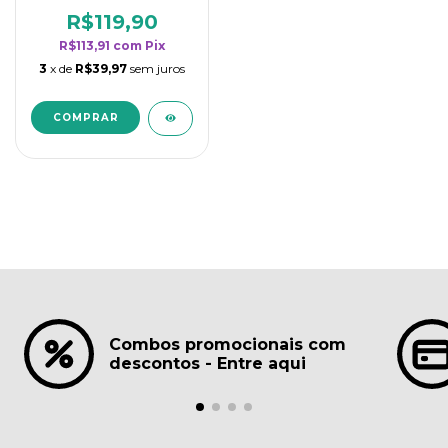
borrifadores - Maior
rendimento da
R$119,90
categoria - Lavanda
R$113,91
com
Pix
3
x de
R$39,97
sem juros
Combos promocionais com
descontos - Entre aqui