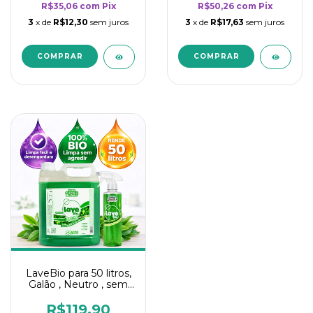
R$35,06
com
Pix
R$50,26
com
Pix
3
x de
R$12,30
sem juros
3
x de
R$17,63
sem juros
LaveBio para 50 litros,
Galão , Neutro , sem
cheiro - 5L
R$119,90