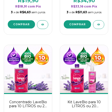
R$19,90
R$34,90
categoria - Lavanda
categoria - Lavanda
R$18,91
com
Pix
R$33,16
com
Pix
3
x de
R$6,63
sem juros
3
x de
R$11,63
sem juros
Concentrado LaveBio
Kit LaveBio para 10
para 10 LITROS ou 20
LITROS ou 20
borrifadores - Maior
borrifadores - Maior