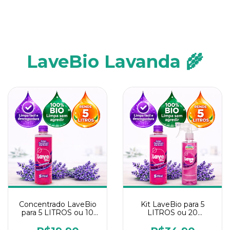
LaveBio Lavanda 🌾
Concentrado LaveBio
Kit LaveBio para 5
para 5 LITROS ou 10
LITROS ou 20
borrifadores - Maior
borrifadores - Maior
rendimento da
rendimento da