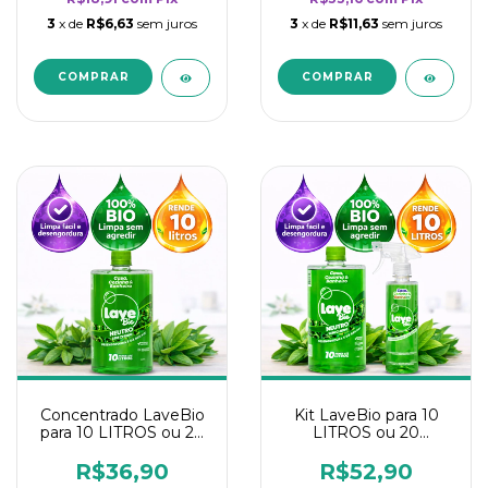
3
x de
R$6,63
sem juros
3
x de
R$11,63
sem juros
Concentrado LaveBio
Kit LaveBio para 10
para 10 LITROS ou 20
LITROS ou 20
borrifadores - Maior
borrifadores - Maior
rendimento da
rendimento da
R$36,90
R$52,90
categoria - Neutro
categoria - Neutro