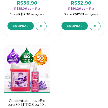
rendimento da
rendimento da
R$36,90
R$52,90
categoria - Lavanda
categoria - Lavanda
R$35,06
com
Pix
R$50,26
com
Pix
3
x de
R$12,30
sem juros
3
x de
R$17,63
sem juros
Concentrado LaveBio
para 50 LITROS ou 100