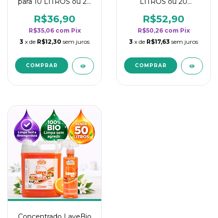
para 10 LITROS ou 20
LITROS ou 20
borrifadores - Maior
borrifadores - Maior
rendimento da
rendimento da
R$36,90
R$52,90
categoria - Flor de
categoria - Flor de
R$35,06
com
Pix
R$50,26
com
Pix
Laranjeira
Laranjeira
3
x de
R$12,30
sem juros
3
x de
R$17,63
sem juros
Concentrado LaveBio