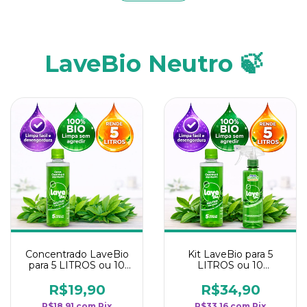
LaveBio Neutro 🍃
Concentrado LaveBio
Kit LaveBio para 5
para 5 LITROS ou 10
LITROS ou 10
borrifadores - Maior
borrifadores - Maior
rendimento da
rendimento da
R$19,90
R$34,90
categoria - Neutro
categoria - Neutro
R$18,91
com
Pix
R$33,16
com
Pix