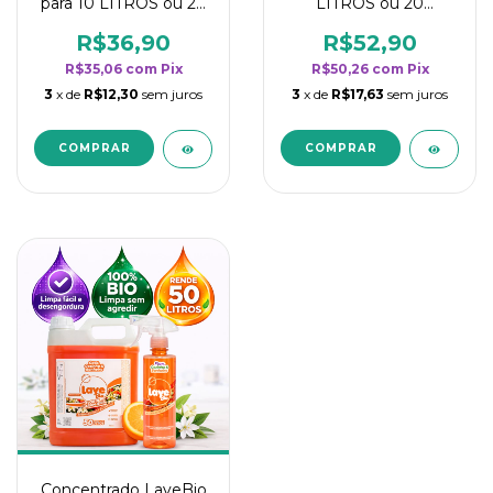
para 10 LITROS ou 20
LITROS ou 20
borrifadores - Maior
borrifadores - Maior
rendimento da
rendimento da
R$36,90
R$52,90
categoria - Flor de
categoria - Flor de
R$35,06
com
Pix
R$50,26
com
Pix
Laranjeira
Laranjeira
3
x de
R$12,30
sem juros
3
x de
R$17,63
sem juros
Concentrado LaveBio