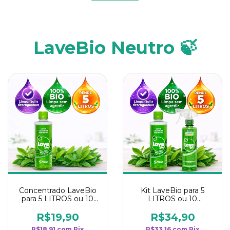
LaveBio Neutro 🍃
Concentrado LaveBio
Kit LaveBio para 5
para 5 LITROS ou 10
LITROS ou 10
borrifadores - Maior
borrifadores - Maior
rendimento da
rendimento da
R$19,90
R$34,90
categoria - Neutro
categoria - Neutro
R$18,91
com
Pix
R$33,16
com
Pix