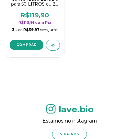
para 50 LITROS ou 20
borrifadores - Maior
rendimento da
R$119,90
categoria - Flor de
R$113,91
com
Pix
Laranjeira
3
x de
R$39,97
sem juros
lave.bio
Estamos no instagram
SIGA-NOS