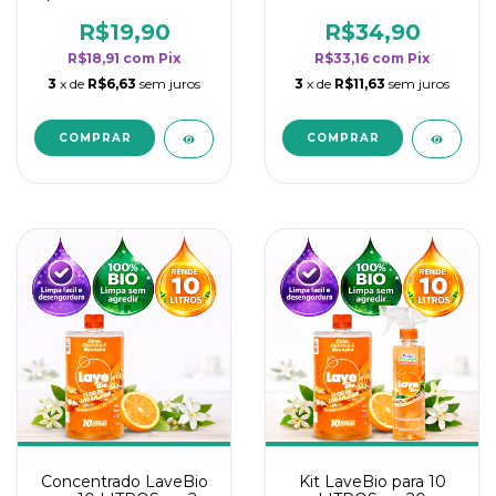
borrifadores - Maior
borrifadores - Maior
rendimento da
rendimento da
R$19,90
R$34,90
categoria - Flor de
categoria - Flor de
R$18,91
com
Pix
R$33,16
com
Pix
Laranjeira
Laranjeira
3
x de
R$6,63
sem juros
3
x de
R$11,63
sem juros
Concentrado LaveBio
Kit LaveBio para 10