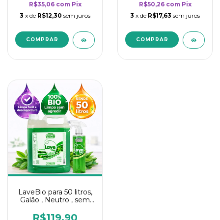
R$35,06
com
Pix
R$50,26
com
Pix
3
x de
R$12,30
sem juros
3
x de
R$17,63
sem juros
LaveBio para 50 litros,
Galão , Neutro , sem
cheiro - 5L
R$119,90