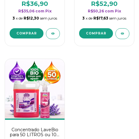
rendimento da
rendimento da
R$36,90
R$52,90
categoria - Lavanda
categoria - Lavanda
R$35,06
com
Pix
R$50,26
com
Pix
3
x de
R$12,30
sem juros
3
x de
R$17,63
sem juros
Concentrado LaveBio
para 50 LITROS ou 100