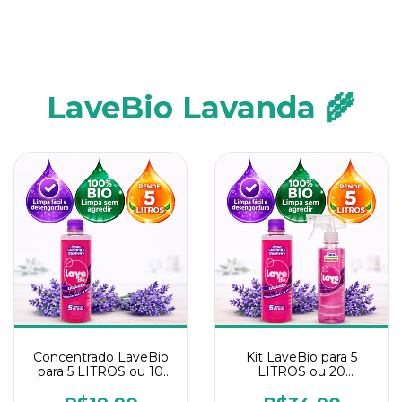
LaveBio Lavanda 🌾
Concentrado LaveBio
Kit LaveBio para 5
para 5 LITROS ou 10
LITROS ou 20
borrifadores - Maior
borrifadores - Maior
rendimento da
rendimento da