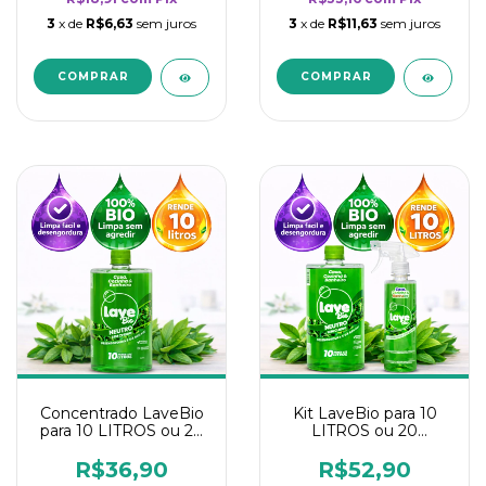
3
x de
R$6,63
sem juros
3
x de
R$11,63
sem juros
Concentrado LaveBio
Kit LaveBio para 10
para 10 LITROS ou 20
LITROS ou 20
borrifadores - Maior
borrifadores - Maior
rendimento da
rendimento da
R$36,90
R$52,90
categoria - Neutro
categoria - Neutro