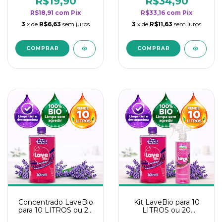
R$19,90
R$34,90
categoria - Lavanda
categoria - Lavanda
R$18,91
com
Pix
R$33,16
com
Pix
3
x de
R$6,63
sem juros
3
x de
R$11,63
sem juros
Concentrado LaveBio
Kit LaveBio para 10
para 10 LITROS ou 20
LITROS ou 20
borrifadores - Maior
borrifadores - Maior