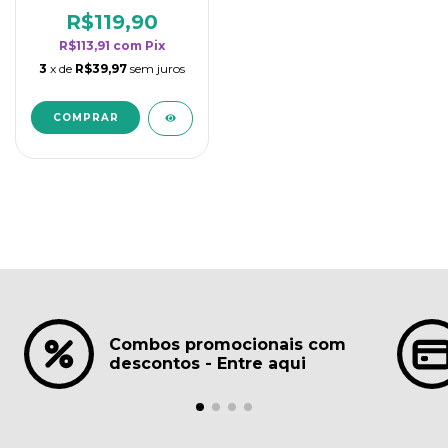
borrifadores - Maior
rendimento da
R$119,90
categoria - Lavanda
R$113,91
com
Pix
3
x de
R$39,97
sem juros
Combos promocionais com
descontos - Entre aqui