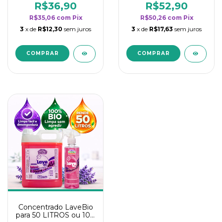
rendimento da
rendimento da
R$36,90
R$52,90
categoria - Lavanda
categoria - Lavanda
R$35,06
com
Pix
R$50,26
com
Pix
3
x de
R$12,30
sem juros
3
x de
R$17,63
sem juros
Concentrado LaveBio
para 50 LITROS ou 100