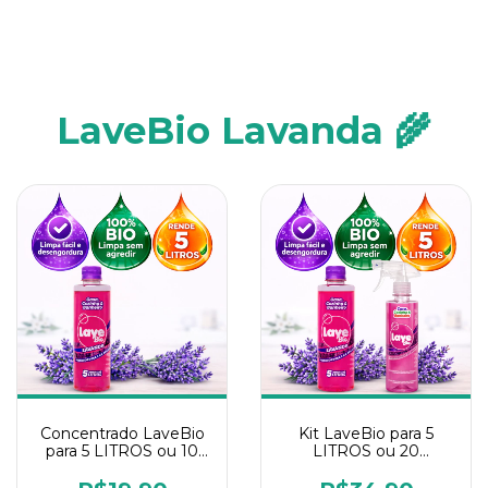
LaveBio Lavanda 🌾
Concentrado LaveBio
Kit LaveBio para 5
para 5 LITROS ou 10
LITROS ou 20
borrifadores - Maior
borrifadores - Maior
rendimento da
rendimento da