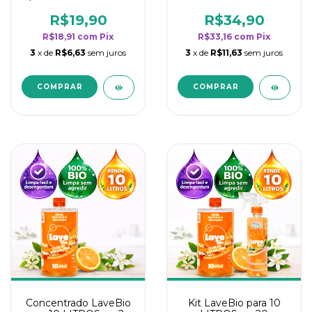
borrifadores - Maior
borrifadores - Maior
rendimento da
rendimento da
R$19,90
R$34,90
categoria - Flor de
categoria - Flor de
R$18,91
com
Pix
R$33,16
com
Pix
Laranjeira
Laranjeira
3
x de
R$6,63
sem juros
3
x de
R$11,63
sem juros
Concentrado LaveBio
Kit LaveBio para 10