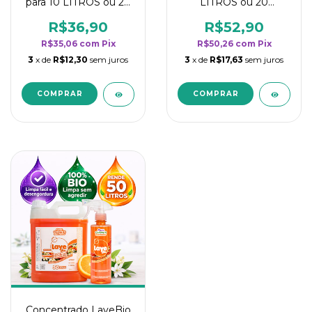
para 10 LITROS ou 20
LITROS ou 20
borrifadores - Maior
borrifadores - Maior
rendimento da
rendimento da
R$36,90
R$52,90
categoria - Flor de
categoria - Flor de
R$35,06
com
Pix
R$50,26
com
Pix
Laranjeira
Laranjeira
3
x de
R$12,30
sem juros
3
x de
R$17,63
sem juros
Concentrado LaveBio