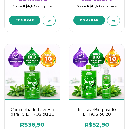
3
x de
R$6,63
sem juros
3
x de
R$11,63
sem juros
Concentrado LaveBio
Kit LaveBio para 10
para 10 LITROS ou 20
LITROS ou 20
borrifadores - Maior
borrifadores - Maior
rendimento da
rendimento da
R$36,90
R$52,90
categoria - Neutro
categoria - Neutro