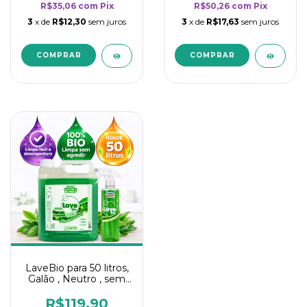
R$35,06
com
Pix
R$50,26
com
Pix
3
x de
R$12,30
sem juros
3
x de
R$17,63
sem juros
LaveBio para 50 litros,
Galão , Neutro , sem
cheiro - 5L
R$119,90