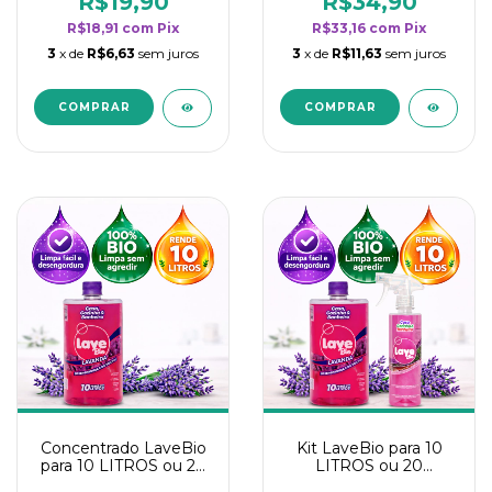
R$19,90
R$34,90
categoria - Lavanda
categoria - Lavanda
R$18,91
com
Pix
R$33,16
com
Pix
3
x de
R$6,63
sem juros
3
x de
R$11,63
sem juros
Concentrado LaveBio
Kit LaveBio para 10
para 10 LITROS ou 20
LITROS ou 20
borrifadores - Maior
borrifadores - Maior