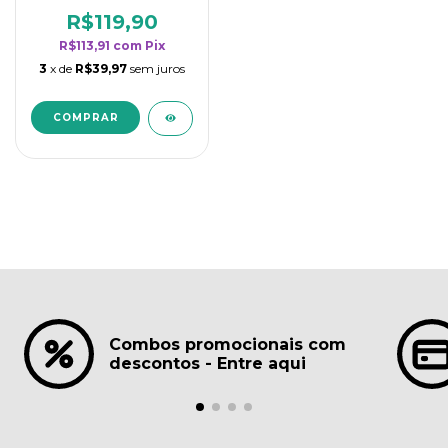
borrifadores - Maior
rendimento da
R$119,90
categoria - Lavanda
R$113,91
com
Pix
3
x de
R$39,97
sem juros
Combos promocionais com
descontos - Entre aqui