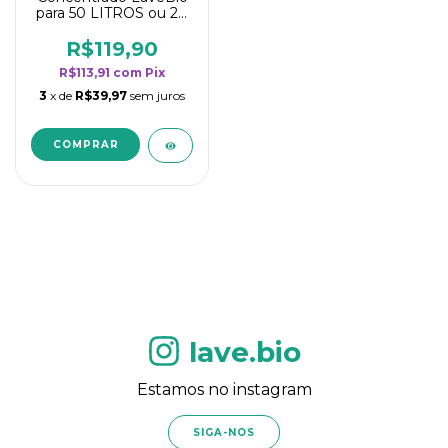
para 50 LITROS ou 20
borrifadores - Maior
rendimento da
R$119,90
categoria - Flor de
R$113,91
com
Pix
Laranjeira
3
x de
R$39,97
sem juros
lave.bio
Estamos no instagram
SIGA-NOS