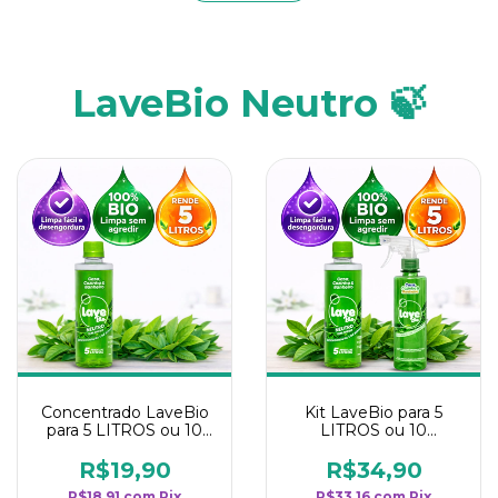
LaveBio Neutro 🍃
Concentrado LaveBio
Kit LaveBio para 5
para 5 LITROS ou 10
LITROS ou 10
borrifadores - Maior
borrifadores - Maior
rendimento da
rendimento da
R$19,90
R$34,90
categoria - Neutro
categoria - Neutro
R$18,91
com
Pix
R$33,16
com
Pix