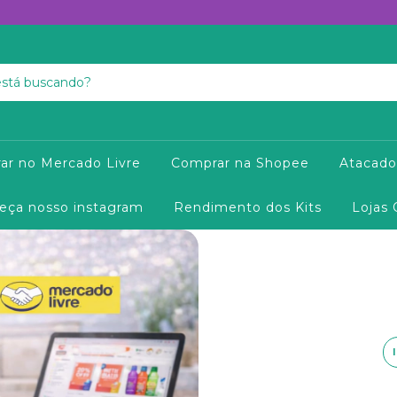
ar no Mercado Livre
Comprar na Shopee
Atacado
eça nosso instagram
Rendimento dos Kits
Lojas 