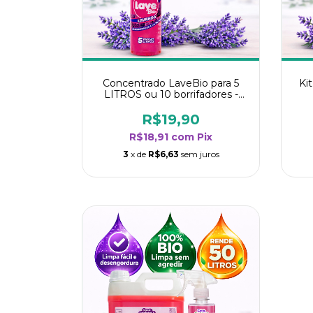
Concentrado LaveBio para 5
Ki
LITROS ou 10 borrifadores -
Maior rendimento da categoria
r
- Lavanda
R$19,90
R$18,91
com
Pix
3
x de
R$6,63
sem juros