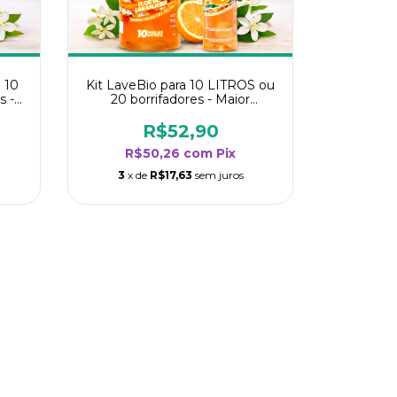
 10
Kit LaveBio para 10 LITROS ou
s -
20 borrifadores - Maior
oria
rendimento da categoria - Flor
de Laranjeira
R$52,90
R$50,26
com
Pix
3
x de
R$17,63
sem juros