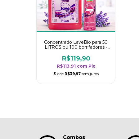
Concentrado LaveBio para 50
LITROS ou 100 borrifadores -
Maior rendimento da categoria
- Lavanda
R$119,90
R$113,91
com
Pix
3
x de
R$39,97
sem juros
Combos