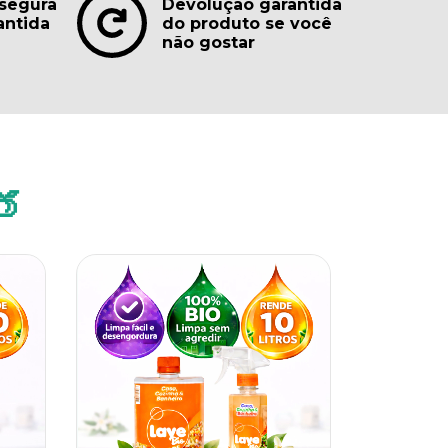
segura
Devolução garantida
antida
do produto se você
não gostar
🍑