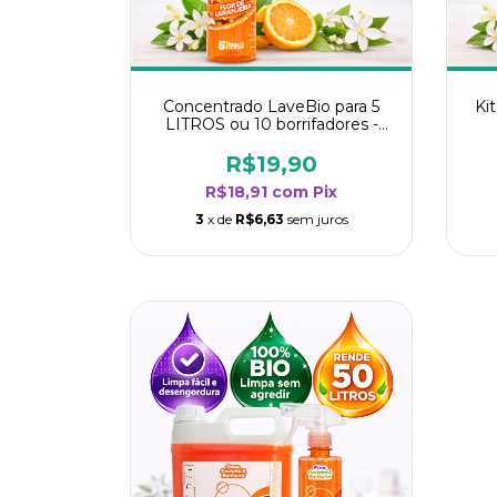
Concentrado LaveBio para 5
Ki
LITROS ou 10 borrifadores -
Maior rendimento da categoria
ren
- Flor de Laranjeira
R$19,90
R$18,91
com
Pix
3
x de
R$6,63
sem juros