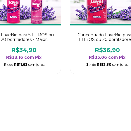
t LaveBio para 5 LITROS ou
Concentrado LaveBio para
20 borrifadores - Maior
LITROS ou 20 borrifadore
endimento da categoria -
Maior rendimento da categ
Lavanda
- Lavanda
R$34,90
R$36,90
R$33,16
com
Pix
R$35,06
com
Pix
3
x de
R$11,63
sem juros
3
x de
R$12,30
sem juros