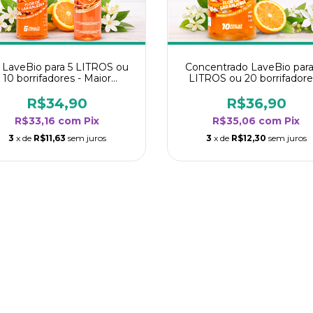
t LaveBio para 5 LITROS ou
Concentrado LaveBio para
10 borrifadores - Maior
LITROS ou 20 borrifadore
dimento da categoria - Flor
Maior rendimento da categ
de Laranjeira
- Flor de Laranjeira
R$34,90
R$36,90
R$33,16
com
Pix
R$35,06
com
Pix
3
x de
R$11,63
sem juros
3
x de
R$12,30
sem juros