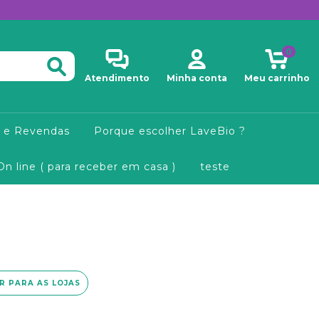
0
Atendimento
Minha conta
Meu carrinho
 e Revendas
Porque escolher LaveBio ?
On line ( para receber em casa )
teste
IR PARA AS LOJAS