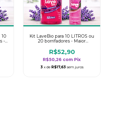
 10
Kit LaveBio para 10 LITROS ou
s -
20 borrifadores - Maior
oria
rendimento da categoria -
Lavanda
R$52,90
R$50,26
com
Pix
3
x de
R$17,63
sem juros