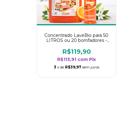
Concentrado LaveBio para 50
LITROS ou 20 borrifadores -
Maior rendimento da categoria
- Flor de Laranjeira
R$119,90
R$113,91
com
Pix
3
x de
R$39,97
sem juros