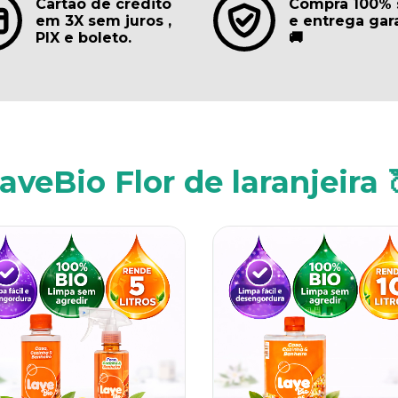
Cartão de crédito
Compra 100% 
em 3X sem juros ,
e entrega gar
PIX e boleto.
🚚
aveBio Flor de laranjeira 