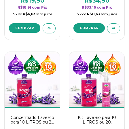
R$19,90
R$34,90
categoria - Lavanda
categoria - Lavanda
R$18,91
com
Pix
R$33,16
com
Pix
3
x de
R$6,63
sem juros
3
x de
R$11,63
sem juros
Concentrado LaveBio
Kit LaveBio para 10
para 10 LITROS ou 20
LITROS ou 20
borrifadores - Maior
borrifadores - Maior