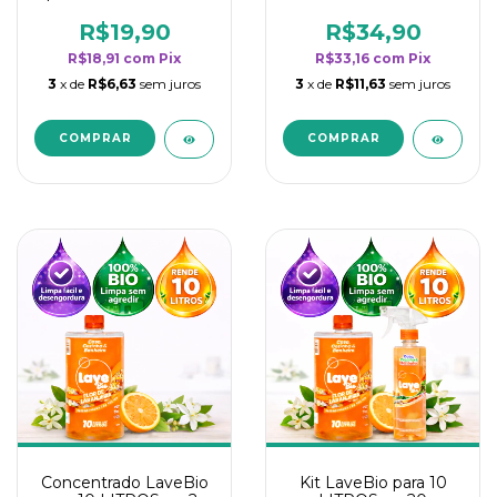
borrifadores - Maior
borrifadores - Maior
rendimento da
rendimento da
R$19,90
R$34,90
categoria - Flor de
categoria - Flor de
R$18,91
com
Pix
R$33,16
com
Pix
Laranjeira
Laranjeira
3
x de
R$6,63
sem juros
3
x de
R$11,63
sem juros
Concentrado LaveBio
Kit LaveBio para 10