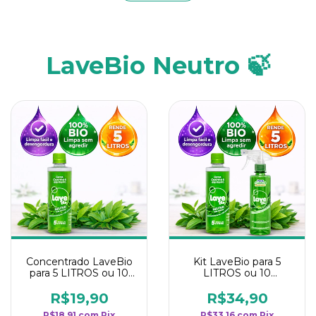
LaveBio Neutro 🍃
Concentrado LaveBio
Kit LaveBio para 5
para 5 LITROS ou 10
LITROS ou 10
borrifadores - Maior
borrifadores - Maior
rendimento da
rendimento da
R$19,90
R$34,90
categoria - Neutro
categoria - Neutro
R$18,91
com
Pix
R$33,16
com
Pix