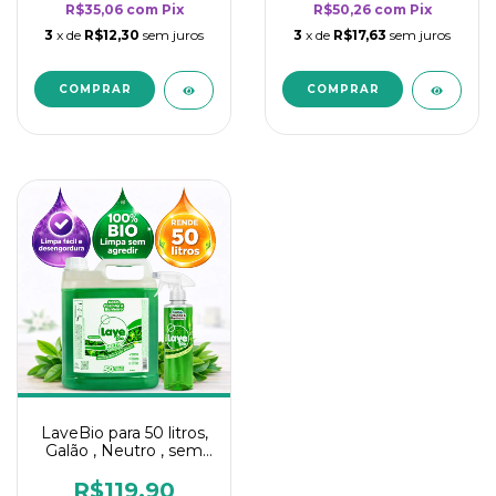
R$35,06
com
Pix
R$50,26
com
Pix
3
x de
R$12,30
sem juros
3
x de
R$17,63
sem juros
LaveBio para 50 litros,
Galão , Neutro , sem
cheiro - 5L
R$119,90