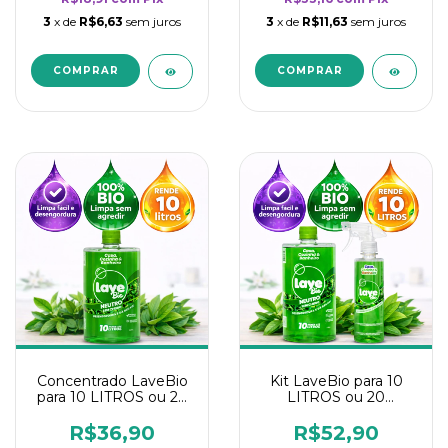
3
x de
R$6,63
sem juros
3
x de
R$11,63
sem juros
Concentrado LaveBio
Kit LaveBio para 10
para 10 LITROS ou 20
LITROS ou 20
borrifadores - Maior
borrifadores - Maior
rendimento da
rendimento da
R$36,90
R$52,90
categoria - Neutro
categoria - Neutro