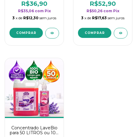
rendimento da
rendimento da
R$36,90
R$52,90
categoria - Lavanda
categoria - Lavanda
R$35,06
com
Pix
R$50,26
com
Pix
3
x de
R$12,30
sem juros
3
x de
R$17,63
sem juros
Concentrado LaveBio
para 50 LITROS ou 100