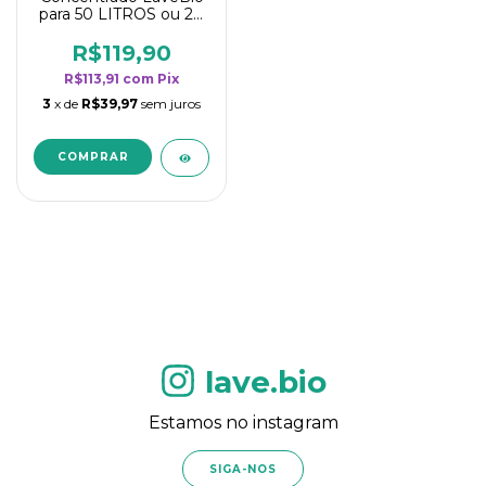
para 50 LITROS ou 20
borrifadores - Maior
rendimento da
R$119,90
categoria - Flor de
R$113,91
com
Pix
Laranjeira
3
x de
R$39,97
sem juros
lave.bio
Estamos no instagram
SIGA-NOS