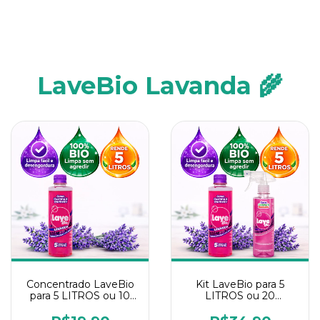
LaveBio Lavanda 🌾
Concentrado LaveBio
Kit LaveBio para 5
para 5 LITROS ou 10
LITROS ou 20
borrifadores - Maior
borrifadores - Maior
rendimento da
rendimento da