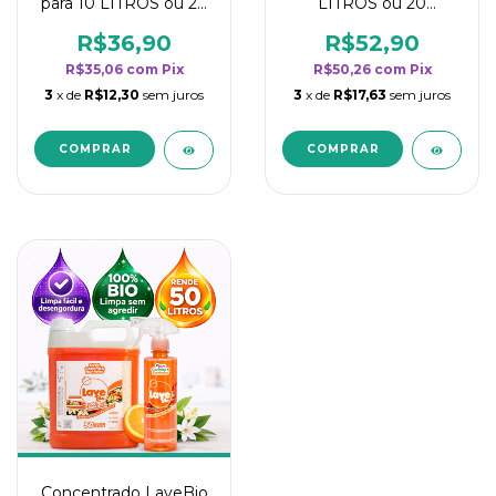
para 10 LITROS ou 20
LITROS ou 20
borrifadores - Maior
borrifadores - Maior
rendimento da
rendimento da
R$36,90
R$52,90
categoria - Flor de
categoria - Flor de
R$35,06
com
Pix
R$50,26
com
Pix
Laranjeira
Laranjeira
3
x de
R$12,30
sem juros
3
x de
R$17,63
sem juros
Concentrado LaveBio