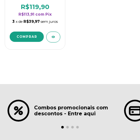
borrifadores - Maior
rendimento da
R$119,90
categoria - Lavanda
R$113,91
com
Pix
3
x de
R$39,97
sem juros
Combos promocionais com
descontos - Entre aqui