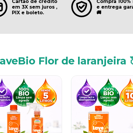
Cartão de crédito
Compra 100% 
em 3X sem juros ,
e entrega gar
PIX e boleto.
🚚
aveBio Flor de laranjeira 