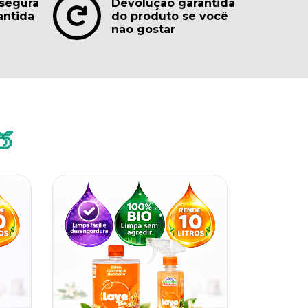
segura
Devolução garantida
antida
do produto se você
não gostar
🍑