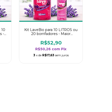
 10
Kit LaveBio para 10 LITROS ou
s -
20 borrifadores - Maior
oria
rendimento da categoria -
Lavanda
R$52,90
R$50,26
com
Pix
3
x de
R$17,63
sem juros