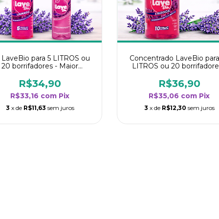
t LaveBio para 5 LITROS ou
Concentrado LaveBio para
20 borrifadores - Maior
LITROS ou 20 borrifadore
endimento da categoria -
Maior rendimento da categ
Lavanda
- Lavanda
R$34,90
R$36,90
R$33,16
com
Pix
R$35,06
com
Pix
3
x de
R$11,63
sem juros
3
x de
R$12,30
sem juros