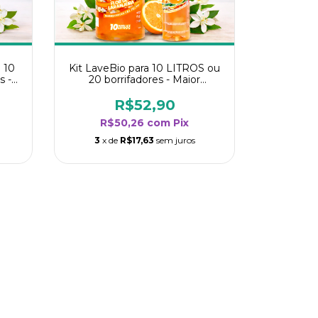
 10
Kit LaveBio para 10 LITROS ou
s -
20 borrifadores - Maior
oria
rendimento da categoria - Flor
de Laranjeira
R$52,90
R$50,26
com
Pix
3
x de
R$17,63
sem juros