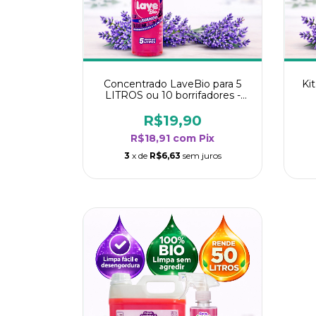
Concentrado LaveBio para 5
Ki
LITROS ou 10 borrifadores -
Maior rendimento da categoria
r
- Lavanda
R$19,90
R$18,91
com
Pix
3
x de
R$6,63
sem juros