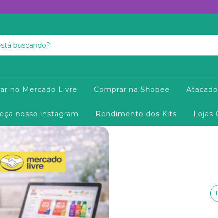
ar no Mercado Livre
Comprar na Shopee
Atacado
eça nosso instagram
Rendimento dos Kits
Lojas 