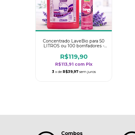
Concentrado LaveBio para 50
LITROS ou 100 borrifadores -
Maior rendimento da categoria
- Lavanda
R$119,90
R$113,91
com
Pix
3
x de
R$39,97
sem juros
Combos