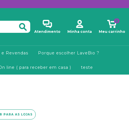
0
Atendimento
Minha conta
Meu carrinho
 e Revendas
Porque escolher LaveBio ?
On line ( para receber em casa )
teste
IR PARA AS LOJAS