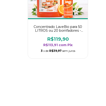
Concentrado LaveBio para 50
LITROS ou 20 borrifadores -
Maior rendimento da categoria
- Flor de Laranjeira
R$119,90
R$113,91
com
Pix
3
x de
R$39,97
sem juros