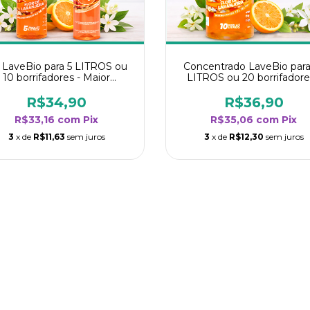
t LaveBio para 5 LITROS ou
Concentrado LaveBio para
10 borrifadores - Maior
LITROS ou 20 borrifadore
dimento da categoria - Flor
Maior rendimento da categ
de Laranjeira
- Flor de Laranjeira
R$34,90
R$36,90
R$33,16
com
Pix
R$35,06
com
Pix
3
x de
R$11,63
sem juros
3
x de
R$12,30
sem juros