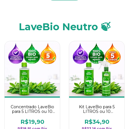
LaveBio Neutro 🍃
Concentrado LaveBio
Kit LaveBio para 5
para 5 LITROS ou 10
LITROS ou 10
borrifadores - Maior
borrifadores - Maior
rendimento da
rendimento da
R$19,90
R$34,90
categoria - Neutro
categoria - Neutro
R$18,91
com
Pix
R$33,16
com
Pix