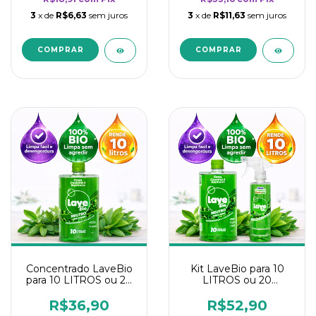
3
x de
R$6,63
sem juros
3
x de
R$11,63
sem juros
Concentrado LaveBio
Kit LaveBio para 10
para 10 LITROS ou 20
LITROS ou 20
borrifadores - Maior
borrifadores - Maior
rendimento da
rendimento da
R$36,90
R$52,90
categoria - Neutro
categoria - Neutro