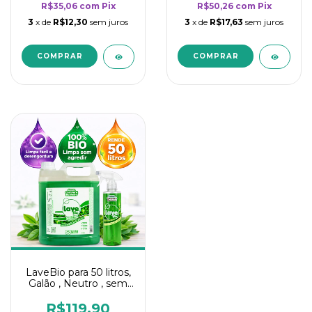
R$35,06
com
Pix
R$50,26
com
Pix
3
x de
R$12,30
sem juros
3
x de
R$17,63
sem juros
LaveBio para 50 litros,
Galão , Neutro , sem
cheiro - 5L
R$119,90