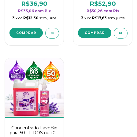
rendimento da
rendimento da
R$36,90
R$52,90
categoria - Lavanda
categoria - Lavanda
R$35,06
com
Pix
R$50,26
com
Pix
3
x de
R$12,30
sem juros
3
x de
R$17,63
sem juros
Concentrado LaveBio
para 50 LITROS ou 100