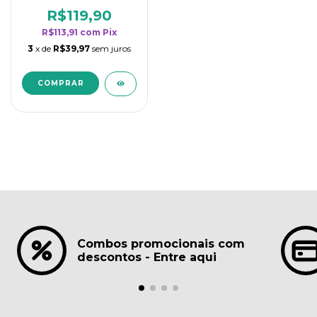
borrifadores - Maior
rendimento da
R$119,90
categoria - Lavanda
R$113,91
com
Pix
3
x de
R$39,97
sem juros
Combos promocionais com
descontos - Entre aqui