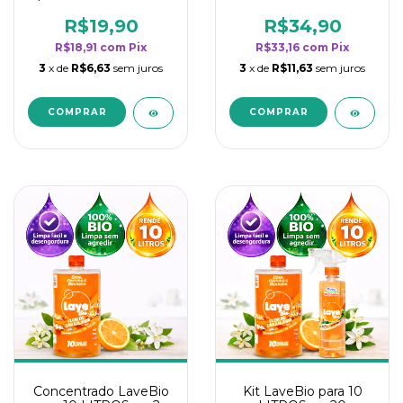
borrifadores - Maior
borrifadores - Maior
rendimento da
rendimento da
R$19,90
R$34,90
categoria - Flor de
categoria - Flor de
R$18,91
com
Pix
R$33,16
com
Pix
Laranjeira
Laranjeira
3
x de
R$6,63
sem juros
3
x de
R$11,63
sem juros
Concentrado LaveBio
Kit LaveBio para 10