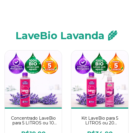
LaveBio Lavanda 🌾
Concentrado LaveBio
Kit LaveBio para 5
para 5 LITROS ou 10
LITROS ou 20
borrifadores - Maior
borrifadores - Maior
rendimento da
rendimento da