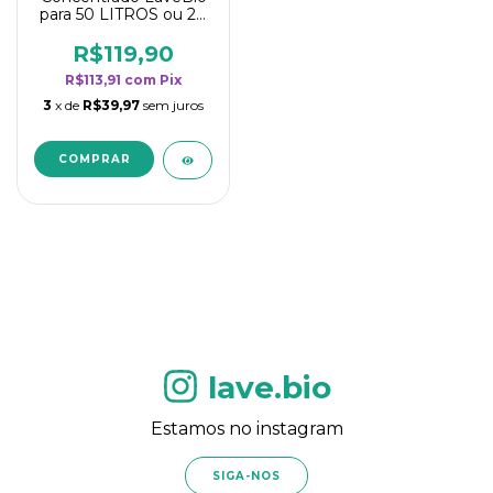
para 50 LITROS ou 20
borrifadores - Maior
rendimento da
R$119,90
categoria - Flor de
R$113,91
com
Pix
Laranjeira
3
x de
R$39,97
sem juros
lave.bio
Estamos no instagram
SIGA-NOS