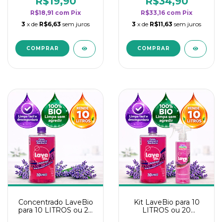
R$19,90
R$34,90
categoria - Lavanda
categoria - Lavanda
R$18,91
com
Pix
R$33,16
com
Pix
3
x de
R$6,63
sem juros
3
x de
R$11,63
sem juros
Concentrado LaveBio
Kit LaveBio para 10
para 10 LITROS ou 20
LITROS ou 20
borrifadores - Maior
borrifadores - Maior