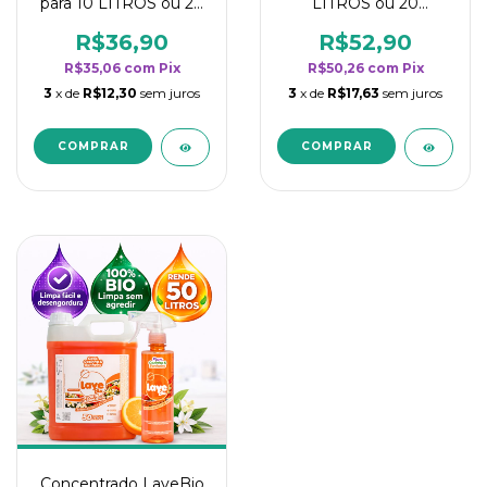
para 10 LITROS ou 20
LITROS ou 20
borrifadores - Maior
borrifadores - Maior
rendimento da
rendimento da
R$36,90
R$52,90
categoria - Flor de
categoria - Flor de
R$35,06
com
Pix
R$50,26
com
Pix
Laranjeira
Laranjeira
3
x de
R$12,30
sem juros
3
x de
R$17,63
sem juros
Concentrado LaveBio