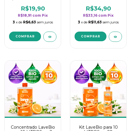
borrifadores - Maior
borrifadores - Maior
rendimento da
rendimento da
R$19,90
R$34,90
categoria - Flor de
categoria - Flor de
R$18,91
com
Pix
R$33,16
com
Pix
Laranjeira
Laranjeira
3
x de
R$6,63
sem juros
3
x de
R$11,63
sem juros
Concentrado LaveBio
Kit LaveBio para 10