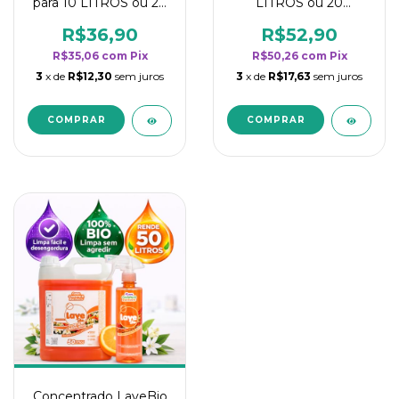
para 10 LITROS ou 20
LITROS ou 20
borrifadores - Maior
borrifadores - Maior
rendimento da
rendimento da
R$36,90
R$52,90
categoria - Flor de
categoria - Flor de
R$35,06
com
Pix
R$50,26
com
Pix
Laranjeira
Laranjeira
3
x de
R$12,30
sem juros
3
x de
R$17,63
sem juros
Concentrado LaveBio