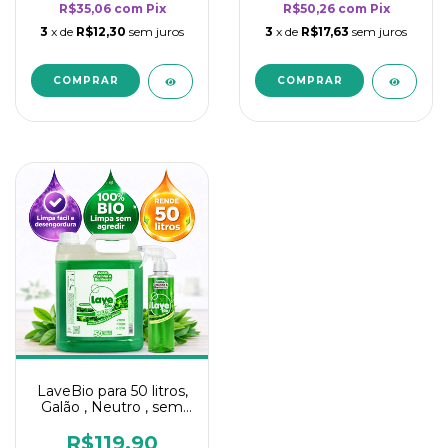
R$35,06
com
Pix
R$50,26
com
Pix
3
x de
R$12,30
sem juros
3
x de
R$17,63
sem juros
LaveBio para 50 litros,
Galão , Neutro , sem
cheiro - 5L
R$119,90