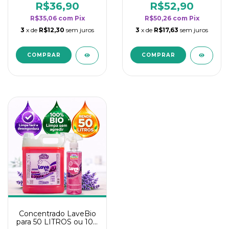
rendimento da
rendimento da
R$36,90
R$52,90
categoria - Lavanda
categoria - Lavanda
R$35,06
com
Pix
R$50,26
com
Pix
3
x de
R$12,30
sem juros
3
x de
R$17,63
sem juros
Concentrado LaveBio
para 50 LITROS ou 100