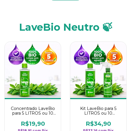
LaveBio Neutro 🍃
Concentrado LaveBio
Kit LaveBio para 5
para 5 LITROS ou 10
LITROS ou 10
borrifadores - Maior
borrifadores - Maior
rendimento da
rendimento da
R$19,90
R$34,90
categoria - Neutro
categoria - Neutro
R$18,91
com
Pix
R$33,16
com
Pix