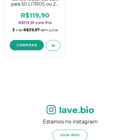
para 50 LITROS ou 20
borrifadores - Maior
rendimento da
R$119,90
categoria - Flor de
R$113,91
com
Pix
Laranjeira
3
x de
R$39,97
sem juros
lave.bio
Estamos no instagram
SIGA-NOS