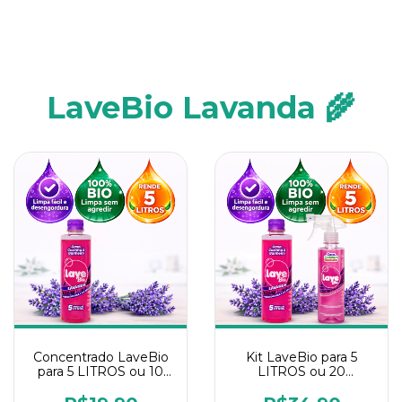
LaveBio Lavanda 🌾
Concentrado LaveBio
Kit LaveBio para 5
para 5 LITROS ou 10
LITROS ou 20
borrifadores - Maior
borrifadores - Maior
rendimento da
rendimento da