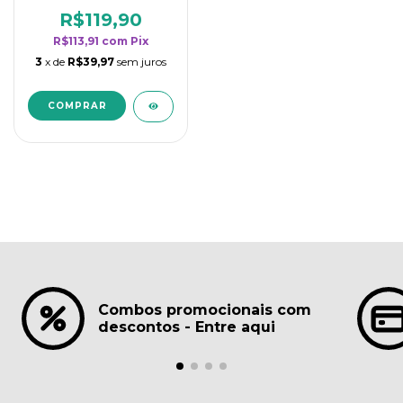
borrifadores - Maior
rendimento da
R$119,90
categoria - Lavanda
R$113,91
com
Pix
3
x de
R$39,97
sem juros
Combos promocionais com
descontos - Entre aqui