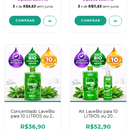
3
x de
R$6,63
sem juros
3
x de
R$11,63
sem juros
Concentrado LaveBio
Kit LaveBio para 10
para 10 LITROS ou 20
LITROS ou 20
borrifadores - Maior
borrifadores - Maior
rendimento da
rendimento da
R$36,90
R$52,90
categoria - Neutro
categoria - Neutro