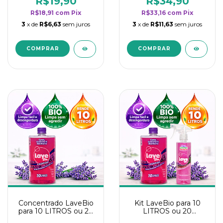
R$19,90
R$34,90
categoria - Lavanda
categoria - Lavanda
R$18,91
com
Pix
R$33,16
com
Pix
3
x de
R$6,63
sem juros
3
x de
R$11,63
sem juros
Concentrado LaveBio
Kit LaveBio para 10
para 10 LITROS ou 20
LITROS ou 20
borrifadores - Maior
borrifadores - Maior