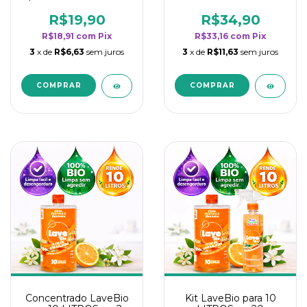
borrifadores - Maior
borrifadores - Maior
rendimento da
rendimento da
R$19,90
R$34,90
categoria - Flor de
categoria - Flor de
R$18,91
com
Pix
R$33,16
com
Pix
Laranjeira
Laranjeira
3
x de
R$6,63
sem juros
3
x de
R$11,63
sem juros
Concentrado LaveBio
Kit LaveBio para 10