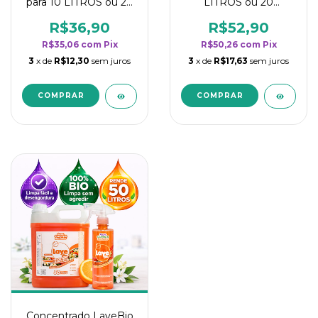
para 10 LITROS ou 20
LITROS ou 20
borrifadores - Maior
borrifadores - Maior
rendimento da
rendimento da
R$36,90
R$52,90
categoria - Flor de
categoria - Flor de
R$35,06
com
Pix
R$50,26
com
Pix
Laranjeira
Laranjeira
3
x de
R$12,30
sem juros
3
x de
R$17,63
sem juros
Concentrado LaveBio