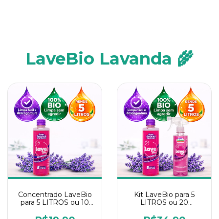
LaveBio Lavanda 🌾
Concentrado LaveBio
Kit LaveBio para 5
para 5 LITROS ou 10
LITROS ou 20
borrifadores - Maior
borrifadores - Maior
rendimento da
rendimento da