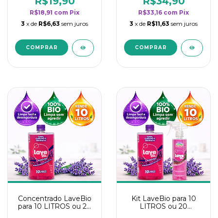
R$19,90
R$34,90
categoria - Lavanda
categoria - Lavanda
R$18,91
com
Pix
R$33,16
com
Pix
3
x de
R$6,63
sem juros
3
x de
R$11,63
sem juros
Concentrado LaveBio
Kit LaveBio para 10
para 10 LITROS ou 20
LITROS ou 20
borrifadores - Maior
borrifadores - Maior