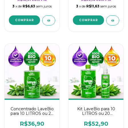
3
x de
R$6,63
sem juros
3
x de
R$11,63
sem juros
Concentrado LaveBio
Kit LaveBio para 10
para 10 LITROS ou 20
LITROS ou 20
borrifadores - Maior
borrifadores - Maior
rendimento da
rendimento da
R$36,90
R$52,90
categoria - Neutro
categoria - Neutro