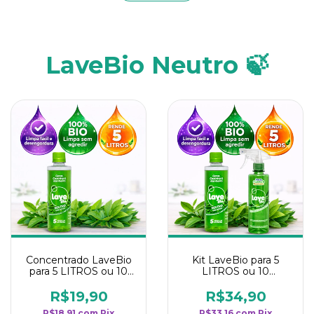
LaveBio Neutro 🍃
Concentrado LaveBio
Kit LaveBio para 5
para 5 LITROS ou 10
LITROS ou 10
borrifadores - Maior
borrifadores - Maior
rendimento da
rendimento da
R$19,90
R$34,90
categoria - Neutro
categoria - Neutro
R$18,91
com
Pix
R$33,16
com
Pix