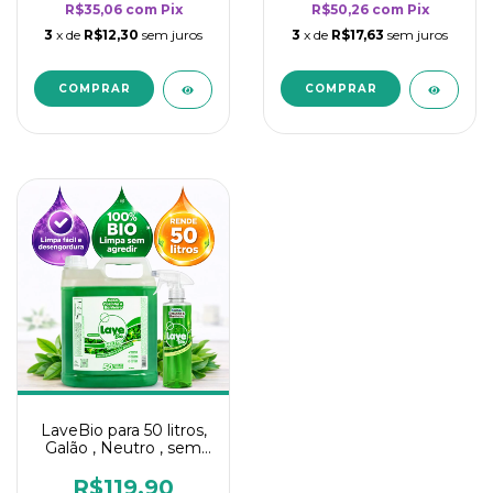
R$35,06
com
Pix
R$50,26
com
Pix
3
x de
R$12,30
sem juros
3
x de
R$17,63
sem juros
LaveBio para 50 litros,
Galão , Neutro , sem
cheiro - 5L
R$119,90