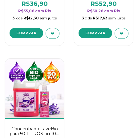
rendimento da
rendimento da
R$36,90
R$52,90
categoria - Lavanda
categoria - Lavanda
R$35,06
com
Pix
R$50,26
com
Pix
3
x de
R$12,30
sem juros
3
x de
R$17,63
sem juros
Concentrado LaveBio
para 50 LITROS ou 100