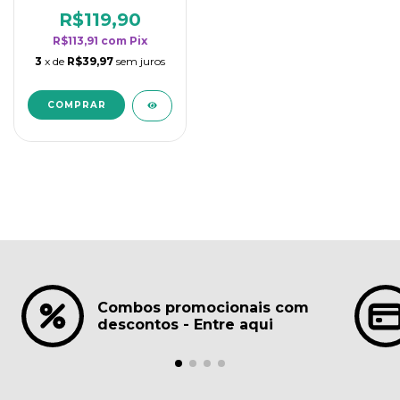
borrifadores - Maior
rendimento da
R$119,90
categoria - Lavanda
R$113,91
com
Pix
3
x de
R$39,97
sem juros
Combos promocionais com
descontos - Entre aqui