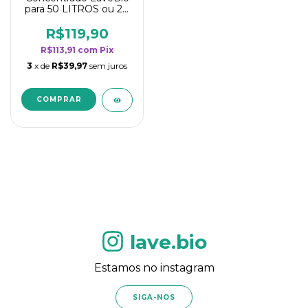
para 50 LITROS ou 20
borrifadores - Maior
rendimento da
R$119,90
categoria - Flor de
R$113,91
com
Pix
Laranjeira
3
x de
R$39,97
sem juros
lave.bio
Estamos no instagram
SIGA-NOS