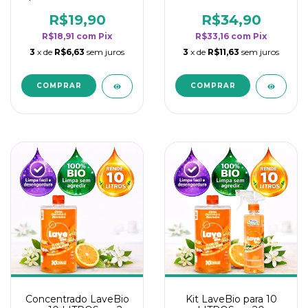
borrifadores - Maior
borrifadores - Maior
rendimento da
rendimento da
R$19,90
R$34,90
categoria - Flor de
categoria - Flor de
R$18,91
com
Pix
R$33,16
com
Pix
Laranjeira
Laranjeira
3
x de
R$6,63
sem juros
3
x de
R$11,63
sem juros
Concentrado LaveBio
Kit LaveBio para 10