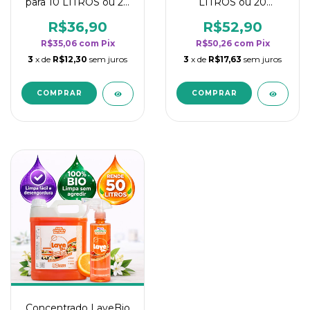
para 10 LITROS ou 20
LITROS ou 20
borrifadores - Maior
borrifadores - Maior
rendimento da
rendimento da
R$36,90
R$52,90
categoria - Flor de
categoria - Flor de
R$35,06
com
Pix
R$50,26
com
Pix
Laranjeira
Laranjeira
3
x de
R$12,30
sem juros
3
x de
R$17,63
sem juros
Concentrado LaveBio