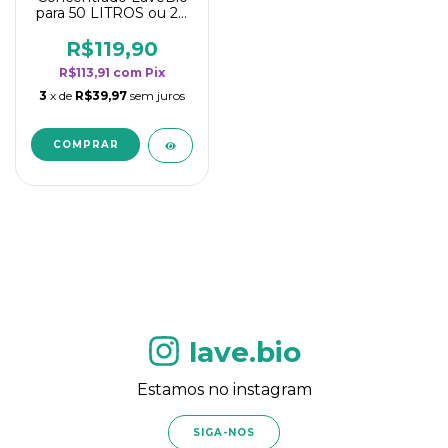
para 50 LITROS ou 20
borrifadores - Maior
rendimento da
R$119,90
categoria - Flor de
R$113,91
com
Pix
Laranjeira
3
x de
R$39,97
sem juros
lave.bio
Estamos no instagram
SIGA-NOS