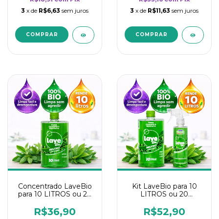
3
x de
R$6,63
sem juros
3
x de
R$11,63
sem juros
Concentrado LaveBio
Kit LaveBio para 10
para 10 LITROS ou 20
LITROS ou 20
borrifadores - Maior
borrifadores - Maior
rendimento da
rendimento da
R$36,90
R$52,90
categoria - Neutro
categoria - Neutro