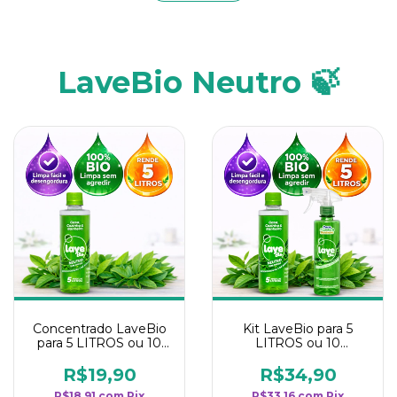
LaveBio Neutro 🍃
Concentrado LaveBio
Kit LaveBio para 5
para 5 LITROS ou 10
LITROS ou 10
borrifadores - Maior
borrifadores - Maior
rendimento da
rendimento da
R$19,90
R$34,90
categoria - Neutro
categoria - Neutro
R$18,91
com
Pix
R$33,16
com
Pix