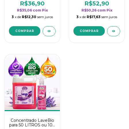
rendimento da
rendimento da
R$36,90
R$52,90
categoria - Lavanda
categoria - Lavanda
R$35,06
com
Pix
R$50,26
com
Pix
3
x de
R$12,30
sem juros
3
x de
R$17,63
sem juros
Concentrado LaveBio
para 50 LITROS ou 100