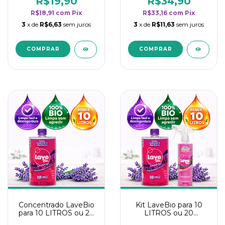
R$19,90
R$34,90
categoria - Lavanda
categoria - Lavanda
R$18,91
com
Pix
R$33,16
com
Pix
3
x de
R$6,63
sem juros
3
x de
R$11,63
sem juros
Concentrado LaveBio
Kit LaveBio para 10
para 10 LITROS ou 20
LITROS ou 20
borrifadores - Maior
borrifadores - Maior