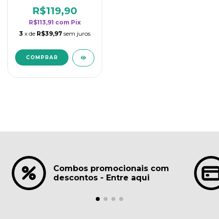
borrifadores - Maior
rendimento da
R$119,90
categoria - Lavanda
R$113,91
com
Pix
3
x de
R$39,97
sem juros
Combos promocionais com
descontos - Entre aqui