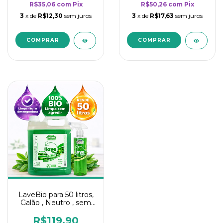
R$35,06
com
Pix
R$50,26
com
Pix
3
x de
R$12,30
sem juros
3
x de
R$17,63
sem juros
LaveBio para 50 litros,
Galão , Neutro , sem
cheiro - 5L
R$119,90