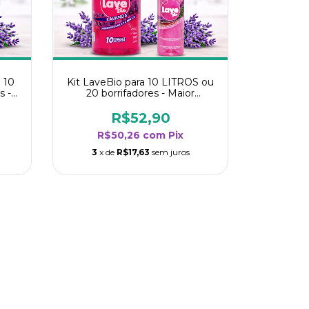
 10
Kit LaveBio para 10 LITROS ou
s -
20 borrifadores - Maior
oria
rendimento da categoria -
Lavanda
R$52,90
R$50,26
com
Pix
3
x de
R$17,63
sem juros