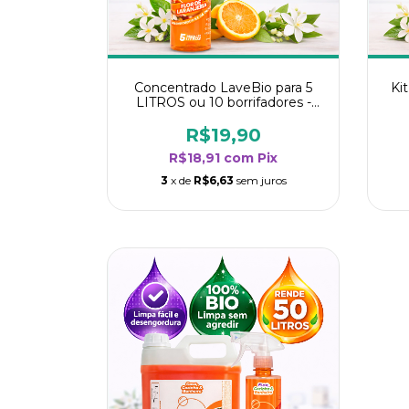
Concentrado LaveBio para 5
Ki
LITROS ou 10 borrifadores -
Maior rendimento da categoria
ren
- Flor de Laranjeira
R$19,90
R$18,91
com
Pix
3
x de
R$6,63
sem juros