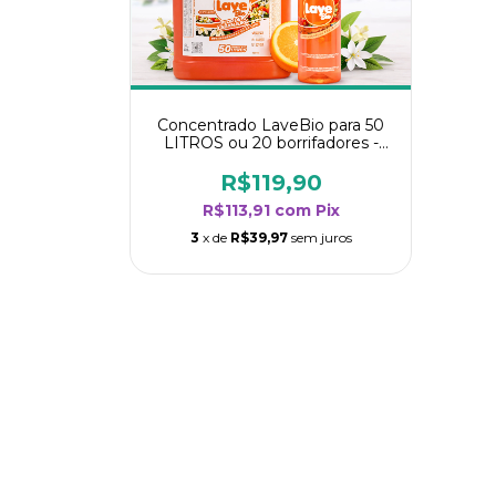
Concentrado LaveBio para 50
LITROS ou 20 borrifadores -
Maior rendimento da categoria
- Flor de Laranjeira
R$119,90
R$113,91
com
Pix
3
x de
R$39,97
sem juros