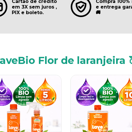
Cartão de crédito
Compra 100% 
em 3X sem juros ,
e entrega gar
PIX e boleto.
🚚
aveBio Flor de laranjeira 