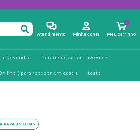
0
Atendimento
Minha conta
Meu carrinho
 e Revendas
Porque escolher LaveBio ?
On line ( para receber em casa )
teste
IR PARA AS LOJAS