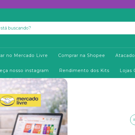
ar no Mercado Livre
Comprar na Shopee
Atacado
eça nosso instagram
Rendimento dos Kits
Lojas 