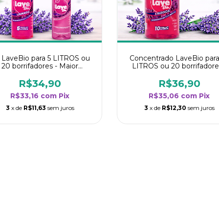
t LaveBio para 5 LITROS ou
Concentrado LaveBio para
20 borrifadores - Maior
LITROS ou 20 borrifadore
endimento da categoria -
Maior rendimento da categ
Lavanda
- Lavanda
R$34,90
R$36,90
R$33,16
com
Pix
R$35,06
com
Pix
3
x de
R$11,63
sem juros
3
x de
R$12,30
sem juros