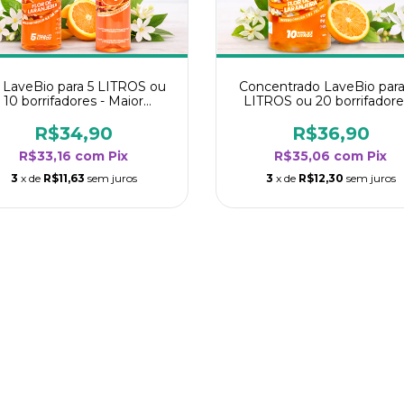
t LaveBio para 5 LITROS ou
Concentrado LaveBio para
10 borrifadores - Maior
LITROS ou 20 borrifadore
dimento da categoria - Flor
Maior rendimento da categ
de Laranjeira
- Flor de Laranjeira
R$34,90
R$36,90
R$33,16
com
Pix
R$35,06
com
Pix
3
x de
R$11,63
sem juros
3
x de
R$12,30
sem juros