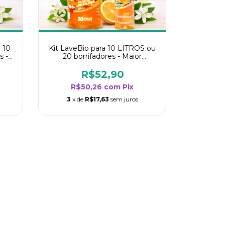
 10
Kit LaveBio para 10 LITROS ou
s -
20 borrifadores - Maior
oria
rendimento da categoria - Flor
de Laranjeira
R$52,90
R$50,26
com
Pix
3
x de
R$17,63
sem juros