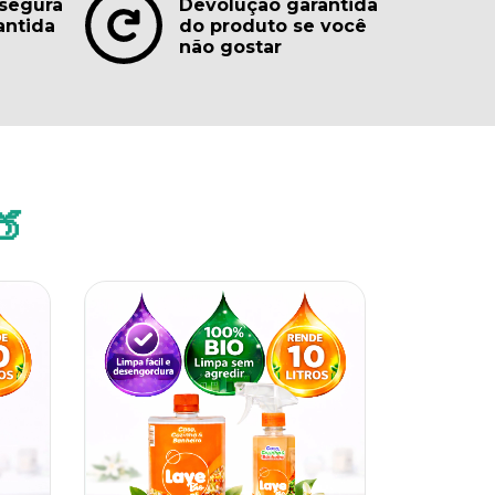
segura
Devolução garantida
antida
do produto se você
não gostar
🍑