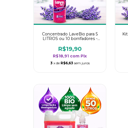
Concentrado LaveBio para 5
Ki
LITROS ou 10 borrifadores -
Maior rendimento da categoria
r
- Lavanda
R$19,90
R$18,91
com
Pix
3
x de
R$6,63
sem juros