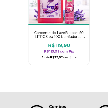
Concentrado LaveBio para 50
LITROS ou 100 borrifadores -
Maior rendimento da categoria
- Lavanda
R$119,90
R$113,91
com
Pix
3
x de
R$39,97
sem juros
Combos