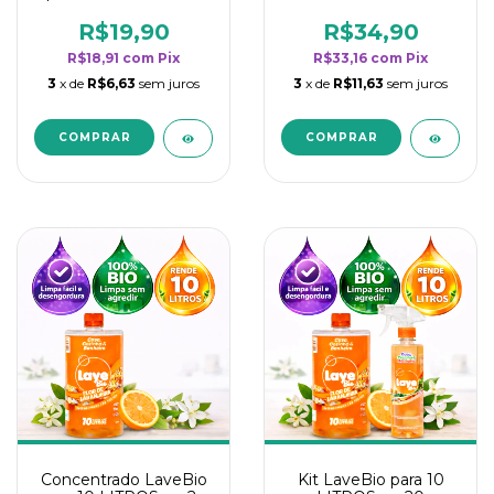
borrifadores - Maior
borrifadores - Maior
rendimento da
rendimento da
R$19,90
R$34,90
categoria - Flor de
categoria - Flor de
R$18,91
com
Pix
R$33,16
com
Pix
Laranjeira
Laranjeira
3
x de
R$6,63
sem juros
3
x de
R$11,63
sem juros
Concentrado LaveBio
Kit LaveBio para 10