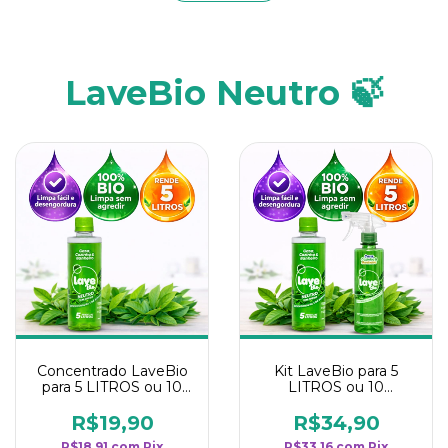
LaveBio Neutro 🍃
Concentrado LaveBio
Kit LaveBio para 5
para 5 LITROS ou 10
LITROS ou 10
borrifadores - Maior
borrifadores - Maior
rendimento da
rendimento da
R$19,90
R$34,90
categoria - Neutro
categoria - Neutro
R$18,91
com
Pix
R$33,16
com
Pix