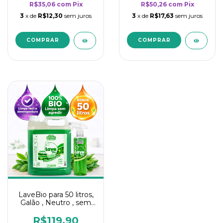
R$35,06
com
Pix
R$50,26
com
Pix
3
x de
R$12,30
sem juros
3
x de
R$17,63
sem juros
LaveBio para 50 litros,
Galão , Neutro , sem
cheiro - 5L
R$119,90