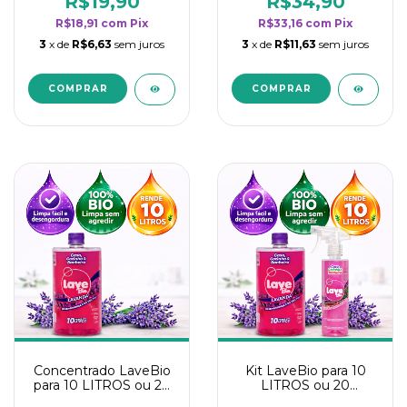
R$19,90
R$34,90
categoria - Lavanda
categoria - Lavanda
R$18,91
com
Pix
R$33,16
com
Pix
3
x de
R$6,63
sem juros
3
x de
R$11,63
sem juros
Concentrado LaveBio
Kit LaveBio para 10
para 10 LITROS ou 20
LITROS ou 20
borrifadores - Maior
borrifadores - Maior