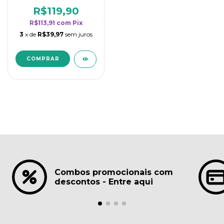
borrifadores - Maior
rendimento da
R$119,90
categoria - Lavanda
R$113,91
com
Pix
3
x de
R$39,97
sem juros
Combos promocionais com
descontos - Entre aqui