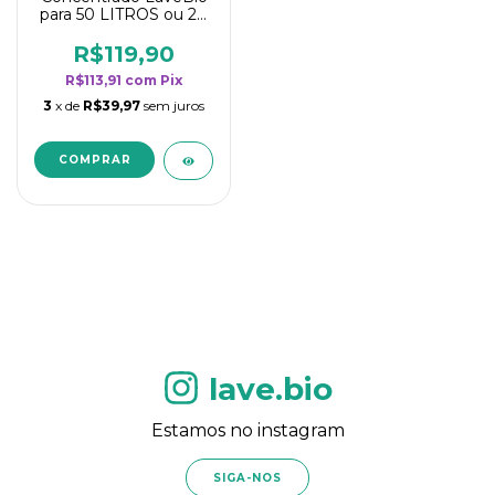
para 50 LITROS ou 20
borrifadores - Maior
rendimento da
R$119,90
categoria - Flor de
R$113,91
com
Pix
Laranjeira
3
x de
R$39,97
sem juros
lave.bio
Estamos no instagram
SIGA-NOS