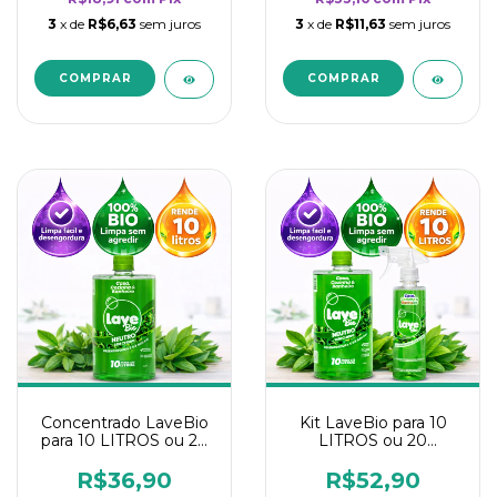
3
x de
R$6,63
sem juros
3
x de
R$11,63
sem juros
Concentrado LaveBio
Kit LaveBio para 10
para 10 LITROS ou 20
LITROS ou 20
borrifadores - Maior
borrifadores - Maior
rendimento da
rendimento da
R$36,90
R$52,90
categoria - Neutro
categoria - Neutro