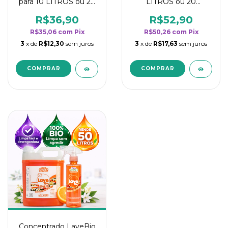
para 10 LITROS ou 20
LITROS ou 20
borrifadores - Maior
borrifadores - Maior
rendimento da
rendimento da
R$36,90
R$52,90
categoria - Flor de
categoria - Flor de
R$35,06
com
Pix
R$50,26
com
Pix
Laranjeira
Laranjeira
3
x de
R$12,30
sem juros
3
x de
R$17,63
sem juros
Concentrado LaveBio