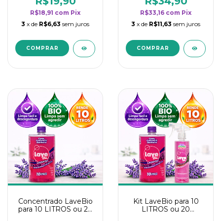
R$19,90
R$34,90
categoria - Lavanda
categoria - Lavanda
R$18,91
com
Pix
R$33,16
com
Pix
3
x de
R$6,63
sem juros
3
x de
R$11,63
sem juros
Concentrado LaveBio
Kit LaveBio para 10
para 10 LITROS ou 20
LITROS ou 20
borrifadores - Maior
borrifadores - Maior