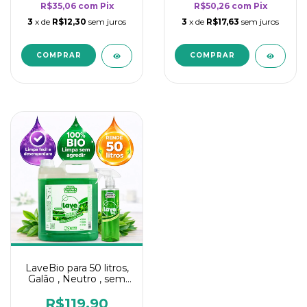
R$35,06
com
Pix
R$50,26
com
Pix
3
x de
R$12,30
sem juros
3
x de
R$17,63
sem juros
LaveBio para 50 litros,
Galão , Neutro , sem
cheiro - 5L
R$119,90