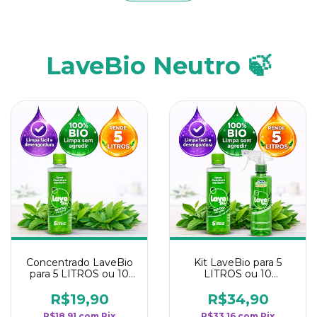
LaveBio Neutro 🍃
Concentrado LaveBio
Kit LaveBio para 5
para 5 LITROS ou 10
LITROS ou 10
borrifadores - Maior
borrifadores - Maior
rendimento da
rendimento da
R$19,90
R$34,90
categoria - Neutro
categoria - Neutro
R$18,91
com
Pix
R$33,16
com
Pix