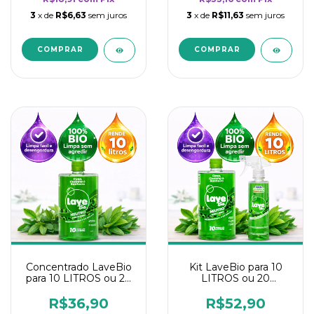
3
x de
R$6,63
sem juros
3
x de
R$11,63
sem juros
Concentrado LaveBio
Kit LaveBio para 10
para 10 LITROS ou 20
LITROS ou 20
borrifadores - Maior
borrifadores - Maior
rendimento da
rendimento da
R$36,90
R$52,90
categoria - Neutro
categoria - Neutro