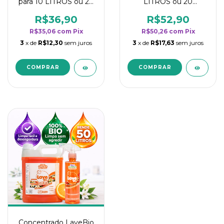
para 10 LITROS ou 20
LITROS ou 20
borrifadores - Maior
borrifadores - Maior
rendimento da
rendimento da
R$36,90
R$52,90
categoria - Flor de
categoria - Flor de
R$35,06
com
Pix
R$50,26
com
Pix
Laranjeira
Laranjeira
3
x de
R$12,30
sem juros
3
x de
R$17,63
sem juros
Concentrado LaveBio