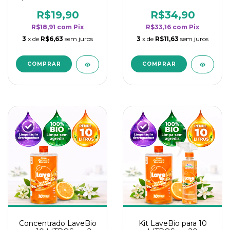
borrifadores - Maior
borrifadores - Maior
rendimento da
rendimento da
R$19,90
R$34,90
categoria - Flor de
categoria - Flor de
R$18,91
com
Pix
R$33,16
com
Pix
Laranjeira
Laranjeira
3
x de
R$6,63
sem juros
3
x de
R$11,63
sem juros
Concentrado LaveBio
Kit LaveBio para 10