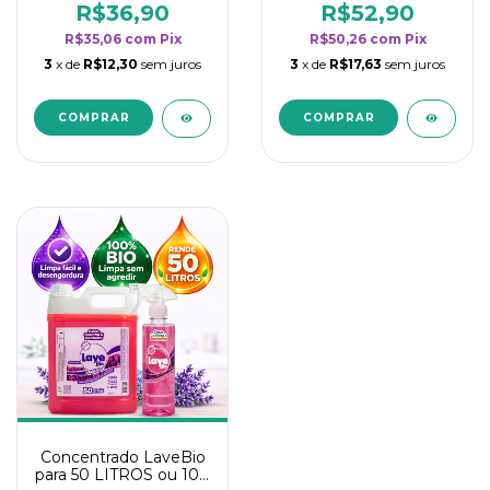
rendimento da
rendimento da
R$36,90
R$52,90
categoria - Lavanda
categoria - Lavanda
R$35,06
com
Pix
R$50,26
com
Pix
3
x de
R$12,30
sem juros
3
x de
R$17,63
sem juros
Concentrado LaveBio
para 50 LITROS ou 100