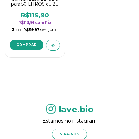
para 50 LITROS ou 20
borrifadores - Maior
rendimento da
R$119,90
categoria - Flor de
R$113,91
com
Pix
Laranjeira
3
x de
R$39,97
sem juros
lave.bio
Estamos no instagram
SIGA-NOS