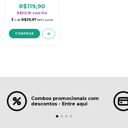
borrifadores - Maior
rendimento da
R$119,90
categoria - Lavanda
R$113,91
com
Pix
3
x de
R$39,97
sem juros
Combos promocionais com
descontos - Entre aqui