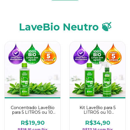
LaveBio Neutro 🍃
Concentrado LaveBio
Kit LaveBio para 5
para 5 LITROS ou 10
LITROS ou 10
borrifadores - Maior
borrifadores - Maior
rendimento da
rendimento da
R$19,90
R$34,90
categoria - Neutro
categoria - Neutro
R$18,91
com
Pix
R$33,16
com
Pix