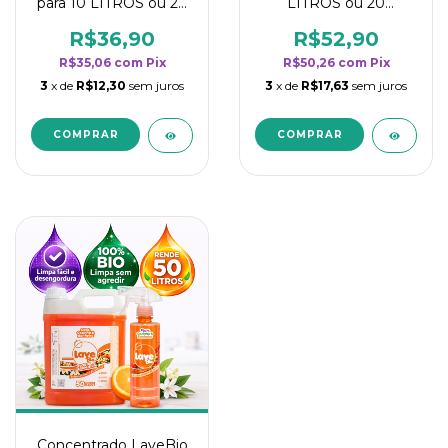
para 10 LITROS ou 20
LITROS ou 20
borrifadores - Maior
borrifadores - Maior
rendimento da
rendimento da
R$36,90
R$52,90
categoria - Flor de
categoria - Flor de
R$35,06
com
Pix
R$50,26
com
Pix
Laranjeira
Laranjeira
3
x de
R$12,30
sem juros
3
x de
R$17,63
sem juros
Concentrado LaveBio