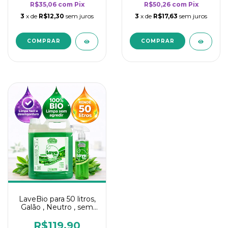
R$35,06
com
Pix
R$50,26
com
Pix
3
x de
R$12,30
sem juros
3
x de
R$17,63
sem juros
LaveBio para 50 litros,
Galão , Neutro , sem
cheiro - 5L
R$119,90