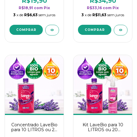
R$19,90
R$34,90
categoria - Lavanda
categoria - Lavanda
R$18,91
com
Pix
R$33,16
com
Pix
3
x de
R$6,63
sem juros
3
x de
R$11,63
sem juros
Concentrado LaveBio
Kit LaveBio para 10
para 10 LITROS ou 20
LITROS ou 20
borrifadores - Maior
borrifadores - Maior