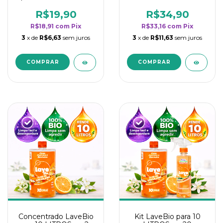
borrifadores - Maior
borrifadores - Maior
rendimento da
rendimento da
R$19,90
R$34,90
categoria - Flor de
categoria - Flor de
R$18,91
com
Pix
R$33,16
com
Pix
Laranjeira
Laranjeira
3
x de
R$6,63
sem juros
3
x de
R$11,63
sem juros
Concentrado LaveBio
Kit LaveBio para 10