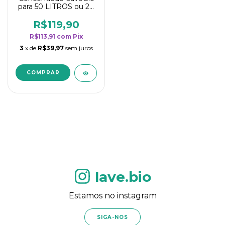
para 50 LITROS ou 20
borrifadores - Maior
rendimento da
R$119,90
categoria - Flor de
R$113,91
com
Pix
Laranjeira
3
x de
R$39,97
sem juros
lave.bio
Estamos no instagram
SIGA-NOS