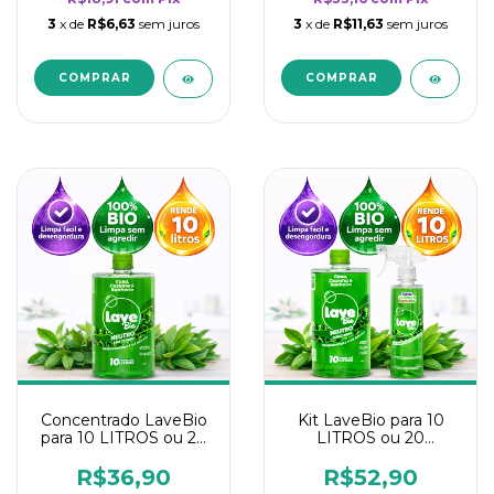
3
x de
R$6,63
sem juros
3
x de
R$11,63
sem juros
Concentrado LaveBio
Kit LaveBio para 10
para 10 LITROS ou 20
LITROS ou 20
borrifadores - Maior
borrifadores - Maior
rendimento da
rendimento da
R$36,90
R$52,90
categoria - Neutro
categoria - Neutro