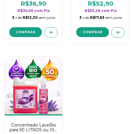
rendimento da
rendimento da
R$36,90
R$52,90
categoria - Lavanda
categoria - Lavanda
R$35,06
com
Pix
R$50,26
com
Pix
3
x de
R$12,30
sem juros
3
x de
R$17,63
sem juros
Concentrado LaveBio
para 50 LITROS ou 100