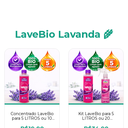
LaveBio Lavanda 🌾
Concentrado LaveBio
Kit LaveBio para 5
para 5 LITROS ou 10
LITROS ou 20
borrifadores - Maior
borrifadores - Maior
rendimento da
rendimento da