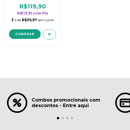
borrifadores - Maior
rendimento da
R$119,90
categoria - Lavanda
R$113,91
com
Pix
3
x de
R$39,97
sem juros
Combos promocionais com
descontos - Entre aqui