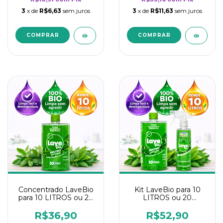
3
x de
R$6,63
sem juros
3
x de
R$11,63
sem juros
Concentrado LaveBio
Kit LaveBio para 10
para 10 LITROS ou 20
LITROS ou 20
borrifadores - Maior
borrifadores - Maior
rendimento da
rendimento da
R$36,90
R$52,90
categoria - Neutro
categoria - Neutro