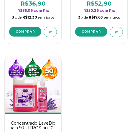
rendimento da
rendimento da
R$36,90
R$52,90
categoria - Lavanda
categoria - Lavanda
R$35,06
com
Pix
R$50,26
com
Pix
3
x de
R$12,30
sem juros
3
x de
R$17,63
sem juros
Concentrado LaveBio
para 50 LITROS ou 100