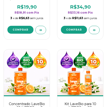
borrifadores - Maior
borrifadores - Maior
rendimento da
rendimento da
R$19,90
R$34,90
categoria - Flor de
categoria - Flor de
R$18,91
com
Pix
R$33,16
com
Pix
Laranjeira
Laranjeira
3
x de
R$6,63
sem juros
3
x de
R$11,63
sem juros
Concentrado LaveBio
Kit LaveBio para 10