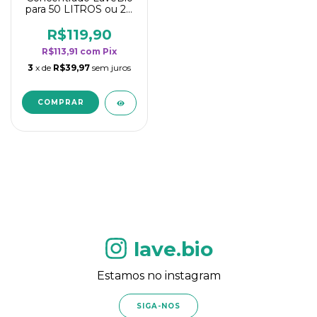
para 50 LITROS ou 20
borrifadores - Maior
rendimento da
R$119,90
categoria - Flor de
R$113,91
com
Pix
Laranjeira
3
x de
R$39,97
sem juros
lave.bio
Estamos no instagram
SIGA-NOS