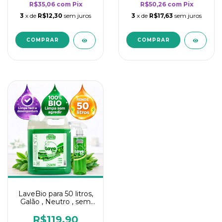
R$35,06
com
Pix
R$50,26
com
Pix
3
x de
R$12,30
sem juros
3
x de
R$17,63
sem juros
LaveBio para 50 litros,
Galão , Neutro , sem
cheiro - 5L
R$119,90