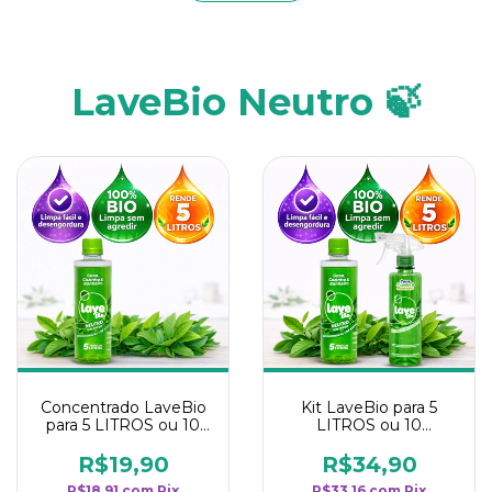
LaveBio Neutro 🍃
Concentrado LaveBio
Kit LaveBio para 5
para 5 LITROS ou 10
LITROS ou 10
borrifadores - Maior
borrifadores - Maior
rendimento da
rendimento da
R$19,90
R$34,90
categoria - Neutro
categoria - Neutro
R$18,91
com
Pix
R$33,16
com
Pix