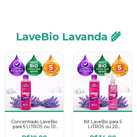
LaveBio Lavanda 🌾
Concentrado LaveBio
Kit LaveBio para 5
para 5 LITROS ou 10
LITROS ou 20
borrifadores - Maior
borrifadores - Maior
rendimento da
rendimento da