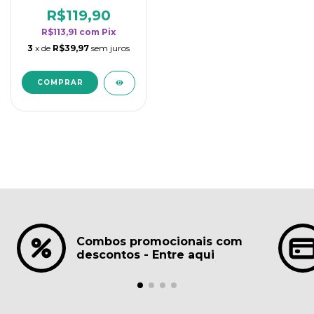
borrifadores - Maior
rendimento da
R$119,90
categoria - Lavanda
R$113,91
com
Pix
3
x de
R$39,97
sem juros
Combos promocionais com
descontos - Entre aqui