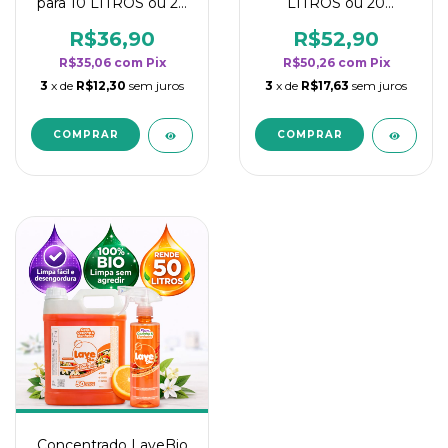
para 10 LITROS ou 20
LITROS ou 20
borrifadores - Maior
borrifadores - Maior
rendimento da
rendimento da
R$36,90
R$52,90
categoria - Flor de
categoria - Flor de
R$35,06
com
Pix
R$50,26
com
Pix
Laranjeira
Laranjeira
3
x de
R$12,30
sem juros
3
x de
R$17,63
sem juros
Concentrado LaveBio