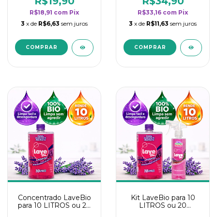
R$19,90
R$34,90
categoria - Lavanda
categoria - Lavanda
R$18,91
com
Pix
R$33,16
com
Pix
3
x de
R$6,63
sem juros
3
x de
R$11,63
sem juros
Concentrado LaveBio
Kit LaveBio para 10
para 10 LITROS ou 20
LITROS ou 20
borrifadores - Maior
borrifadores - Maior