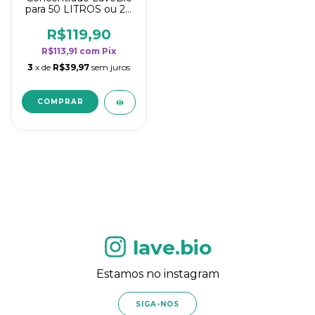
para 50 LITROS ou 20
borrifadores - Maior
rendimento da
R$119,90
categoria - Flor de
R$113,91
com
Pix
Laranjeira
3
x de
R$39,97
sem juros
lave.bio
Estamos no instagram
SIGA-NOS