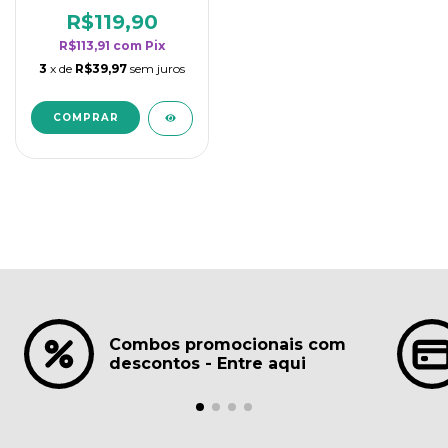
borrifadores - Maior
rendimento da
R$119,90
categoria - Lavanda
R$113,91
com
Pix
3
x de
R$39,97
sem juros
Combos promocionais com
descontos - Entre aqui