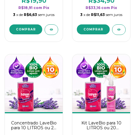
R$19,90
R$34,90
categoria - Lavanda
categoria - Lavanda
R$18,91
com
Pix
R$33,16
com
Pix
3
x de
R$6,63
sem juros
3
x de
R$11,63
sem juros
Concentrado LaveBio
Kit LaveBio para 10
para 10 LITROS ou 20
LITROS ou 20
borrifadores - Maior
borrifadores - Maior