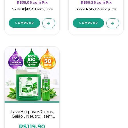
R$35,06
com
Pix
R$50,26
com
Pix
3
x de
R$12,30
sem juros
3
x de
R$17,63
sem juros
LaveBio para 50 litros,
Galão , Neutro , sem
cheiro - 5L
R$119,90