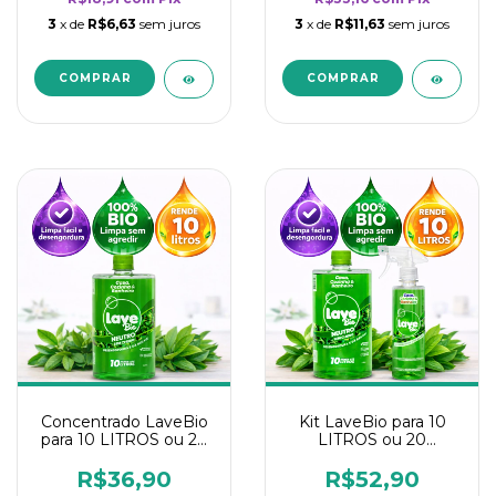
3
x de
R$6,63
sem juros
3
x de
R$11,63
sem juros
Concentrado LaveBio
Kit LaveBio para 10
para 10 LITROS ou 20
LITROS ou 20
borrifadores - Maior
borrifadores - Maior
rendimento da
rendimento da
R$36,90
R$52,90
categoria - Neutro
categoria - Neutro