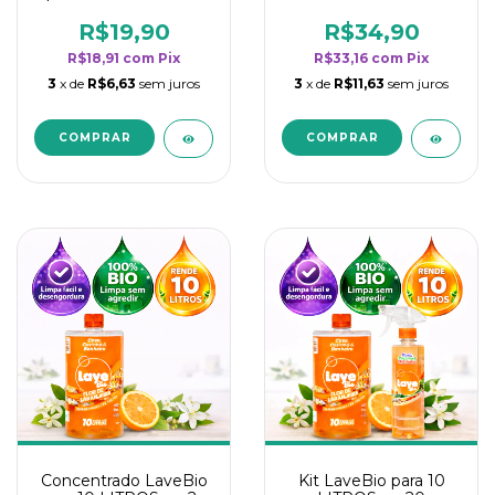
borrifadores - Maior
borrifadores - Maior
rendimento da
rendimento da
R$19,90
R$34,90
categoria - Flor de
categoria - Flor de
R$18,91
com
Pix
R$33,16
com
Pix
Laranjeira
Laranjeira
3
x de
R$6,63
sem juros
3
x de
R$11,63
sem juros
Concentrado LaveBio
Kit LaveBio para 10