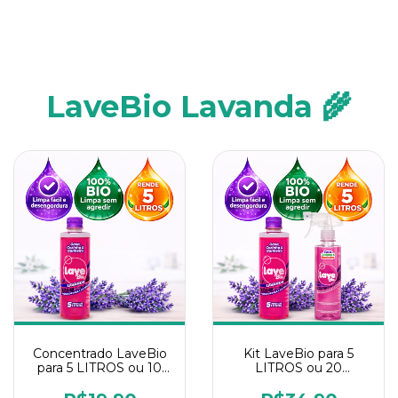
LaveBio Lavanda 🌾
Concentrado LaveBio
Kit LaveBio para 5
para 5 LITROS ou 10
LITROS ou 20
borrifadores - Maior
borrifadores - Maior
rendimento da
rendimento da