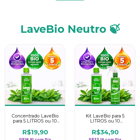
LaveBio Neutro 🍃
Concentrado LaveBio
Kit LaveBio para 5
para 5 LITROS ou 10
LITROS ou 10
borrifadores - Maior
borrifadores - Maior
rendimento da
rendimento da
R$19,90
R$34,90
categoria - Neutro
categoria - Neutro
R$18,91
com
Pix
R$33,16
com
Pix