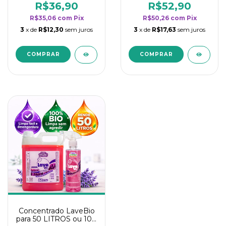
rendimento da
rendimento da
R$36,90
R$52,90
categoria - Lavanda
categoria - Lavanda
R$35,06
com
Pix
R$50,26
com
Pix
3
x de
R$12,30
sem juros
3
x de
R$17,63
sem juros
Concentrado LaveBio
para 50 LITROS ou 100