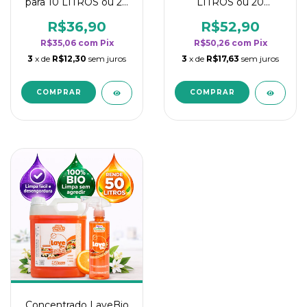
para 10 LITROS ou 20
LITROS ou 20
borrifadores - Maior
borrifadores - Maior
rendimento da
rendimento da
R$36,90
R$52,90
categoria - Flor de
categoria - Flor de
R$35,06
com
Pix
R$50,26
com
Pix
Laranjeira
Laranjeira
3
x de
R$12,30
sem juros
3
x de
R$17,63
sem juros
Concentrado LaveBio