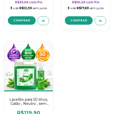
R$35,06
com
Pix
R$50,26
com
Pix
3
x de
R$12,30
sem juros
3
x de
R$17,63
sem juros
LaveBio para 50 litros,
Galão , Neutro , sem
cheiro - 5L
R$119,90