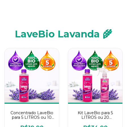
LaveBio Lavanda 🌾
Concentrado LaveBio
Kit LaveBio para 5
para 5 LITROS ou 10
LITROS ou 20
borrifadores - Maior
borrifadores - Maior
rendimento da
rendimento da