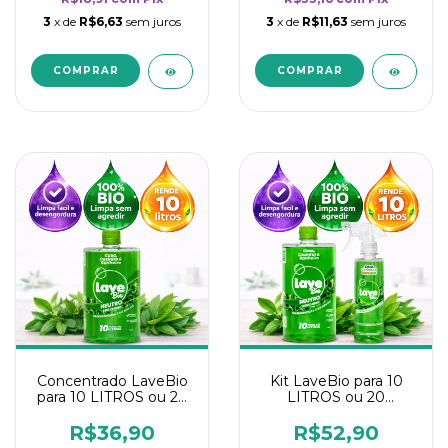
3
x de
R$6,63
sem juros
3
x de
R$11,63
sem juros
Concentrado LaveBio
Kit LaveBio para 10
para 10 LITROS ou 20
LITROS ou 20
borrifadores - Maior
borrifadores - Maior
rendimento da
rendimento da
R$36,90
R$52,90
categoria - Neutro
categoria - Neutro