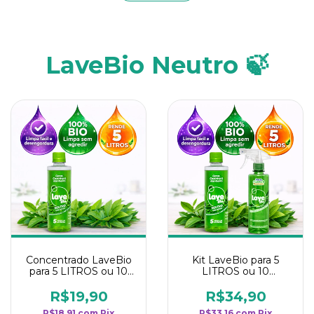
LaveBio Neutro 🍃
Concentrado LaveBio
Kit LaveBio para 5
para 5 LITROS ou 10
LITROS ou 10
borrifadores - Maior
borrifadores - Maior
rendimento da
rendimento da
R$19,90
R$34,90
categoria - Neutro
categoria - Neutro
R$18,91
com
Pix
R$33,16
com
Pix