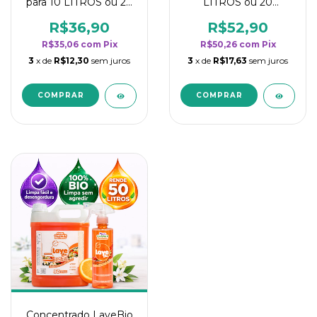
para 10 LITROS ou 20
LITROS ou 20
borrifadores - Maior
borrifadores - Maior
rendimento da
rendimento da
R$36,90
R$52,90
categoria - Flor de
categoria - Flor de
R$35,06
com
Pix
R$50,26
com
Pix
Laranjeira
Laranjeira
3
x de
R$12,30
sem juros
3
x de
R$17,63
sem juros
Concentrado LaveBio