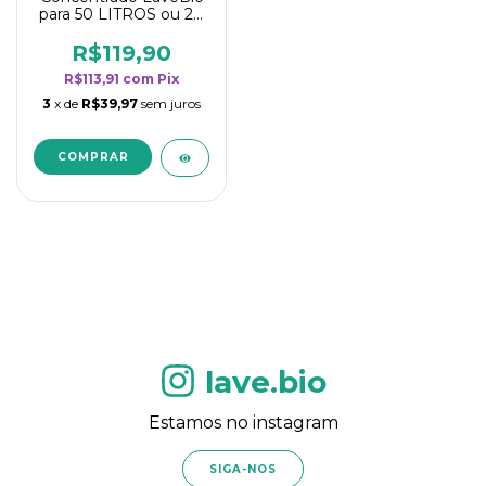
para 50 LITROS ou 20
borrifadores - Maior
rendimento da
R$119,90
categoria - Flor de
R$113,91
com
Pix
Laranjeira
3
x de
R$39,97
sem juros
lave.bio
Estamos no instagram
SIGA-NOS