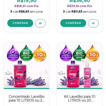
R$19,90
R$34,90
categoria - Lavanda
categoria - Lavanda
R$18,91
com
Pix
R$33,16
com
Pix
3
x de
R$6,63
sem juros
3
x de
R$11,63
sem juros
Concentrado LaveBio
Kit LaveBio para 10
para 10 LITROS ou 20
LITROS ou 20
borrifadores - Maior
borrifadores - Maior