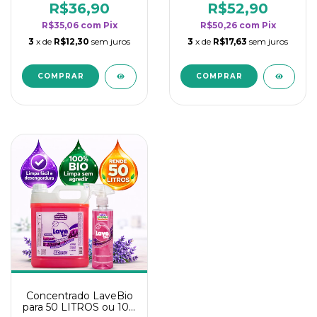
rendimento da
rendimento da
R$36,90
R$52,90
categoria - Lavanda
categoria - Lavanda
R$35,06
com
Pix
R$50,26
com
Pix
3
x de
R$12,30
sem juros
3
x de
R$17,63
sem juros
Concentrado LaveBio
para 50 LITROS ou 100