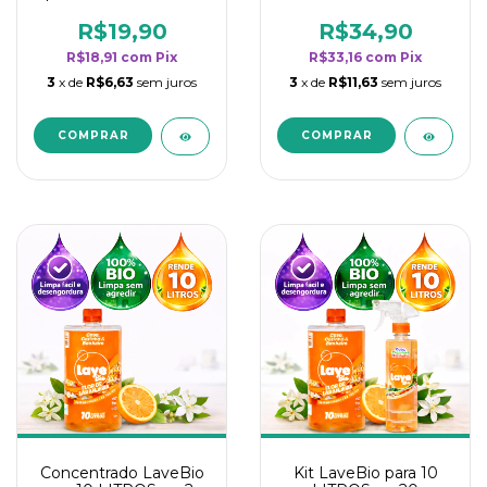
borrifadores - Maior
borrifadores - Maior
rendimento da
rendimento da
R$19,90
R$34,90
categoria - Flor de
categoria - Flor de
R$18,91
com
Pix
R$33,16
com
Pix
Laranjeira
Laranjeira
3
x de
R$6,63
sem juros
3
x de
R$11,63
sem juros
Concentrado LaveBio
Kit LaveBio para 10