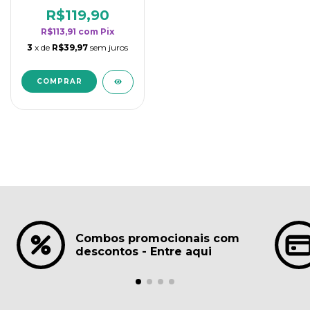
borrifadores - Maior
rendimento da
R$119,90
categoria - Lavanda
R$113,91
com
Pix
3
x de
R$39,97
sem juros
Combos promocionais com
descontos - Entre aqui