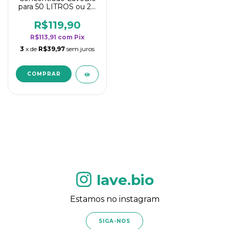
para 50 LITROS ou 20
borrifadores - Maior
rendimento da
R$119,90
categoria - Flor de
R$113,91
com
Pix
Laranjeira
3
x de
R$39,97
sem juros
lave.bio
Estamos no instagram
SIGA-NOS