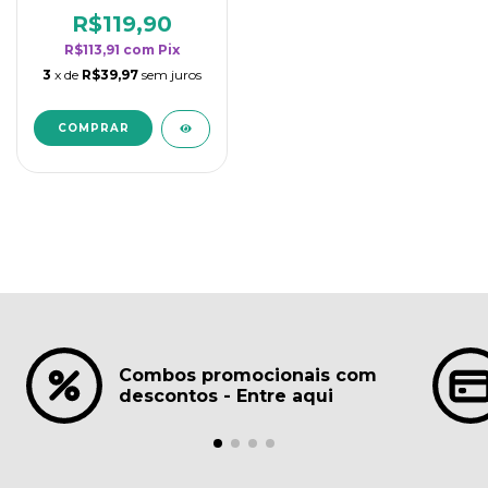
borrifadores - Maior
rendimento da
R$119,90
categoria - Lavanda
R$113,91
com
Pix
3
x de
R$39,97
sem juros
Combos promocionais com
descontos - Entre aqui