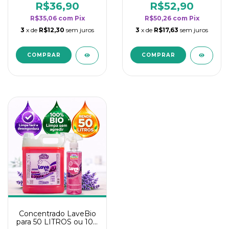
rendimento da
rendimento da
R$36,90
R$52,90
categoria - Lavanda
categoria - Lavanda
R$35,06
com
Pix
R$50,26
com
Pix
3
x de
R$12,30
sem juros
3
x de
R$17,63
sem juros
Concentrado LaveBio
para 50 LITROS ou 100