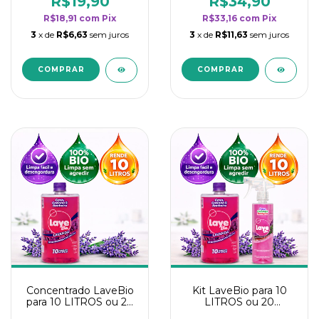
R$19,90
R$34,90
categoria - Lavanda
categoria - Lavanda
R$18,91
com
Pix
R$33,16
com
Pix
3
x de
R$6,63
sem juros
3
x de
R$11,63
sem juros
Concentrado LaveBio
Kit LaveBio para 10
para 10 LITROS ou 20
LITROS ou 20
borrifadores - Maior
borrifadores - Maior