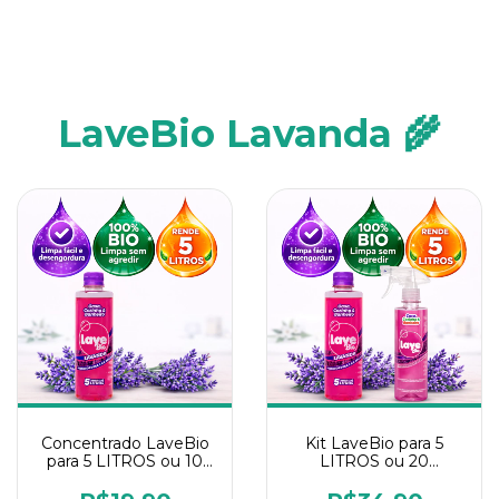
LaveBio Lavanda 🌾
Concentrado LaveBio
Kit LaveBio para 5
para 5 LITROS ou 10
LITROS ou 20
borrifadores - Maior
borrifadores - Maior
rendimento da
rendimento da