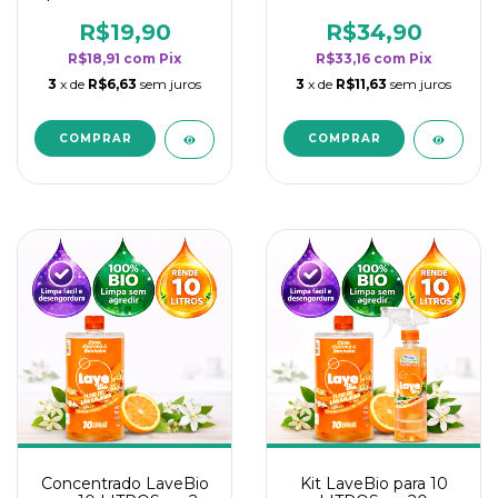
borrifadores - Maior
borrifadores - Maior
rendimento da
rendimento da
R$19,90
R$34,90
categoria - Flor de
categoria - Flor de
R$18,91
com
Pix
R$33,16
com
Pix
Laranjeira
Laranjeira
3
x de
R$6,63
sem juros
3
x de
R$11,63
sem juros
Concentrado LaveBio
Kit LaveBio para 10