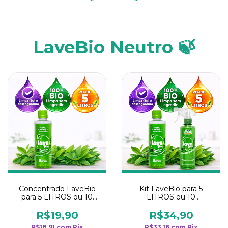
LaveBio Neutro 🍃
Concentrado LaveBio
Kit LaveBio para 5
para 5 LITROS ou 10
LITROS ou 10
borrifadores - Maior
borrifadores - Maior
rendimento da
rendimento da
R$19,90
R$34,90
categoria - Neutro
categoria - Neutro
R$18,91
com
Pix
R$33,16
com
Pix