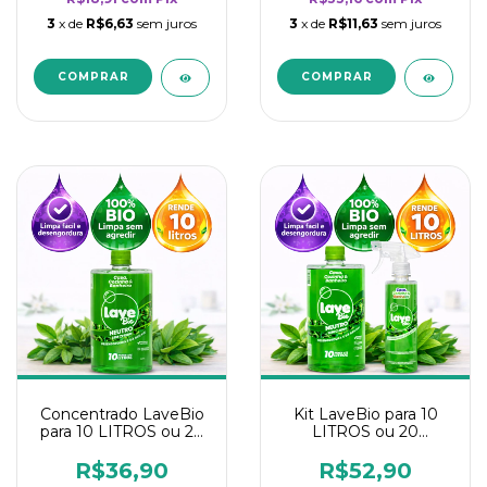
3
x de
R$6,63
sem juros
3
x de
R$11,63
sem juros
Concentrado LaveBio
Kit LaveBio para 10
para 10 LITROS ou 20
LITROS ou 20
borrifadores - Maior
borrifadores - Maior
rendimento da
rendimento da
R$36,90
R$52,90
categoria - Neutro
categoria - Neutro