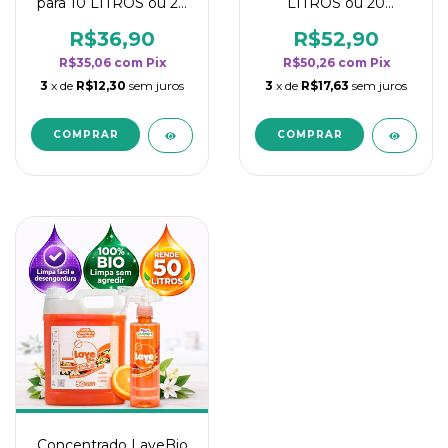
para 10 LITROS ou 20
LITROS ou 20
borrifadores - Maior
borrifadores - Maior
rendimento da
rendimento da
R$36,90
R$52,90
categoria - Flor de
categoria - Flor de
R$35,06
com
Pix
R$50,26
com
Pix
Laranjeira
Laranjeira
3
x de
R$12,30
sem juros
3
x de
R$17,63
sem juros
Concentrado LaveBio