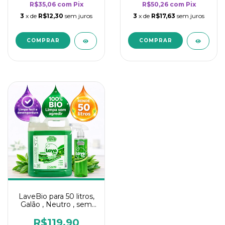
R$35,06
com
Pix
R$50,26
com
Pix
3
x de
R$12,30
sem juros
3
x de
R$17,63
sem juros
LaveBio para 50 litros,
Galão , Neutro , sem
cheiro - 5L
R$119,90