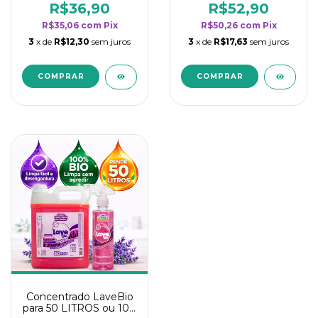
rendimento da
rendimento da
R$36,90
R$52,90
categoria - Lavanda
categoria - Lavanda
R$35,06
com
Pix
R$50,26
com
Pix
3
x de
R$12,30
sem juros
3
x de
R$17,63
sem juros
Concentrado LaveBio
para 50 LITROS ou 100