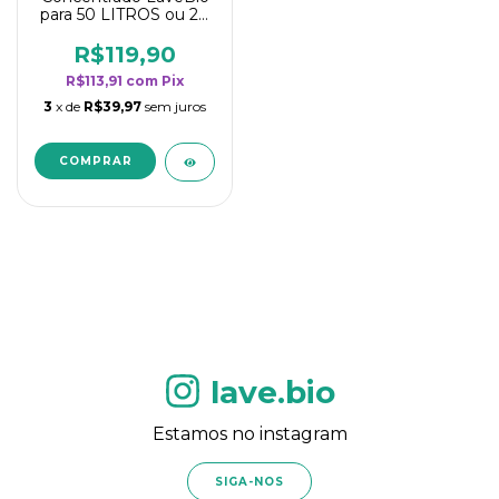
para 50 LITROS ou 20
borrifadores - Maior
rendimento da
R$119,90
categoria - Flor de
R$113,91
com
Pix
Laranjeira
3
x de
R$39,97
sem juros
lave.bio
Estamos no instagram
SIGA-NOS