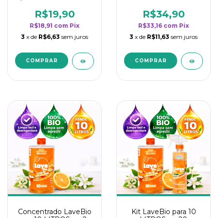
borrifadores - Maior
borrifadores - Maior
rendimento da
rendimento da
R$19,90
R$34,90
categoria - Flor de
categoria - Flor de
R$18,91
com
Pix
R$33,16
com
Pix
Laranjeira
Laranjeira
3
x de
R$6,63
sem juros
3
x de
R$11,63
sem juros
Concentrado LaveBio
Kit LaveBio para 10