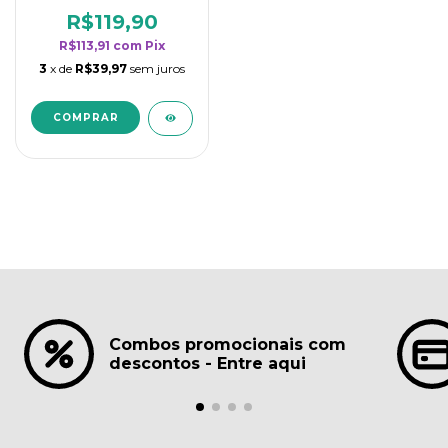
borrifadores - Maior
rendimento da
R$119,90
categoria - Lavanda
R$113,91
com
Pix
3
x de
R$39,97
sem juros
Combos promocionais com
descontos - Entre aqui