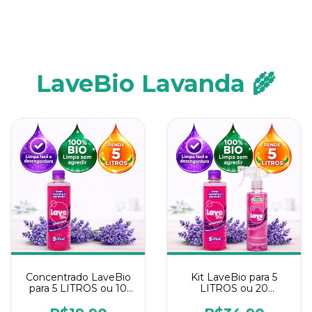
LaveBio Lavanda 🌾
Concentrado LaveBio
Kit LaveBio para 5
para 5 LITROS ou 10
LITROS ou 20
borrifadores - Maior
borrifadores - Maior
rendimento da
rendimento da