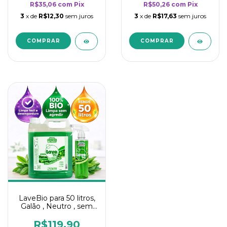
R$35,06
com
Pix
R$50,26
com
Pix
3
x de
R$12,30
sem juros
3
x de
R$17,63
sem juros
LaveBio para 50 litros,
Galão , Neutro , sem
cheiro - 5L
R$119,90