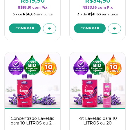
R$19,90
R$34,90
categoria - Lavanda
categoria - Lavanda
R$18,91
com
Pix
R$33,16
com
Pix
3
x de
R$6,63
sem juros
3
x de
R$11,63
sem juros
Concentrado LaveBio
Kit LaveBio para 10
para 10 LITROS ou 20
LITROS ou 20
borrifadores - Maior
borrifadores - Maior