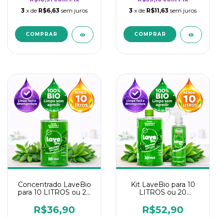
3
x de
R$6,63
sem juros
3
x de
R$11,63
sem juros
Concentrado LaveBio
Kit LaveBio para 10
para 10 LITROS ou 20
LITROS ou 20
borrifadores - Maior
borrifadores - Maior
rendimento da
rendimento da
R$36,90
R$52,90
categoria - Neutro
categoria - Neutro