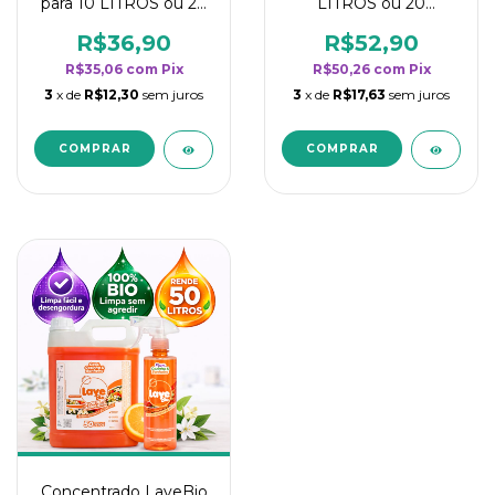
para 10 LITROS ou 20
LITROS ou 20
borrifadores - Maior
borrifadores - Maior
rendimento da
rendimento da
R$36,90
R$52,90
categoria - Flor de
categoria - Flor de
R$35,06
com
Pix
R$50,26
com
Pix
Laranjeira
Laranjeira
3
x de
R$12,30
sem juros
3
x de
R$17,63
sem juros
Concentrado LaveBio