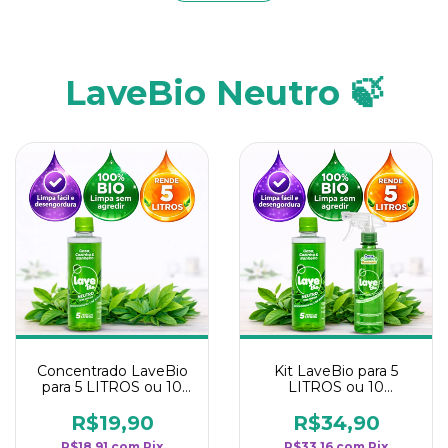
LaveBio Neutro 🍃
Concentrado LaveBio
Kit LaveBio para 5
para 5 LITROS ou 10
LITROS ou 10
borrifadores - Maior
borrifadores - Maior
rendimento da
rendimento da
R$19,90
R$34,90
categoria - Neutro
categoria - Neutro
R$18,91
com
Pix
R$33,16
com
Pix