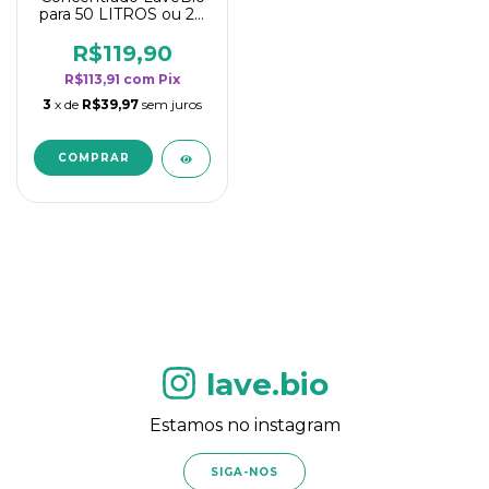
para 50 LITROS ou 20
borrifadores - Maior
rendimento da
R$119,90
categoria - Flor de
R$113,91
com
Pix
Laranjeira
3
x de
R$39,97
sem juros
lave.bio
Estamos no instagram
SIGA-NOS