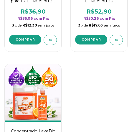
para 10 LITROS ou 20
LITROS ou 20
borrifadores - Maior
borrifadores - Maior
rendimento da
rendimento da
R$36,90
R$52,90
categoria - Flor de
categoria - Flor de
R$35,06
com
Pix
R$50,26
com
Pix
Laranjeira
Laranjeira
3
x de
R$12,30
sem juros
3
x de
R$17,63
sem juros
Concentrado LaveBio