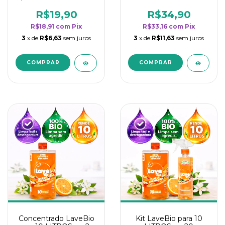
borrifadores - Maior
borrifadores - Maior
rendimento da
rendimento da
R$19,90
R$34,90
categoria - Flor de
categoria - Flor de
R$18,91
com
Pix
R$33,16
com
Pix
Laranjeira
Laranjeira
3
x de
R$6,63
sem juros
3
x de
R$11,63
sem juros
Concentrado LaveBio
Kit LaveBio para 10