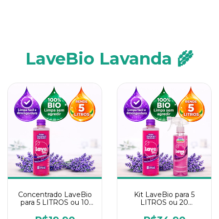
LaveBio Lavanda 🌾
Concentrado LaveBio
Kit LaveBio para 5
para 5 LITROS ou 10
LITROS ou 20
borrifadores - Maior
borrifadores - Maior
rendimento da
rendimento da