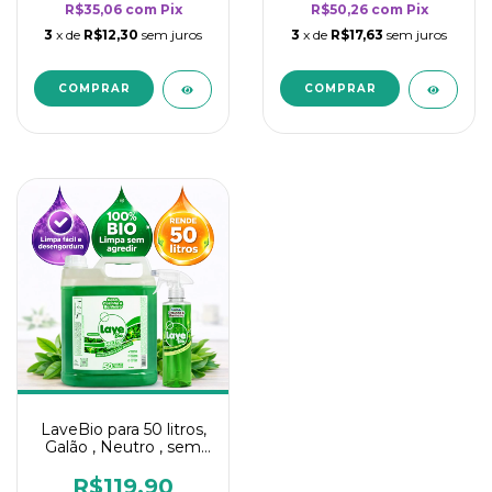
R$35,06
com
Pix
R$50,26
com
Pix
3
x de
R$12,30
sem juros
3
x de
R$17,63
sem juros
LaveBio para 50 litros,
Galão , Neutro , sem
cheiro - 5L
R$119,90