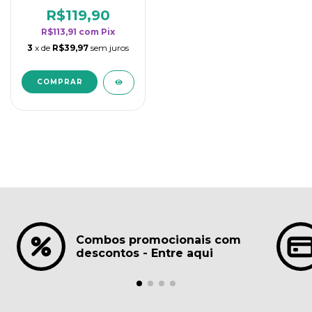
borrifadores - Maior
rendimento da
R$119,90
categoria - Lavanda
R$113,91
com
Pix
3
x de
R$39,97
sem juros
Combos promocionais com
descontos - Entre aqui