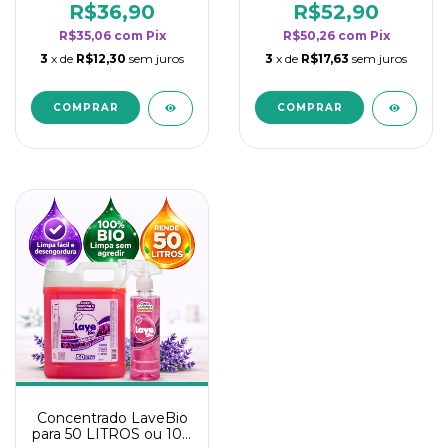
rendimento da
rendimento da
R$36,90
R$52,90
categoria - Lavanda
categoria - Lavanda
R$35,06
com
Pix
R$50,26
com
Pix
3
x de
R$12,30
sem juros
3
x de
R$17,63
sem juros
Concentrado LaveBio
para 50 LITROS ou 100