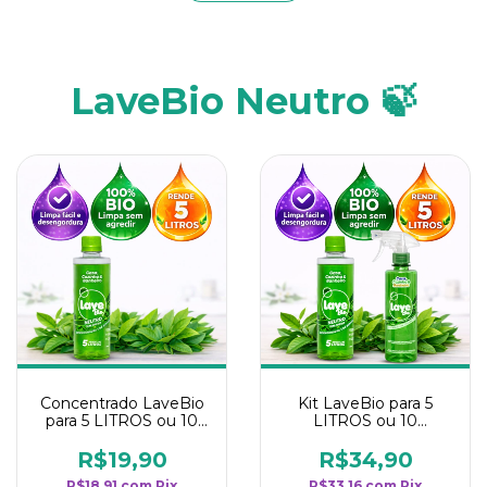
LaveBio Neutro 🍃
Concentrado LaveBio
Kit LaveBio para 5
para 5 LITROS ou 10
LITROS ou 10
borrifadores - Maior
borrifadores - Maior
rendimento da
rendimento da
R$19,90
R$34,90
categoria - Neutro
categoria - Neutro
R$18,91
com
Pix
R$33,16
com
Pix