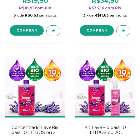
R$19,90
R$34,90
categoria - Lavanda
categoria - Lavanda
R$18,91
com
Pix
R$33,16
com
Pix
3
x de
R$6,63
sem juros
3
x de
R$11,63
sem juros
Concentrado LaveBio
Kit LaveBio para 10
para 10 LITROS ou 20
LITROS ou 20
borrifadores - Maior
borrifadores - Maior