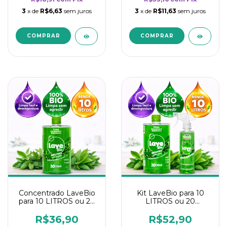
3
x de
R$6,63
sem juros
3
x de
R$11,63
sem juros
Concentrado LaveBio
Kit LaveBio para 10
para 10 LITROS ou 20
LITROS ou 20
borrifadores - Maior
borrifadores - Maior
rendimento da
rendimento da
R$36,90
R$52,90
categoria - Neutro
categoria - Neutro