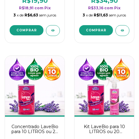
R$19,90
R$34,90
categoria - Lavanda
categoria - Lavanda
R$18,91
com
Pix
R$33,16
com
Pix
3
x de
R$6,63
sem juros
3
x de
R$11,63
sem juros
Concentrado LaveBio
Kit LaveBio para 10
para 10 LITROS ou 20
LITROS ou 20
borrifadores - Maior
borrifadores - Maior