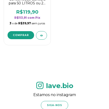
para 50 LITROS ou 20
borrifadores - Maior
rendimento da
R$119,90
categoria - Flor de
R$113,91
com
Pix
Laranjeira
3
x de
R$39,97
sem juros
lave.bio
Estamos no instagram
SIGA-NOS