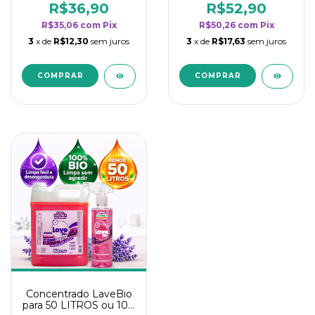
rendimento da
rendimento da
R$36,90
R$52,90
categoria - Lavanda
categoria - Lavanda
R$35,06
com
Pix
R$50,26
com
Pix
3
x de
R$12,30
sem juros
3
x de
R$17,63
sem juros
Concentrado LaveBio
para 50 LITROS ou 100