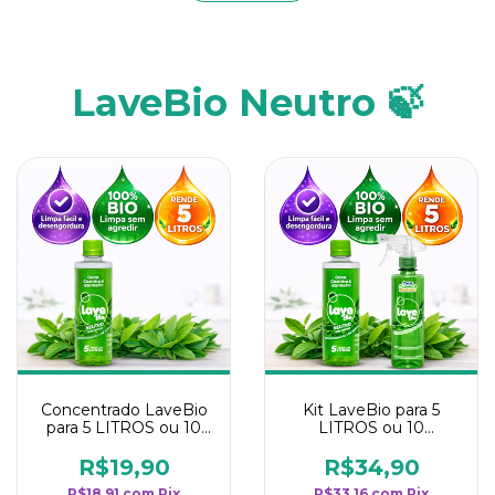
LaveBio Neutro 🍃
Concentrado LaveBio
Kit LaveBio para 5
para 5 LITROS ou 10
LITROS ou 10
borrifadores - Maior
borrifadores - Maior
rendimento da
rendimento da
R$19,90
R$34,90
categoria - Neutro
categoria - Neutro
R$18,91
com
Pix
R$33,16
com
Pix