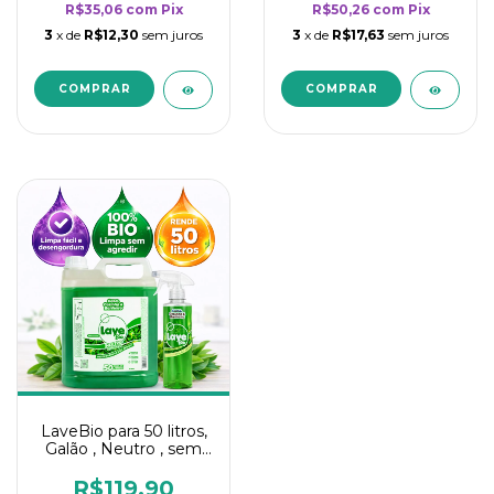
R$35,06
com
Pix
R$50,26
com
Pix
3
x de
R$12,30
sem juros
3
x de
R$17,63
sem juros
LaveBio para 50 litros,
Galão , Neutro , sem
cheiro - 5L
R$119,90