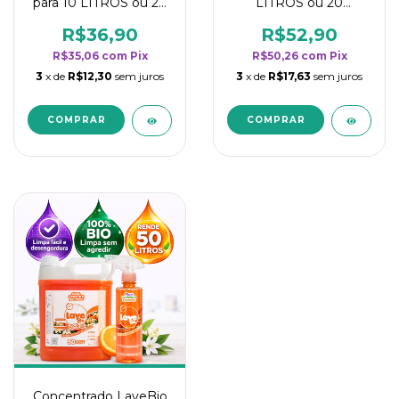
para 10 LITROS ou 20
LITROS ou 20
borrifadores - Maior
borrifadores - Maior
rendimento da
rendimento da
R$36,90
R$52,90
categoria - Flor de
categoria - Flor de
R$35,06
com
Pix
R$50,26
com
Pix
Laranjeira
Laranjeira
3
x de
R$12,30
sem juros
3
x de
R$17,63
sem juros
Concentrado LaveBio