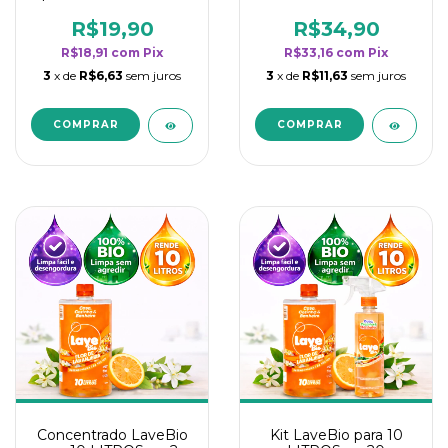
borrifadores - Maior
borrifadores - Maior
rendimento da
rendimento da
R$19,90
R$34,90
categoria - Flor de
categoria - Flor de
R$18,91
com
Pix
R$33,16
com
Pix
Laranjeira
Laranjeira
3
x de
R$6,63
sem juros
3
x de
R$11,63
sem juros
Concentrado LaveBio
Kit LaveBio para 10