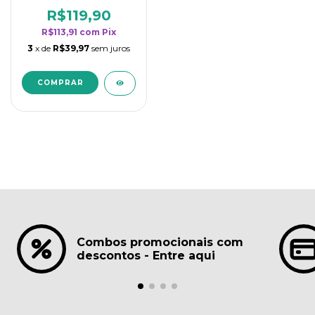
borrifadores - Maior
rendimento da
R$119,90
categoria - Lavanda
R$113,91
com
Pix
3
x de
R$39,97
sem juros
Combos promocionais com
descontos - Entre aqui