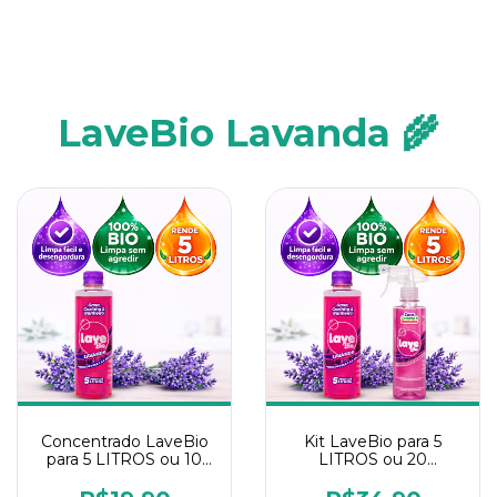
LaveBio Lavanda 🌾
Concentrado LaveBio
Kit LaveBio para 5
para 5 LITROS ou 10
LITROS ou 20
borrifadores - Maior
borrifadores - Maior
rendimento da
rendimento da