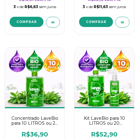
3
x de
R$6,63
sem juros
3
x de
R$11,63
sem juros
Concentrado LaveBio
Kit LaveBio para 10
para 10 LITROS ou 20
LITROS ou 20
borrifadores - Maior
borrifadores - Maior
rendimento da
rendimento da
R$36,90
R$52,90
categoria - Neutro
categoria - Neutro