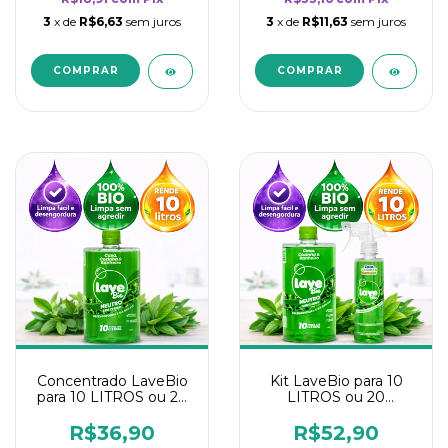
3
x de
R$6,63
sem juros
3
x de
R$11,63
sem juros
Concentrado LaveBio
Kit LaveBio para 10
para 10 LITROS ou 20
LITROS ou 20
borrifadores - Maior
borrifadores - Maior
rendimento da
rendimento da
R$36,90
R$52,90
categoria - Neutro
categoria - Neutro