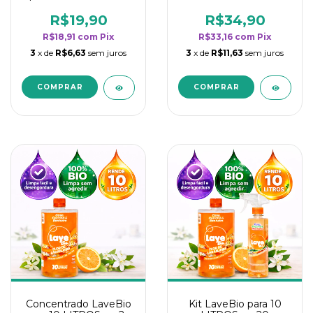
borrifadores - Maior
borrifadores - Maior
rendimento da
rendimento da
R$19,90
R$34,90
categoria - Flor de
categoria - Flor de
R$18,91
com
Pix
R$33,16
com
Pix
Laranjeira
Laranjeira
3
x de
R$6,63
sem juros
3
x de
R$11,63
sem juros
Concentrado LaveBio
Kit LaveBio para 10