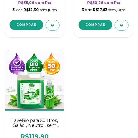
R$35,06
com
Pix
R$50,26
com
Pix
3
x de
R$12,30
sem juros
3
x de
R$17,63
sem juros
LaveBio para 50 litros,
Galão , Neutro , sem
cheiro - 5L
R$119,90