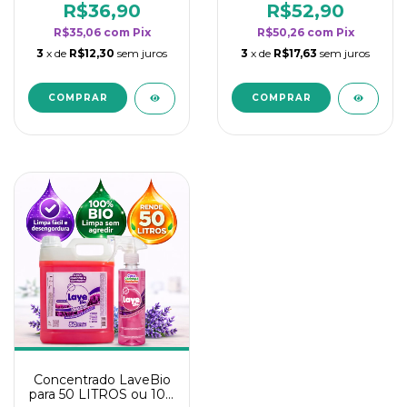
rendimento da
rendimento da
R$36,90
R$52,90
categoria - Lavanda
categoria - Lavanda
R$35,06
com
Pix
R$50,26
com
Pix
3
x de
R$12,30
sem juros
3
x de
R$17,63
sem juros
Concentrado LaveBio
para 50 LITROS ou 100