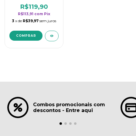
borrifadores - Maior
rendimento da
R$119,90
categoria - Lavanda
R$113,91
com
Pix
3
x de
R$39,97
sem juros
Combos promocionais com
descontos - Entre aqui