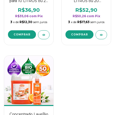
para 10 LITROS ou 20
LITROS ou 20
borrifadores - Maior
borrifadores - Maior
rendimento da
rendimento da
R$36,90
R$52,90
categoria - Flor de
categoria - Flor de
R$35,06
com
Pix
R$50,26
com
Pix
Laranjeira
Laranjeira
3
x de
R$12,30
sem juros
3
x de
R$17,63
sem juros
Concentrado LaveBio