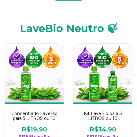
LaveBio Neutro 🍃
Concentrado LaveBio
Kit LaveBio para 5
para 5 LITROS ou 10
LITROS ou 10
borrifadores - Maior
borrifadores - Maior
rendimento da
rendimento da
R$19,90
R$34,90
categoria - Neutro
categoria - Neutro
R$18,91
com
Pix
R$33,16
com
Pix