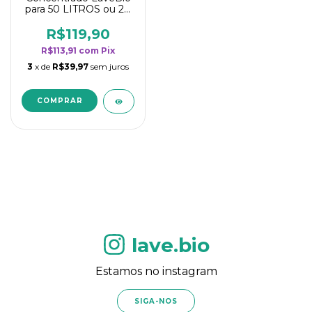
para 50 LITROS ou 20
borrifadores - Maior
rendimento da
R$119,90
categoria - Flor de
R$113,91
com
Pix
Laranjeira
3
x de
R$39,97
sem juros
lave.bio
Estamos no instagram
SIGA-NOS