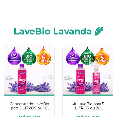
LaveBio Lavanda 🌾
Concentrado LaveBio
Kit LaveBio para 5
para 5 LITROS ou 10
LITROS ou 20
borrifadores - Maior
borrifadores - Maior
rendimento da
rendimento da