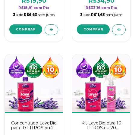
R$19,90
R$34,90
categoria - Lavanda
categoria - Lavanda
R$18,91
com
Pix
R$33,16
com
Pix
3
x de
R$6,63
sem juros
3
x de
R$11,63
sem juros
Concentrado LaveBio
Kit LaveBio para 10
para 10 LITROS ou 20
LITROS ou 20
borrifadores - Maior
borrifadores - Maior