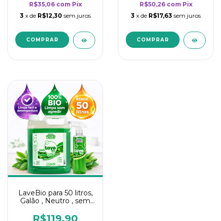
R$35,06
com
Pix
R$50,26
com
Pix
3
x de
R$12,30
sem juros
3
x de
R$17,63
sem juros
LaveBio para 50 litros,
Galão , Neutro , sem
cheiro - 5L
R$119,90