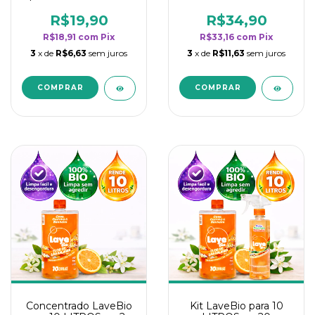
borrifadores - Maior
borrifadores - Maior
rendimento da
rendimento da
R$19,90
R$34,90
categoria - Flor de
categoria - Flor de
R$18,91
com
Pix
R$33,16
com
Pix
Laranjeira
Laranjeira
3
x de
R$6,63
sem juros
3
x de
R$11,63
sem juros
Concentrado LaveBio
Kit LaveBio para 10