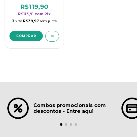
borrifadores - Maior
rendimento da
R$119,90
categoria - Lavanda
R$113,91
com
Pix
3
x de
R$39,97
sem juros
Combos promocionais com
descontos - Entre aqui