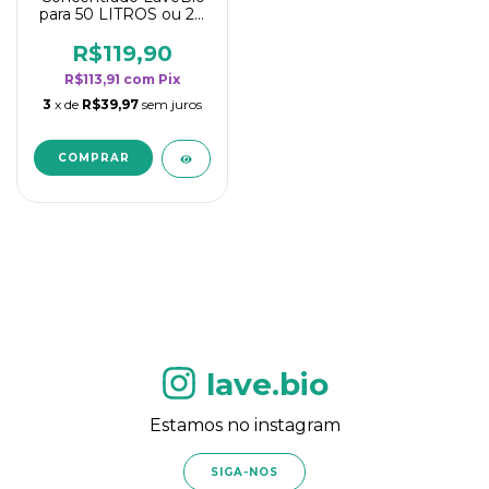
para 50 LITROS ou 20
borrifadores - Maior
rendimento da
R$119,90
categoria - Flor de
R$113,91
com
Pix
Laranjeira
3
x de
R$39,97
sem juros
lave.bio
Estamos no instagram
SIGA-NOS