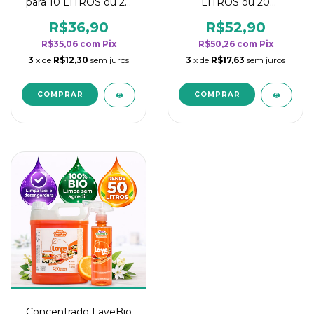
para 10 LITROS ou 20
LITROS ou 20
borrifadores - Maior
borrifadores - Maior
rendimento da
rendimento da
R$36,90
R$52,90
categoria - Flor de
categoria - Flor de
R$35,06
com
Pix
R$50,26
com
Pix
Laranjeira
Laranjeira
3
x de
R$12,30
sem juros
3
x de
R$17,63
sem juros
Concentrado LaveBio