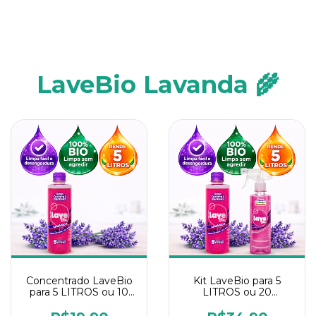
LaveBio Lavanda 🌾
Concentrado LaveBio
Kit LaveBio para 5
para 5 LITROS ou 10
LITROS ou 20
borrifadores - Maior
borrifadores - Maior
rendimento da
rendimento da