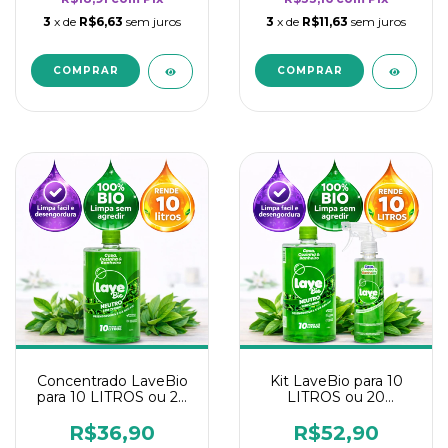
3
x de
R$6,63
sem juros
3
x de
R$11,63
sem juros
Concentrado LaveBio
Kit LaveBio para 10
para 10 LITROS ou 20
LITROS ou 20
borrifadores - Maior
borrifadores - Maior
rendimento da
rendimento da
R$36,90
R$52,90
categoria - Neutro
categoria - Neutro