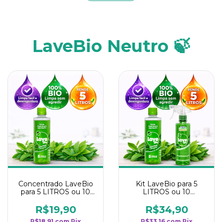
LaveBio Neutro 🍃
Concentrado LaveBio
Kit LaveBio para 5
para 5 LITROS ou 10
LITROS ou 10
borrifadores - Maior
borrifadores - Maior
rendimento da
rendimento da
R$19,90
R$34,90
categoria - Neutro
categoria - Neutro
R$18,91
com
Pix
R$33,16
com
Pix