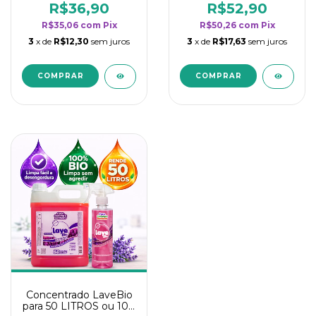
rendimento da
rendimento da
R$36,90
R$52,90
categoria - Lavanda
categoria - Lavanda
R$35,06
com
Pix
R$50,26
com
Pix
3
x de
R$12,30
sem juros
3
x de
R$17,63
sem juros
Concentrado LaveBio
para 50 LITROS ou 100