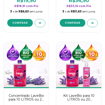
R$19,90
R$34,90
categoria - Lavanda
categoria - Lavanda
R$18,91
com
Pix
R$33,16
com
Pix
3
x de
R$6,63
sem juros
3
x de
R$11,63
sem juros
Concentrado LaveBio
Kit LaveBio para 10
para 10 LITROS ou 20
LITROS ou 20
borrifadores - Maior
borrifadores - Maior