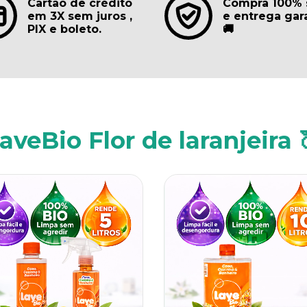
Cartão de crédito
Compra 100% 
em 3X sem juros ,
e entrega gar
PIX e boleto.
🚚
aveBio Flor de laranjeira 