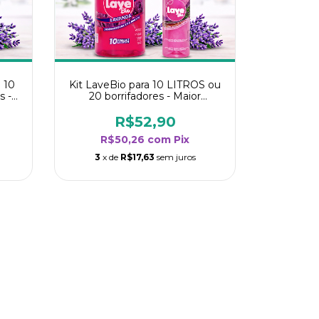
 10
Kit LaveBio para 10 LITROS ou
s -
20 borrifadores - Maior
oria
rendimento da categoria -
Lavanda
R$52,90
R$50,26
com
Pix
3
x de
R$17,63
sem juros