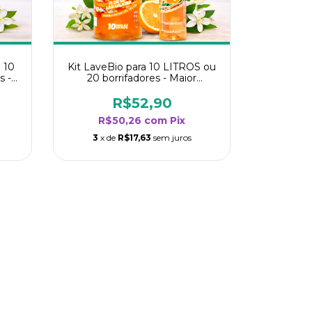
 10
Kit LaveBio para 10 LITROS ou
s -
20 borrifadores - Maior
oria
rendimento da categoria - Flor
de Laranjeira
R$52,90
R$50,26
com
Pix
3
x de
R$17,63
sem juros