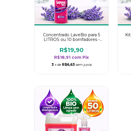
Concentrado LaveBio para 5
Ki
LITROS ou 10 borrifadores -
Maior rendimento da categoria
r
- Lavanda
R$19,90
R$18,91
com
Pix
3
x de
R$6,63
sem juros