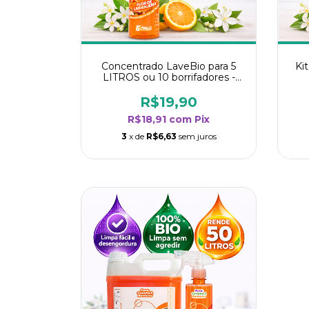
Concentrado LaveBio para 5
Ki
LITROS ou 10 borrifadores -
Maior rendimento da categoria
ren
- Flor de Laranjeira
R$19,90
R$18,91
com
Pix
3
x de
R$6,63
sem juros