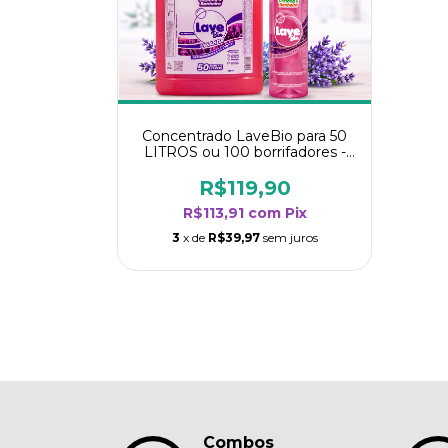
Concentrado LaveBio para 50
LITROS ou 100 borrifadores -
Maior rendimento da categoria
- Lavanda
R$119,90
R$113,91
com
Pix
3
x de
R$39,97
sem juros
Combos