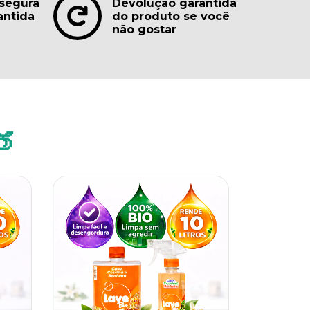
segura
Devolução garantida
antida
do produto se você
não gostar
🍑