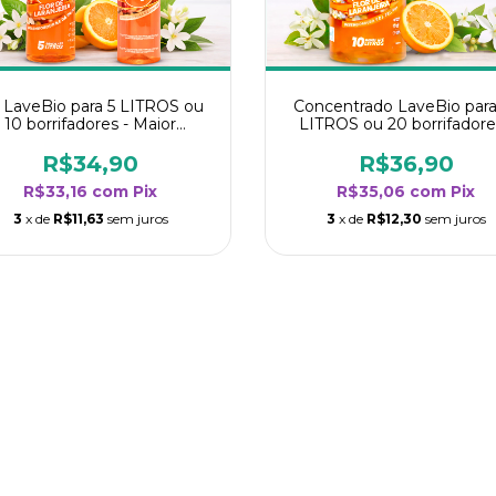
t LaveBio para 5 LITROS ou
Concentrado LaveBio para
10 borrifadores - Maior
LITROS ou 20 borrifadore
dimento da categoria - Flor
Maior rendimento da categ
de Laranjeira
- Flor de Laranjeira
R$34,90
R$36,90
R$33,16
com
Pix
R$35,06
com
Pix
3
x de
R$11,63
sem juros
3
x de
R$12,30
sem juros