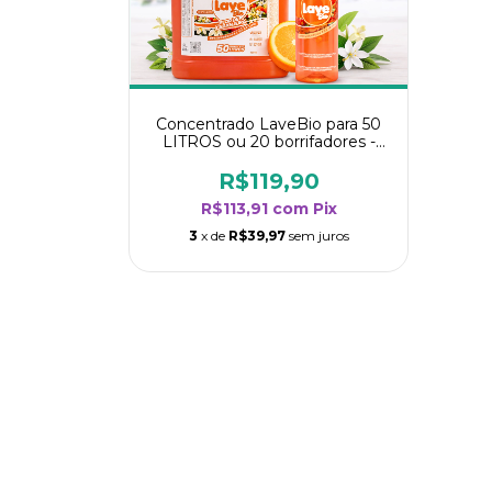
Concentrado LaveBio para 50
LITROS ou 20 borrifadores -
Maior rendimento da categoria
- Flor de Laranjeira
R$119,90
R$113,91
com
Pix
3
x de
R$39,97
sem juros