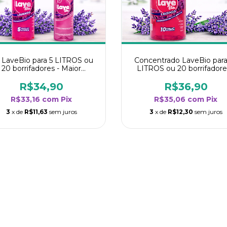
t LaveBio para 5 LITROS ou
Concentrado LaveBio para
20 borrifadores - Maior
LITROS ou 20 borrifadore
endimento da categoria -
Maior rendimento da categ
Lavanda
- Lavanda
R$34,90
R$36,90
R$33,16
com
Pix
R$35,06
com
Pix
3
x de
R$11,63
sem juros
3
x de
R$12,30
sem juros