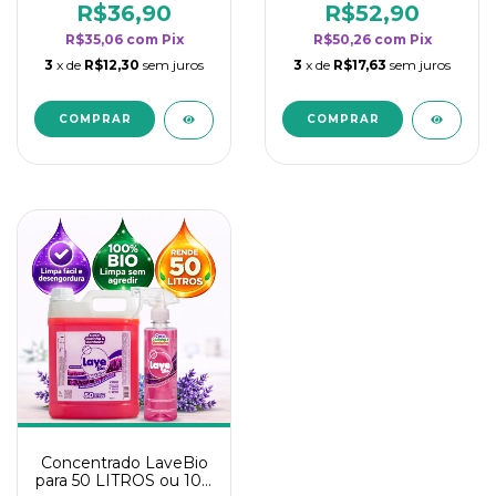
rendimento da
rendimento da
R$36,90
R$52,90
categoria - Lavanda
categoria - Lavanda
R$35,06
com
Pix
R$50,26
com
Pix
3
x de
R$12,30
sem juros
3
x de
R$17,63
sem juros
Concentrado LaveBio
para 50 LITROS ou 100