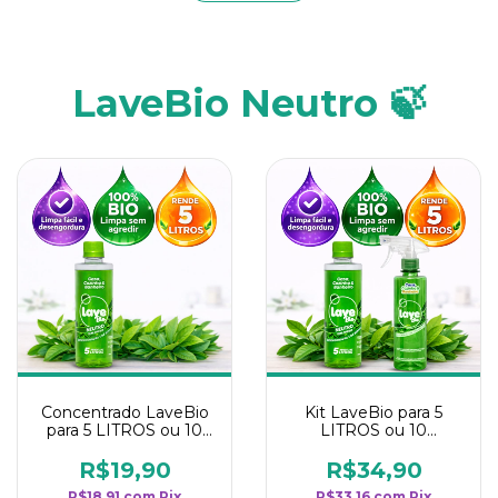
LaveBio Neutro 🍃
Concentrado LaveBio
Kit LaveBio para 5
para 5 LITROS ou 10
LITROS ou 10
borrifadores - Maior
borrifadores - Maior
rendimento da
rendimento da
R$19,90
R$34,90
categoria - Neutro
categoria - Neutro
R$18,91
com
Pix
R$33,16
com
Pix