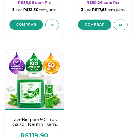
R$35,06
com
Pix
R$50,26
com
Pix
3
x de
R$12,30
sem juros
3
x de
R$17,63
sem juros
LaveBio para 50 litros,
Galão , Neutro , sem
cheiro - 5L
R$119,90