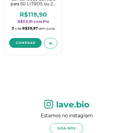
para 50 LITROS ou 20
borrifadores - Maior
rendimento da
R$119,90
categoria - Flor de
R$113,91
com
Pix
Laranjeira
3
x de
R$39,97
sem juros
lave.bio
Estamos no instagram
SIGA-NOS