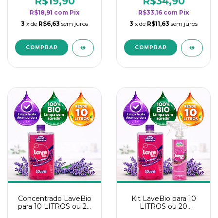
R$19,90
R$34,90
categoria - Lavanda
categoria - Lavanda
R$18,91
com
Pix
R$33,16
com
Pix
3
x de
R$6,63
sem juros
3
x de
R$11,63
sem juros
Concentrado LaveBio
Kit LaveBio para 10
para 10 LITROS ou 20
LITROS ou 20
borrifadores - Maior
borrifadores - Maior