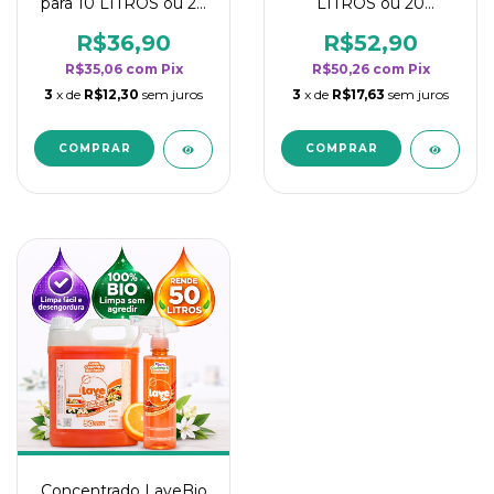
para 10 LITROS ou 20
LITROS ou 20
borrifadores - Maior
borrifadores - Maior
rendimento da
rendimento da
R$36,90
R$52,90
categoria - Flor de
categoria - Flor de
R$35,06
com
Pix
R$50,26
com
Pix
Laranjeira
Laranjeira
3
x de
R$12,30
sem juros
3
x de
R$17,63
sem juros
Concentrado LaveBio