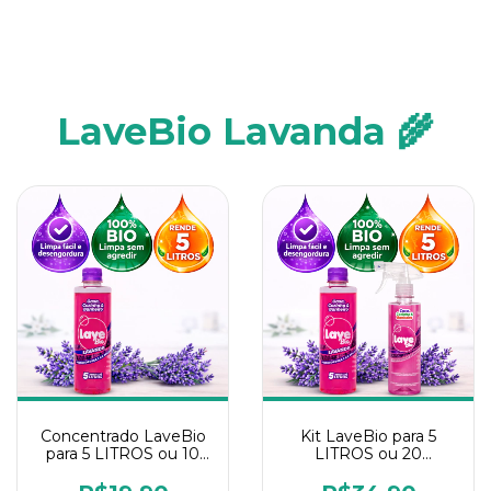
LaveBio Lavanda 🌾
Concentrado LaveBio
Kit LaveBio para 5
para 5 LITROS ou 10
LITROS ou 20
borrifadores - Maior
borrifadores - Maior
rendimento da
rendimento da