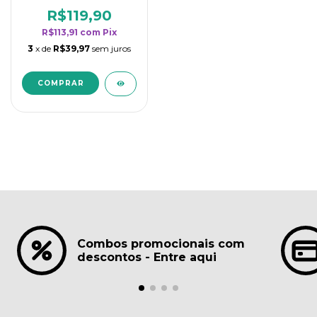
borrifadores - Maior
rendimento da
R$119,90
categoria - Lavanda
R$113,91
com
Pix
3
x de
R$39,97
sem juros
Combos promocionais com
descontos - Entre aqui