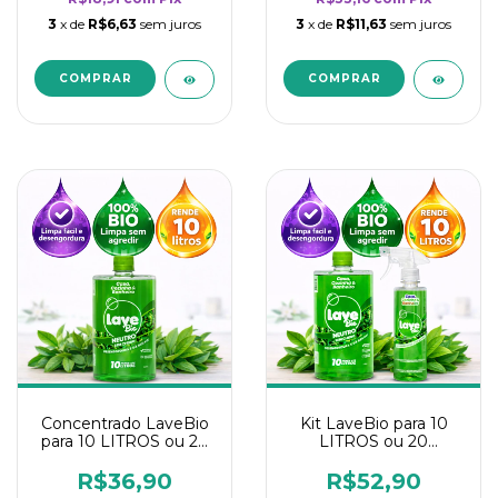
3
x de
R$6,63
sem juros
3
x de
R$11,63
sem juros
Concentrado LaveBio
Kit LaveBio para 10
para 10 LITROS ou 20
LITROS ou 20
borrifadores - Maior
borrifadores - Maior
rendimento da
rendimento da
R$36,90
R$52,90
categoria - Neutro
categoria - Neutro