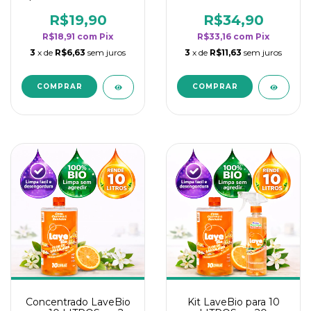
borrifadores - Maior
borrifadores - Maior
rendimento da
rendimento da
R$19,90
R$34,90
categoria - Flor de
categoria - Flor de
R$18,91
com
Pix
R$33,16
com
Pix
Laranjeira
Laranjeira
3
x de
R$6,63
sem juros
3
x de
R$11,63
sem juros
Concentrado LaveBio
Kit LaveBio para 10