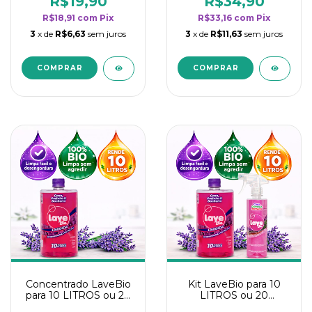
R$19,90
R$34,90
categoria - Lavanda
categoria - Lavanda
R$18,91
com
Pix
R$33,16
com
Pix
3
x de
R$6,63
sem juros
3
x de
R$11,63
sem juros
Concentrado LaveBio
Kit LaveBio para 10
para 10 LITROS ou 20
LITROS ou 20
borrifadores - Maior
borrifadores - Maior