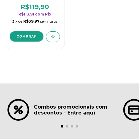
borrifadores - Maior
rendimento da
R$119,90
categoria - Lavanda
R$113,91
com
Pix
3
x de
R$39,97
sem juros
Combos promocionais com
descontos - Entre aqui