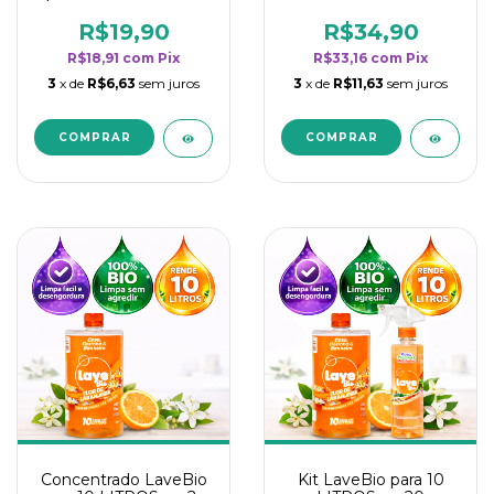
borrifadores - Maior
borrifadores - Maior
rendimento da
rendimento da
R$19,90
R$34,90
categoria - Flor de
categoria - Flor de
R$18,91
com
Pix
R$33,16
com
Pix
Laranjeira
Laranjeira
3
x de
R$6,63
sem juros
3
x de
R$11,63
sem juros
Concentrado LaveBio
Kit LaveBio para 10