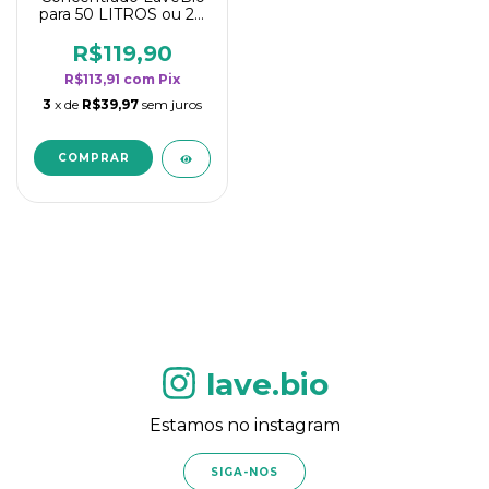
para 50 LITROS ou 20
borrifadores - Maior
rendimento da
R$119,90
categoria - Flor de
R$113,91
com
Pix
Laranjeira
3
x de
R$39,97
sem juros
lave.bio
Estamos no instagram
SIGA-NOS