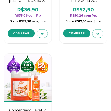
para 10 LITROS ou 20
LITROS ou 20
borrifadores - Maior
borrifadores - Maior
rendimento da
rendimento da
R$36,90
R$52,90
categoria - Flor de
categoria - Flor de
R$35,06
com
Pix
R$50,26
com
Pix
Laranjeira
Laranjeira
3
x de
R$12,30
sem juros
3
x de
R$17,63
sem juros
Concentrado LaveBio