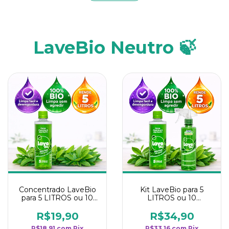
LaveBio Neutro 🍃
Concentrado LaveBio
Kit LaveBio para 5
para 5 LITROS ou 10
LITROS ou 10
borrifadores - Maior
borrifadores - Maior
rendimento da
rendimento da
R$19,90
R$34,90
categoria - Neutro
categoria - Neutro
R$18,91
com
Pix
R$33,16
com
Pix