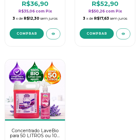
rendimento da
rendimento da
R$36,90
R$52,90
categoria - Lavanda
categoria - Lavanda
R$35,06
com
Pix
R$50,26
com
Pix
3
x de
R$12,30
sem juros
3
x de
R$17,63
sem juros
Concentrado LaveBio
para 50 LITROS ou 100