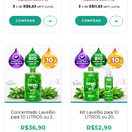
3
x de
R$6,63
sem juros
3
x de
R$11,63
sem juros
Concentrado LaveBio
Kit LaveBio para 10
para 10 LITROS ou 20
LITROS ou 20
borrifadores - Maior
borrifadores - Maior
rendimento da
rendimento da
R$36,90
R$52,90
categoria - Neutro
categoria - Neutro