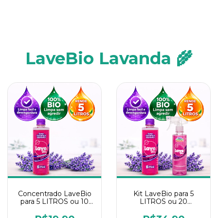
LaveBio Lavanda 🌾
Concentrado LaveBio
Kit LaveBio para 5
para 5 LITROS ou 10
LITROS ou 20
borrifadores - Maior
borrifadores - Maior
rendimento da
rendimento da