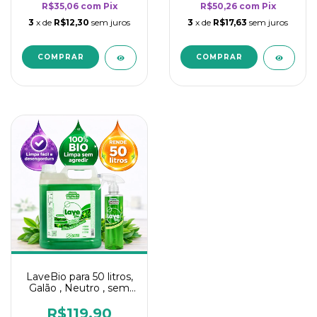
R$35,06
com
Pix
R$50,26
com
Pix
3
x de
R$12,30
sem juros
3
x de
R$17,63
sem juros
LaveBio para 50 litros,
Galão , Neutro , sem
cheiro - 5L
R$119,90