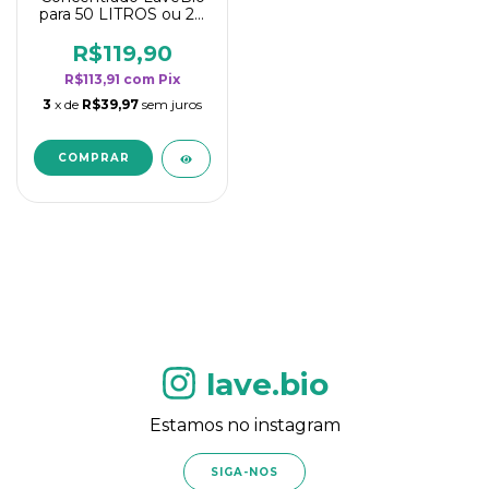
para 50 LITROS ou 20
borrifadores - Maior
rendimento da
R$119,90
categoria - Flor de
R$113,91
com
Pix
Laranjeira
3
x de
R$39,97
sem juros
lave.bio
Estamos no instagram
SIGA-NOS