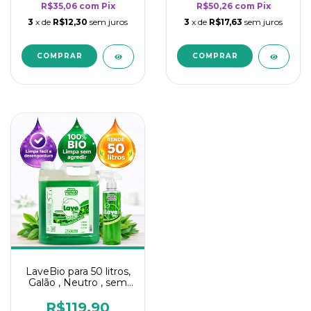
R$35,06
com
Pix
R$50,26
com
Pix
3
x de
R$12,30
sem juros
3
x de
R$17,63
sem juros
LaveBio para 50 litros,
Galão , Neutro , sem
cheiro - 5L
R$119,90