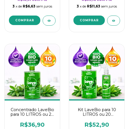
3
x de
R$6,63
sem juros
3
x de
R$11,63
sem juros
Concentrado LaveBio
Kit LaveBio para 10
para 10 LITROS ou 20
LITROS ou 20
borrifadores - Maior
borrifadores - Maior
rendimento da
rendimento da
R$36,90
R$52,90
categoria - Neutro
categoria - Neutro