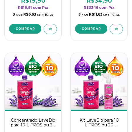
R$19,90
R$34,90
categoria - Lavanda
categoria - Lavanda
R$18,91
com
Pix
R$33,16
com
Pix
3
x de
R$6,63
sem juros
3
x de
R$11,63
sem juros
Concentrado LaveBio
Kit LaveBio para 10
para 10 LITROS ou 20
LITROS ou 20
borrifadores - Maior
borrifadores - Maior