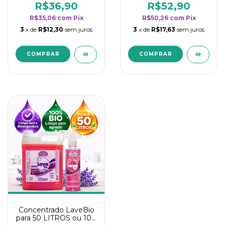
rendimento da
rendimento da
R$36,90
R$52,90
categoria - Lavanda
categoria - Lavanda
R$35,06
com
Pix
R$50,26
com
Pix
3
x de
R$12,30
sem juros
3
x de
R$17,63
sem juros
Concentrado LaveBio
para 50 LITROS ou 100