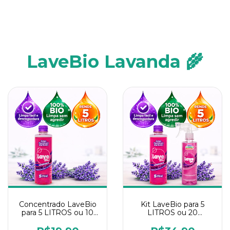
LaveBio Lavanda 🌾
Concentrado LaveBio
Kit LaveBio para 5
para 5 LITROS ou 10
LITROS ou 20
borrifadores - Maior
borrifadores - Maior
rendimento da
rendimento da