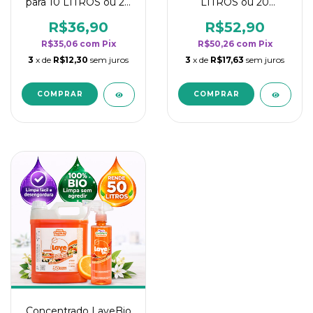
para 10 LITROS ou 20
LITROS ou 20
borrifadores - Maior
borrifadores - Maior
rendimento da
rendimento da
R$36,90
R$52,90
categoria - Flor de
categoria - Flor de
R$35,06
com
Pix
R$50,26
com
Pix
Laranjeira
Laranjeira
3
x de
R$12,30
sem juros
3
x de
R$17,63
sem juros
Concentrado LaveBio