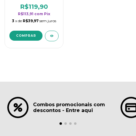
borrifadores - Maior
rendimento da
R$119,90
categoria - Lavanda
R$113,91
com
Pix
3
x de
R$39,97
sem juros
Combos promocionais com
descontos - Entre aqui