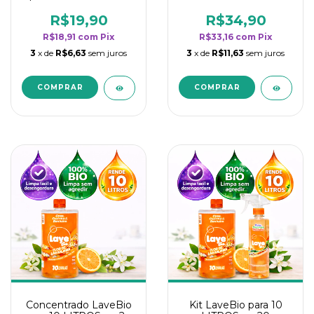
borrifadores - Maior
borrifadores - Maior
rendimento da
rendimento da
R$19,90
R$34,90
categoria - Flor de
categoria - Flor de
R$18,91
com
Pix
R$33,16
com
Pix
Laranjeira
Laranjeira
3
x de
R$6,63
sem juros
3
x de
R$11,63
sem juros
Concentrado LaveBio
Kit LaveBio para 10