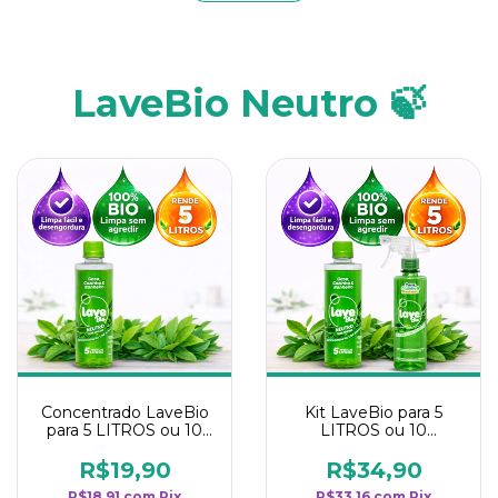
LaveBio Neutro 🍃
Concentrado LaveBio
Kit LaveBio para 5
para 5 LITROS ou 10
LITROS ou 10
borrifadores - Maior
borrifadores - Maior
rendimento da
rendimento da
R$19,90
R$34,90
categoria - Neutro
categoria - Neutro
R$18,91
com
Pix
R$33,16
com
Pix