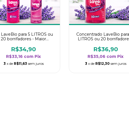
t LaveBio para 5 LITROS ou
Concentrado LaveBio para
20 borrifadores - Maior
LITROS ou 20 borrifadore
endimento da categoria -
Maior rendimento da categ
Lavanda
- Lavanda
R$34,90
R$36,90
R$33,16
com
Pix
R$35,06
com
Pix
3
x de
R$11,63
sem juros
3
x de
R$12,30
sem juros