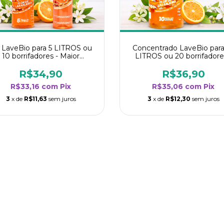
t LaveBio para 5 LITROS ou
Concentrado LaveBio para
10 borrifadores - Maior
LITROS ou 20 borrifadore
dimento da categoria - Flor
Maior rendimento da categ
de Laranjeira
- Flor de Laranjeira
R$34,90
R$36,90
R$33,16
com
Pix
R$35,06
com
Pix
3
x de
R$11,63
sem juros
3
x de
R$12,30
sem juros