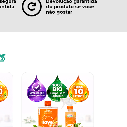
segura
Devolução garantida
antida
do produto se você
não gostar
🍑