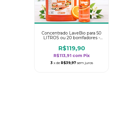
Concentrado LaveBio para 50
LITROS ou 20 borrifadores -
Maior rendimento da categoria
- Flor de Laranjeira
R$119,90
R$113,91
com
Pix
3
x de
R$39,97
sem juros