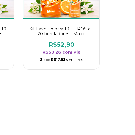
 10
Kit LaveBio para 10 LITROS ou
s -
20 borrifadores - Maior
oria
rendimento da categoria - Flor
de Laranjeira
R$52,90
R$50,26
com
Pix
3
x de
R$17,63
sem juros