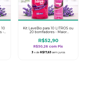
 10
Kit LaveBio para 10 LITROS ou
s -
20 borrifadores - Maior
oria
rendimento da categoria -
Lavanda
R$52,90
R$50,26
com
Pix
3
x de
R$17,63
sem juros