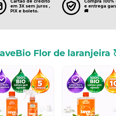
Cartão de crédito
Compra 100% 
em 3X sem juros ,
e entrega gar
PIX e boleto.
🚚
aveBio Flor de laranjeira 