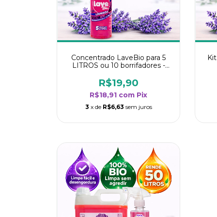
Concentrado LaveBio para 5
Ki
LITROS ou 10 borrifadores -
Maior rendimento da categoria
r
- Lavanda
R$19,90
R$18,91
com
Pix
3
x de
R$6,63
sem juros