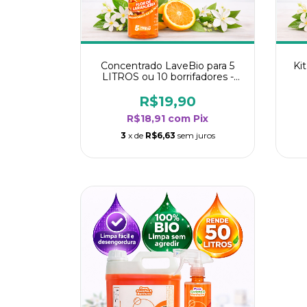
Concentrado LaveBio para 5
Ki
LITROS ou 10 borrifadores -
Maior rendimento da categoria
ren
- Flor de Laranjeira
R$19,90
R$18,91
com
Pix
3
x de
R$6,63
sem juros