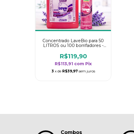
Concentrado LaveBio para 50
LITROS ou 100 borrifadores -
Maior rendimento da categoria
- Lavanda
R$119,90
R$113,91
com
Pix
3
x de
R$39,97
sem juros
Combos