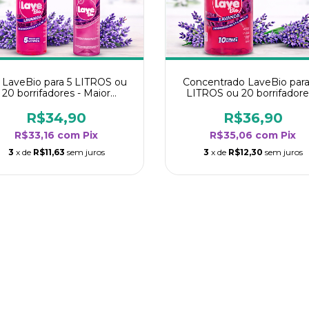
t LaveBio para 5 LITROS ou
Concentrado LaveBio para
20 borrifadores - Maior
LITROS ou 20 borrifadore
endimento da categoria -
Maior rendimento da categ
Lavanda
- Lavanda
R$34,90
R$36,90
R$33,16
com
Pix
R$35,06
com
Pix
3
x de
R$11,63
sem juros
3
x de
R$12,30
sem juros