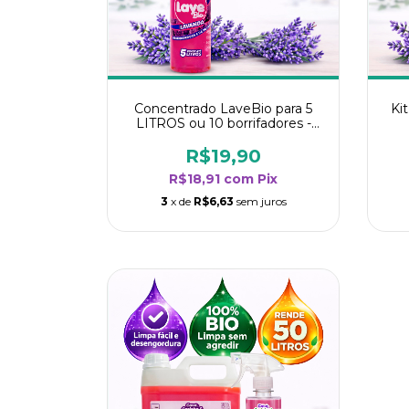
Concentrado LaveBio para 5
Ki
LITROS ou 10 borrifadores -
Maior rendimento da categoria
r
- Lavanda
R$19,90
R$18,91
com
Pix
3
x de
R$6,63
sem juros