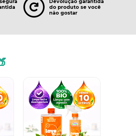
segura
Devolução garantida
antida
do produto se você
não gostar
🍑