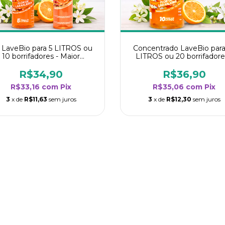
t LaveBio para 5 LITROS ou
Concentrado LaveBio para
10 borrifadores - Maior
LITROS ou 20 borrifadore
dimento da categoria - Flor
Maior rendimento da categ
de Laranjeira
- Flor de Laranjeira
R$34,90
R$36,90
R$33,16
com
Pix
R$35,06
com
Pix
3
x de
R$11,63
sem juros
3
x de
R$12,30
sem juros