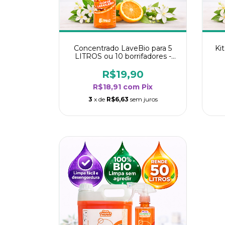
Concentrado LaveBio para 5
Ki
LITROS ou 10 borrifadores -
Maior rendimento da categoria
ren
- Flor de Laranjeira
R$19,90
R$18,91
com
Pix
3
x de
R$6,63
sem juros