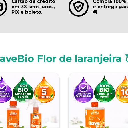
Cartão de crédito
Compra 100% 
em 3X sem juros ,
e entrega gar
PIX e boleto.
🚚
aveBio Flor de laranjeira 