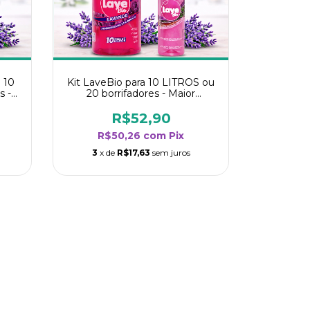
 10
Kit LaveBio para 10 LITROS ou
s -
20 borrifadores - Maior
oria
rendimento da categoria -
Lavanda
R$52,90
R$50,26
com
Pix
3
x de
R$17,63
sem juros