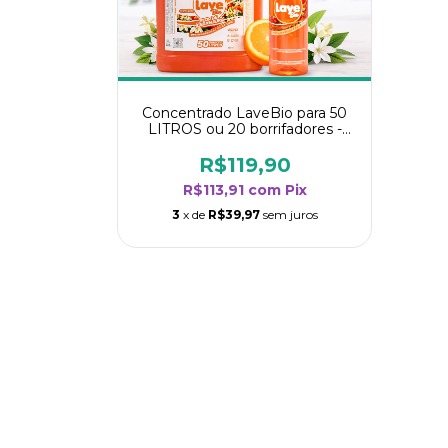
Concentrado LaveBio para 50
LITROS ou 20 borrifadores -
Maior rendimento da categoria
- Flor de Laranjeira
R$119,90
R$113,91
com
Pix
3
x de
R$39,97
sem juros