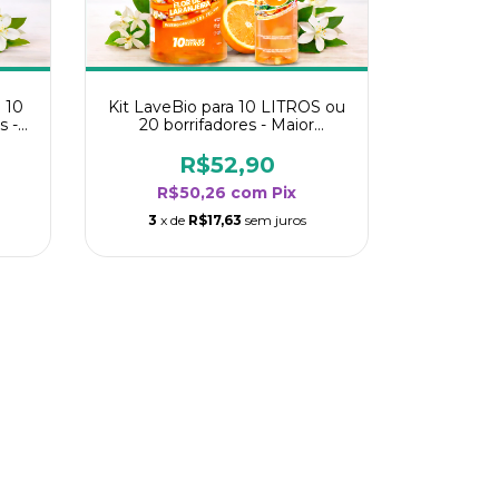
 10
Kit LaveBio para 10 LITROS ou
s -
20 borrifadores - Maior
oria
rendimento da categoria - Flor
de Laranjeira
R$52,90
R$50,26
com
Pix
3
x de
R$17,63
sem juros