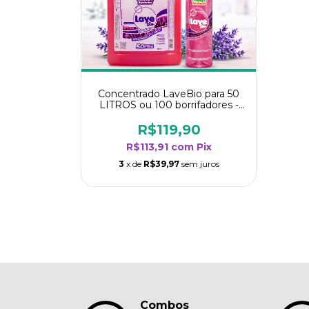
Concentrado LaveBio para 50
LITROS ou 100 borrifadores -
Maior rendimento da categoria
- Lavanda
R$119,90
R$113,91
com
Pix
3
x de
R$39,97
sem juros
Combos