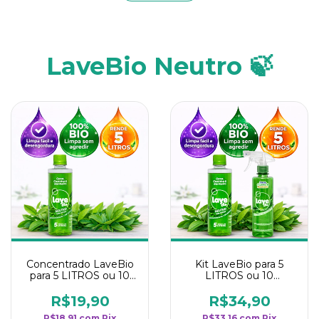
LaveBio Neutro 🍃
Concentrado LaveBio
Kit LaveBio para 5
para 5 LITROS ou 10
LITROS ou 10
borrifadores - Maior
borrifadores - Maior
rendimento da
rendimento da
R$19,90
R$34,90
categoria - Neutro
categoria - Neutro
R$18,91
com
Pix
R$33,16
com
Pix