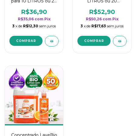
para 10 LITROS ou 20
LITROS ou 20
borrifadores - Maior
borrifadores - Maior
rendimento da
rendimento da
R$36,90
R$52,90
categoria - Flor de
categoria - Flor de
R$35,06
com
Pix
R$50,26
com
Pix
Laranjeira
Laranjeira
3
x de
R$12,30
sem juros
3
x de
R$17,63
sem juros
Concentrado LaveBio