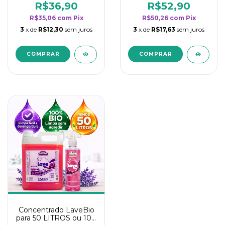
rendimento da
rendimento da
R$36,90
R$52,90
categoria - Lavanda
categoria - Lavanda
R$35,06
com
Pix
R$50,26
com
Pix
3
x de
R$12,30
sem juros
3
x de
R$17,63
sem juros
Concentrado LaveBio
para 50 LITROS ou 100