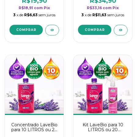
R$19,90
R$34,90
categoria - Lavanda
categoria - Lavanda
R$18,91
com
Pix
R$33,16
com
Pix
3
x de
R$6,63
sem juros
3
x de
R$11,63
sem juros
Concentrado LaveBio
Kit LaveBio para 10
para 10 LITROS ou 20
LITROS ou 20
borrifadores - Maior
borrifadores - Maior