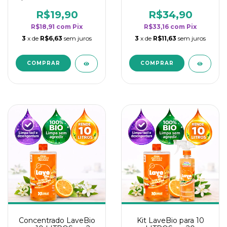
borrifadores - Maior
borrifadores - Maior
rendimento da
rendimento da
R$19,90
R$34,90
categoria - Flor de
categoria - Flor de
R$18,91
com
Pix
R$33,16
com
Pix
Laranjeira
Laranjeira
3
x de
R$6,63
sem juros
3
x de
R$11,63
sem juros
Concentrado LaveBio
Kit LaveBio para 10