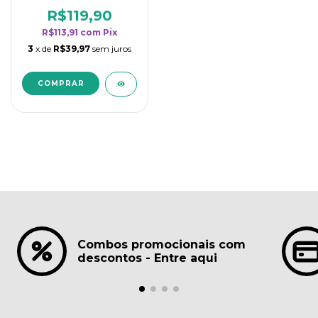
borrifadores - Maior
rendimento da
R$119,90
categoria - Lavanda
R$113,91
com
Pix
3
x de
R$39,97
sem juros
Combos promocionais com
descontos - Entre aqui