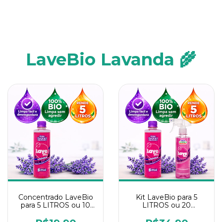
LaveBio Lavanda 🌾
Concentrado LaveBio
Kit LaveBio para 5
para 5 LITROS ou 10
LITROS ou 20
borrifadores - Maior
borrifadores - Maior
rendimento da
rendimento da