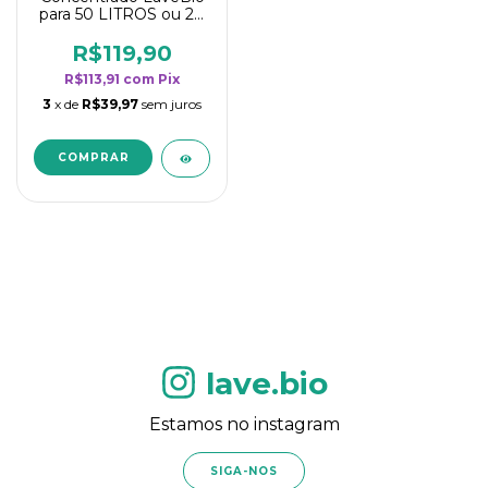
para 50 LITROS ou 20
borrifadores - Maior
rendimento da
R$119,90
categoria - Flor de
R$113,91
com
Pix
Laranjeira
3
x de
R$39,97
sem juros
lave.bio
Estamos no instagram
SIGA-NOS