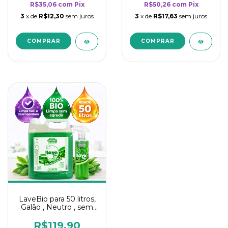
R$35,06
com
Pix
R$50,26
com
Pix
3
x de
R$12,30
sem juros
3
x de
R$17,63
sem juros
LaveBio para 50 litros,
Galão , Neutro , sem
cheiro - 5L
R$119,90