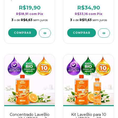
borrifadores - Maior
borrifadores - Maior
rendimento da
rendimento da
R$19,90
R$34,90
categoria - Flor de
categoria - Flor de
R$18,91
com
Pix
R$33,16
com
Pix
Laranjeira
Laranjeira
3
x de
R$6,63
sem juros
3
x de
R$11,63
sem juros
Concentrado LaveBio
Kit LaveBio para 10