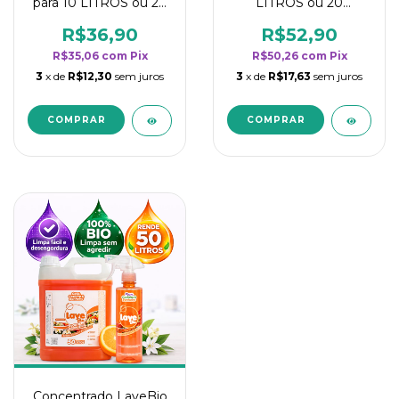
para 10 LITROS ou 20
LITROS ou 20
borrifadores - Maior
borrifadores - Maior
rendimento da
rendimento da
R$36,90
R$52,90
categoria - Flor de
categoria - Flor de
R$35,06
com
Pix
R$50,26
com
Pix
Laranjeira
Laranjeira
3
x de
R$12,30
sem juros
3
x de
R$17,63
sem juros
Concentrado LaveBio