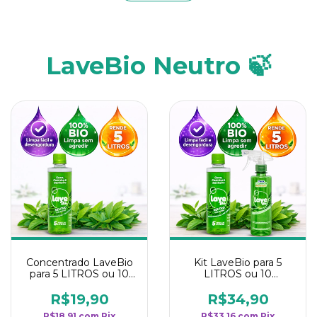
LaveBio Neutro 🍃
Concentrado LaveBio
Kit LaveBio para 5
para 5 LITROS ou 10
LITROS ou 10
borrifadores - Maior
borrifadores - Maior
rendimento da
rendimento da
R$19,90
R$34,90
categoria - Neutro
categoria - Neutro
R$18,91
com
Pix
R$33,16
com
Pix