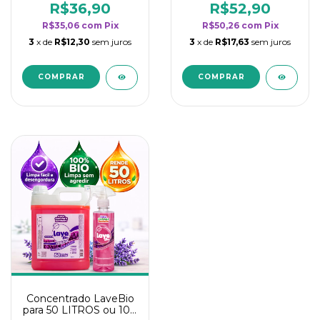
rendimento da
rendimento da
R$36,90
R$52,90
categoria - Lavanda
categoria - Lavanda
R$35,06
com
Pix
R$50,26
com
Pix
3
x de
R$12,30
sem juros
3
x de
R$17,63
sem juros
Concentrado LaveBio
para 50 LITROS ou 100