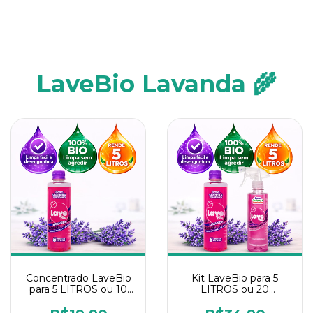
LaveBio Lavanda 🌾
Concentrado LaveBio
Kit LaveBio para 5
para 5 LITROS ou 10
LITROS ou 20
borrifadores - Maior
borrifadores - Maior
rendimento da
rendimento da