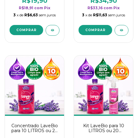
R$19,90
R$34,90
categoria - Lavanda
categoria - Lavanda
R$18,91
com
Pix
R$33,16
com
Pix
3
x de
R$6,63
sem juros
3
x de
R$11,63
sem juros
Concentrado LaveBio
Kit LaveBio para 10
para 10 LITROS ou 20
LITROS ou 20
borrifadores - Maior
borrifadores - Maior