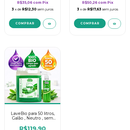
R$35,06
com
Pix
R$50,26
com
Pix
3
x de
R$12,30
sem juros
3
x de
R$17,63
sem juros
LaveBio para 50 litros,
Galão , Neutro , sem
cheiro - 5L
R$119,90