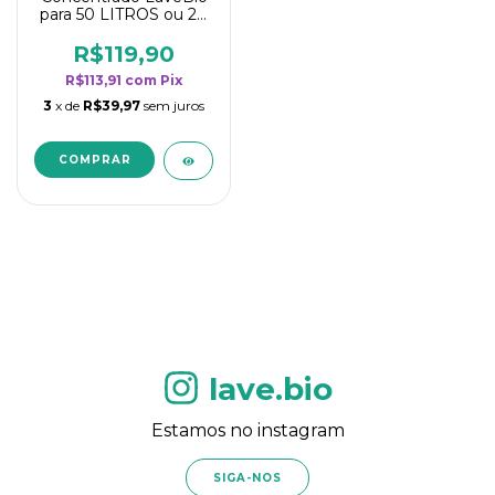
para 50 LITROS ou 20
borrifadores - Maior
rendimento da
R$119,90
categoria - Flor de
R$113,91
com
Pix
Laranjeira
3
x de
R$39,97
sem juros
lave.bio
Estamos no instagram
SIGA-NOS