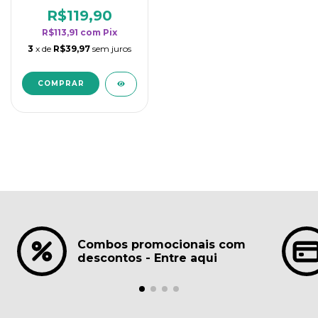
borrifadores - Maior
rendimento da
R$119,90
categoria - Lavanda
R$113,91
com
Pix
3
x de
R$39,97
sem juros
Combos promocionais com
descontos - Entre aqui