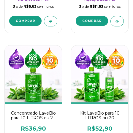
3
x de
R$6,63
sem juros
3
x de
R$11,63
sem juros
Concentrado LaveBio
Kit LaveBio para 10
para 10 LITROS ou 20
LITROS ou 20
borrifadores - Maior
borrifadores - Maior
rendimento da
rendimento da
R$36,90
R$52,90
categoria - Neutro
categoria - Neutro