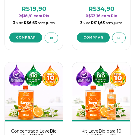
borrifadores - Maior
borrifadores - Maior
rendimento da
rendimento da
R$19,90
R$34,90
categoria - Flor de
categoria - Flor de
R$18,91
com
Pix
R$33,16
com
Pix
Laranjeira
Laranjeira
3
x de
R$6,63
sem juros
3
x de
R$11,63
sem juros
Concentrado LaveBio
Kit LaveBio para 10