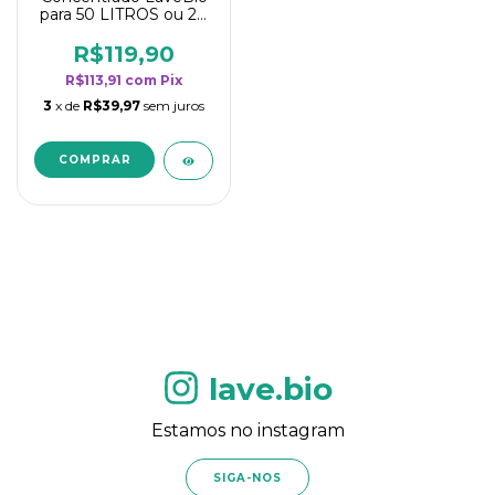
para 50 LITROS ou 20
borrifadores - Maior
rendimento da
R$119,90
categoria - Flor de
R$113,91
com
Pix
Laranjeira
3
x de
R$39,97
sem juros
lave.bio
Estamos no instagram
SIGA-NOS