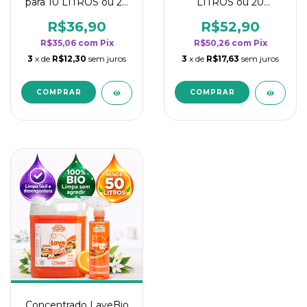
para 10 LITROS ou 20
LITROS ou 20
borrifadores - Maior
borrifadores - Maior
rendimento da
rendimento da
R$36,90
R$52,90
categoria - Flor de
categoria - Flor de
R$35,06
com
Pix
R$50,26
com
Pix
Laranjeira
Laranjeira
3
x de
R$12,30
sem juros
3
x de
R$17,63
sem juros
Concentrado LaveBio