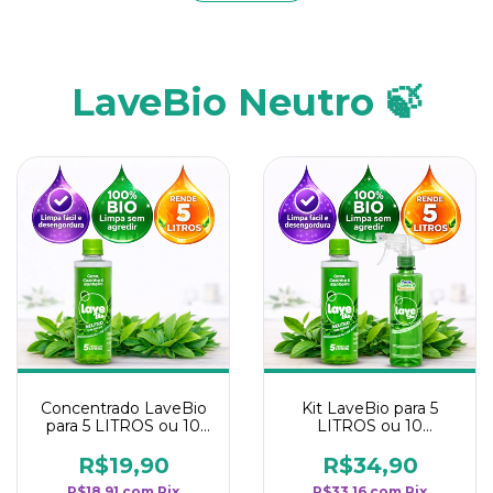
LaveBio Neutro 🍃
Concentrado LaveBio
Kit LaveBio para 5
para 5 LITROS ou 10
LITROS ou 10
borrifadores - Maior
borrifadores - Maior
rendimento da
rendimento da
R$19,90
R$34,90
categoria - Neutro
categoria - Neutro
R$18,91
com
Pix
R$33,16
com
Pix