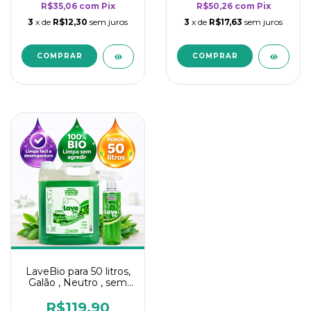
R$35,06
com
Pix
R$50,26
com
Pix
3
x de
R$12,30
sem juros
3
x de
R$17,63
sem juros
LaveBio para 50 litros,
Galão , Neutro , sem
cheiro - 5L
R$119,90