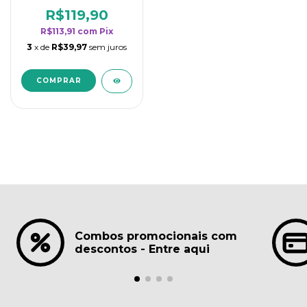
borrifadores - Maior
rendimento da
R$119,90
categoria - Lavanda
R$113,91
com
Pix
3
x de
R$39,97
sem juros
Combos promocionais com
descontos - Entre aqui