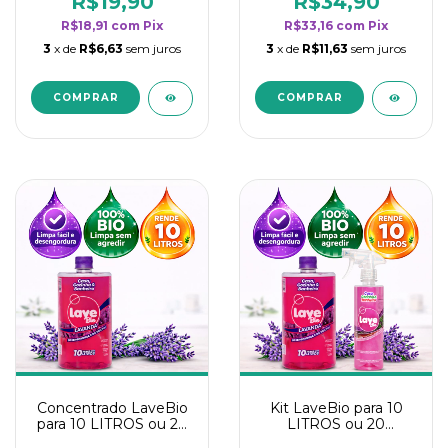
R$19,90
R$34,90
categoria - Lavanda
categoria - Lavanda
R$18,91
com
Pix
R$33,16
com
Pix
3
x de
R$6,63
sem juros
3
x de
R$11,63
sem juros
Concentrado LaveBio
Kit LaveBio para 10
para 10 LITROS ou 20
LITROS ou 20
borrifadores - Maior
borrifadores - Maior