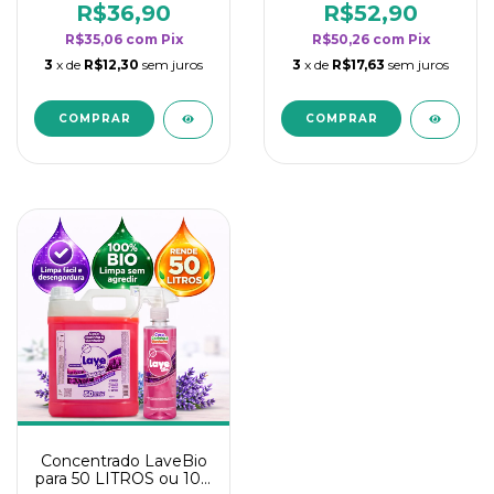
rendimento da
rendimento da
R$36,90
R$52,90
categoria - Lavanda
categoria - Lavanda
R$35,06
com
Pix
R$50,26
com
Pix
3
x de
R$12,30
sem juros
3
x de
R$17,63
sem juros
Concentrado LaveBio
para 50 LITROS ou 100