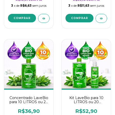
3
x de
R$6,63
sem juros
3
x de
R$11,63
sem juros
Concentrado LaveBio
Kit LaveBio para 10
para 10 LITROS ou 20
LITROS ou 20
borrifadores - Maior
borrifadores - Maior
rendimento da
rendimento da
R$36,90
R$52,90
categoria - Neutro
categoria - Neutro