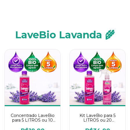
LaveBio Lavanda 🌾
Concentrado LaveBio
Kit LaveBio para 5
para 5 LITROS ou 10
LITROS ou 20
borrifadores - Maior
borrifadores - Maior
rendimento da
rendimento da