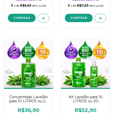
3
x de
R$6,63
sem juros
3
x de
R$11,63
sem juros
Concentrado LaveBio
Kit LaveBio para 10
para 10 LITROS ou 20
LITROS ou 20
borrifadores - Maior
borrifadores - Maior
rendimento da
rendimento da
R$36,90
R$52,90
categoria - Neutro
categoria - Neutro