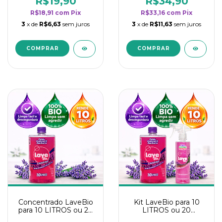
R$19,90
R$34,90
categoria - Lavanda
categoria - Lavanda
R$18,91
com
Pix
R$33,16
com
Pix
3
x de
R$6,63
sem juros
3
x de
R$11,63
sem juros
Concentrado LaveBio
Kit LaveBio para 10
para 10 LITROS ou 20
LITROS ou 20
borrifadores - Maior
borrifadores - Maior