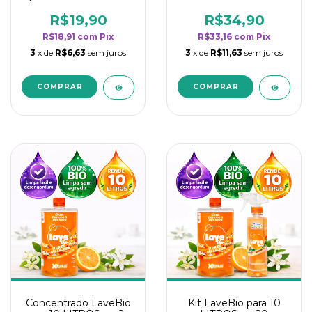
borrifadores - Maior
borrifadores - Maior
rendimento da
rendimento da
R$19,90
R$34,90
categoria - Flor de
categoria - Flor de
R$18,91
com
Pix
R$33,16
com
Pix
Laranjeira
Laranjeira
3
x de
R$6,63
sem juros
3
x de
R$11,63
sem juros
Concentrado LaveBio
Kit LaveBio para 10