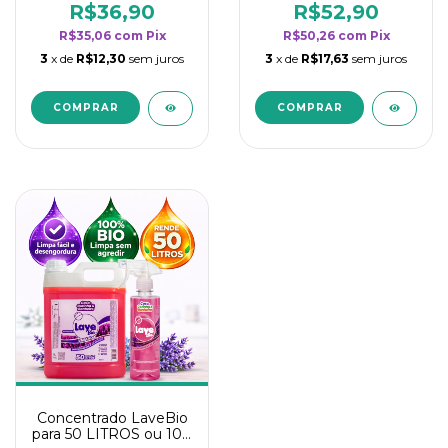
rendimento da
rendimento da
R$36,90
R$52,90
categoria - Lavanda
categoria - Lavanda
R$35,06
com
Pix
R$50,26
com
Pix
3
x de
R$12,30
sem juros
3
x de
R$17,63
sem juros
Concentrado LaveBio
para 50 LITROS ou 100