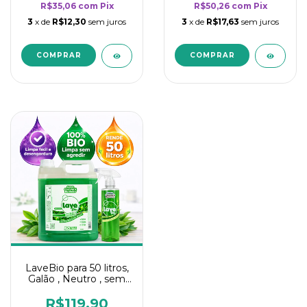
R$35,06
com
Pix
R$50,26
com
Pix
3
x de
R$12,30
sem juros
3
x de
R$17,63
sem juros
LaveBio para 50 litros,
Galão , Neutro , sem
cheiro - 5L
R$119,90