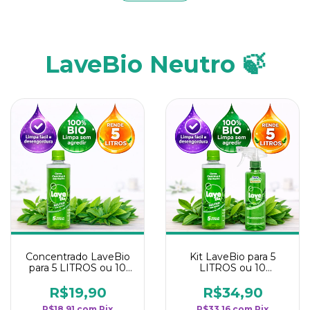
LaveBio Neutro 🍃
Concentrado LaveBio
Kit LaveBio para 5
para 5 LITROS ou 10
LITROS ou 10
borrifadores - Maior
borrifadores - Maior
rendimento da
rendimento da
R$19,90
R$34,90
categoria - Neutro
categoria - Neutro
R$18,91
com
Pix
R$33,16
com
Pix