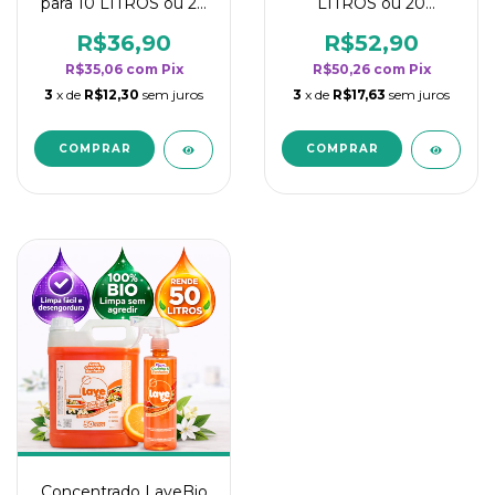
para 10 LITROS ou 20
LITROS ou 20
borrifadores - Maior
borrifadores - Maior
rendimento da
rendimento da
R$36,90
R$52,90
categoria - Flor de
categoria - Flor de
R$35,06
com
Pix
R$50,26
com
Pix
Laranjeira
Laranjeira
3
x de
R$12,30
sem juros
3
x de
R$17,63
sem juros
Concentrado LaveBio