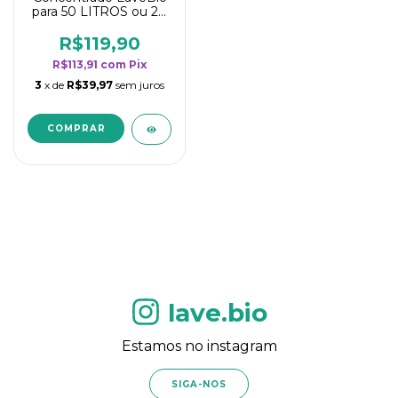
para 50 LITROS ou 20
borrifadores - Maior
rendimento da
R$119,90
categoria - Flor de
R$113,91
com
Pix
Laranjeira
3
x de
R$39,97
sem juros
lave.bio
Estamos no instagram
SIGA-NOS