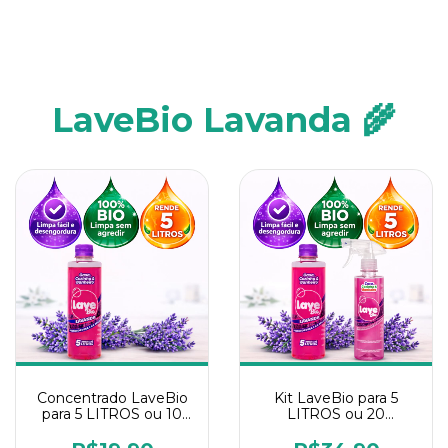
LaveBio Lavanda 🌾
Concentrado LaveBio
Kit LaveBio para 5
para 5 LITROS ou 10
LITROS ou 20
borrifadores - Maior
borrifadores - Maior
rendimento da
rendimento da