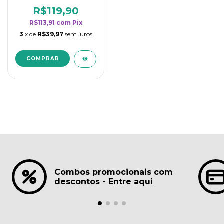
borrifadores - Maior
rendimento da
R$119,90
categoria - Lavanda
R$113,91
com
Pix
3
x de
R$39,97
sem juros
Combos promocionais com
descontos - Entre aqui