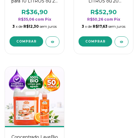
para 10 LITROS ou 20
LITROS ou 20
borrifadores - Maior
borrifadores - Maior
rendimento da
rendimento da
R$36,90
R$52,90
categoria - Flor de
categoria - Flor de
R$35,06
com
Pix
R$50,26
com
Pix
Laranjeira
Laranjeira
3
x de
R$12,30
sem juros
3
x de
R$17,63
sem juros
Concentrado LaveBio