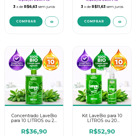
3
x de
R$6,63
sem juros
3
x de
R$11,63
sem juros
Concentrado LaveBio
Kit LaveBio para 10
para 10 LITROS ou 20
LITROS ou 20
borrifadores - Maior
borrifadores - Maior
rendimento da
rendimento da
R$36,90
R$52,90
categoria - Neutro
categoria - Neutro