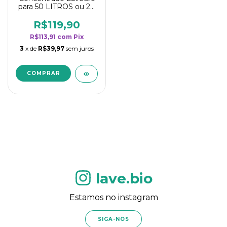
para 50 LITROS ou 20
borrifadores - Maior
rendimento da
R$119,90
categoria - Flor de
R$113,91
com
Pix
Laranjeira
3
x de
R$39,97
sem juros
lave.bio
Estamos no instagram
SIGA-NOS