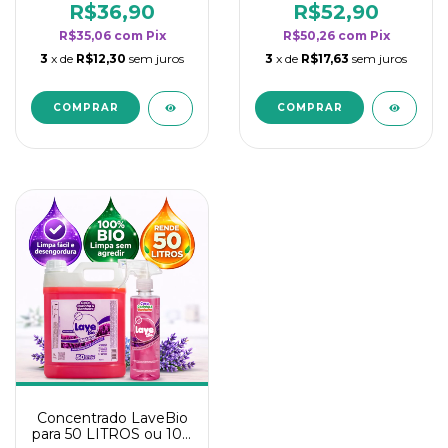
rendimento da
rendimento da
R$36,90
R$52,90
categoria - Lavanda
categoria - Lavanda
R$35,06
com
Pix
R$50,26
com
Pix
3
x de
R$12,30
sem juros
3
x de
R$17,63
sem juros
Concentrado LaveBio
para 50 LITROS ou 100