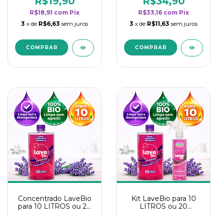
R$19,90
R$34,90
categoria - Lavanda
categoria - Lavanda
R$18,91
com
Pix
R$33,16
com
Pix
3
x de
R$6,63
sem juros
3
x de
R$11,63
sem juros
Concentrado LaveBio
Kit LaveBio para 10
para 10 LITROS ou 20
LITROS ou 20
borrifadores - Maior
borrifadores - Maior