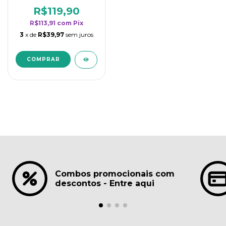
borrifadores - Maior
rendimento da
R$119,90
categoria - Lavanda
R$113,91
com
Pix
3
x de
R$39,97
sem juros
Combos promocionais com
descontos - Entre aqui