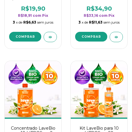
borrifadores - Maior
borrifadores - Maior
rendimento da
rendimento da
R$19,90
R$34,90
categoria - Flor de
categoria - Flor de
R$18,91
com
Pix
R$33,16
com
Pix
Laranjeira
Laranjeira
3
x de
R$6,63
sem juros
3
x de
R$11,63
sem juros
Concentrado LaveBio
Kit LaveBio para 10