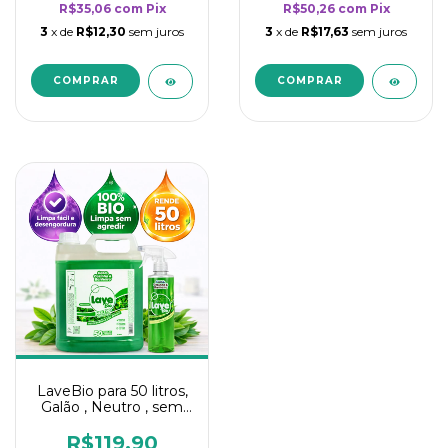
R$35,06
com
Pix
R$50,26
com
Pix
3
x de
R$12,30
sem juros
3
x de
R$17,63
sem juros
LaveBio para 50 litros,
Galão , Neutro , sem
cheiro - 5L
R$119,90