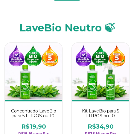
LaveBio Neutro 🍃
Concentrado LaveBio
Kit LaveBio para 5
para 5 LITROS ou 10
LITROS ou 10
borrifadores - Maior
borrifadores - Maior
rendimento da
rendimento da
R$19,90
R$34,90
categoria - Neutro
categoria - Neutro
R$18,91
com
Pix
R$33,16
com
Pix