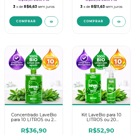
3
x de
R$6,63
sem juros
3
x de
R$11,63
sem juros
Concentrado LaveBio
Kit LaveBio para 10
para 10 LITROS ou 20
LITROS ou 20
borrifadores - Maior
borrifadores - Maior
rendimento da
rendimento da
R$36,90
R$52,90
categoria - Neutro
categoria - Neutro