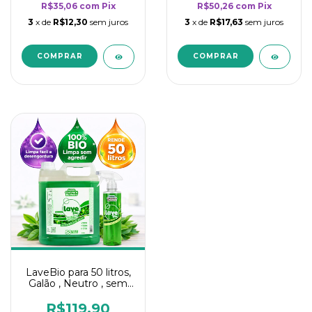
R$35,06
com
Pix
R$50,26
com
Pix
3
x de
R$12,30
sem juros
3
x de
R$17,63
sem juros
LaveBio para 50 litros,
Galão , Neutro , sem
cheiro - 5L
R$119,90