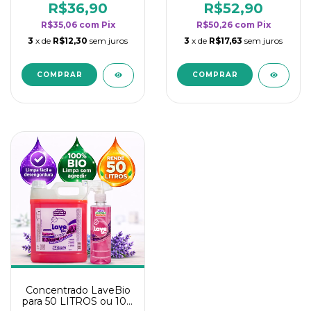
rendimento da
rendimento da
R$36,90
R$52,90
categoria - Lavanda
categoria - Lavanda
R$35,06
com
Pix
R$50,26
com
Pix
3
x de
R$12,30
sem juros
3
x de
R$17,63
sem juros
Concentrado LaveBio
para 50 LITROS ou 100