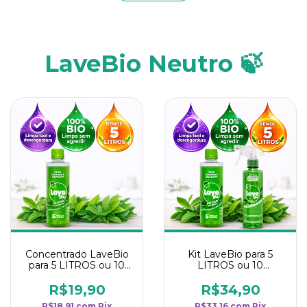
LaveBio Neutro 🍃
Concentrado LaveBio
Kit LaveBio para 5
para 5 LITROS ou 10
LITROS ou 10
borrifadores - Maior
borrifadores - Maior
rendimento da
rendimento da
R$19,90
R$34,90
categoria - Neutro
categoria - Neutro
R$18,91
com
Pix
R$33,16
com
Pix