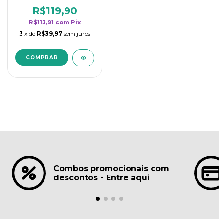
borrifadores - Maior
rendimento da
R$119,90
categoria - Lavanda
R$113,91
com
Pix
3
x de
R$39,97
sem juros
Combos promocionais com
descontos - Entre aqui