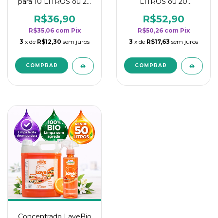
para 10 LITROS ou 20
LITROS ou 20
borrifadores - Maior
borrifadores - Maior
rendimento da
rendimento da
R$36,90
R$52,90
categoria - Flor de
categoria - Flor de
R$35,06
com
Pix
R$50,26
com
Pix
Laranjeira
Laranjeira
3
x de
R$12,30
sem juros
3
x de
R$17,63
sem juros
Concentrado LaveBio