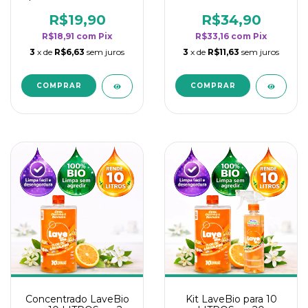
borrifadores - Maior
borrifadores - Maior
rendimento da
rendimento da
R$19,90
R$34,90
categoria - Flor de
categoria - Flor de
R$18,91
com
Pix
R$33,16
com
Pix
Laranjeira
Laranjeira
3
x de
R$6,63
sem juros
3
x de
R$11,63
sem juros
Concentrado LaveBio
Kit LaveBio para 10