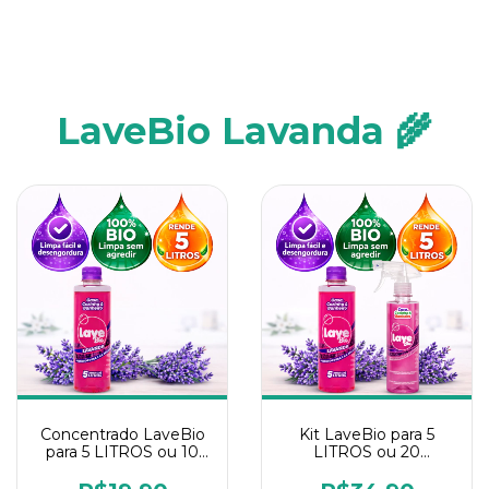
LaveBio Lavanda 🌾
Concentrado LaveBio
Kit LaveBio para 5
para 5 LITROS ou 10
LITROS ou 20
borrifadores - Maior
borrifadores - Maior
rendimento da
rendimento da