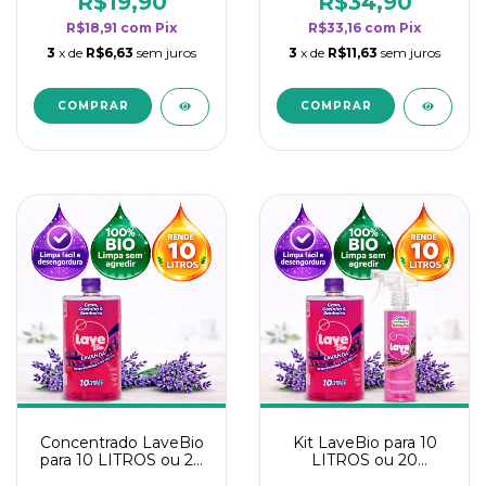
R$19,90
R$34,90
categoria - Lavanda
categoria - Lavanda
R$18,91
com
Pix
R$33,16
com
Pix
3
x de
R$6,63
sem juros
3
x de
R$11,63
sem juros
Concentrado LaveBio
Kit LaveBio para 10
para 10 LITROS ou 20
LITROS ou 20
borrifadores - Maior
borrifadores - Maior