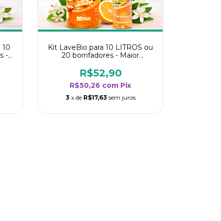
 10
Kit LaveBio para 10 LITROS ou
s -
20 borrifadores - Maior
oria
rendimento da categoria - Flor
de Laranjeira
R$52,90
R$50,26
com
Pix
3
x de
R$17,63
sem juros