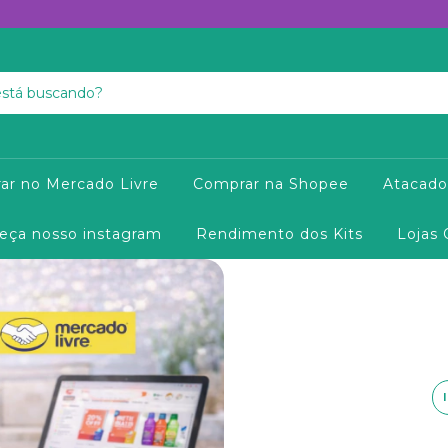
ar no Mercado Livre
Comprar na Shopee
Atacado
eça nosso instagram
Rendimento dos Kits
Lojas 