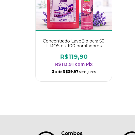
Concentrado LaveBio para 50
LITROS ou 100 borrifadores -
Maior rendimento da categoria
- Lavanda
R$119,90
R$113,91
com
Pix
3
x de
R$39,97
sem juros
Combos