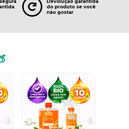
segura
Devolução garantida
antida
do produto se você
não gostar
🍑