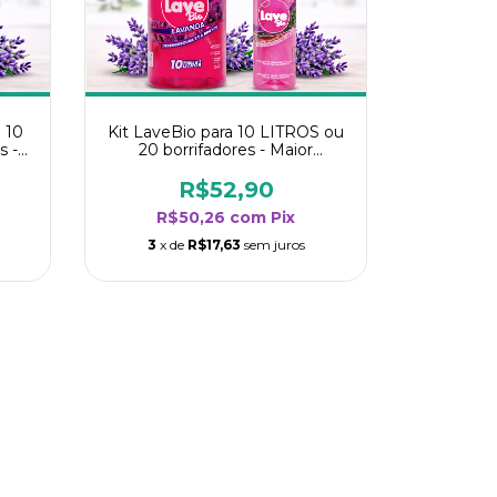
 10
Kit LaveBio para 10 LITROS ou
s -
20 borrifadores - Maior
oria
rendimento da categoria -
Lavanda
R$52,90
R$50,26
com
Pix
3
x de
R$17,63
sem juros