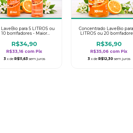
t LaveBio para 5 LITROS ou
Concentrado LaveBio para
10 borrifadores - Maior
LITROS ou 20 borrifadore
dimento da categoria - Flor
Maior rendimento da categ
de Laranjeira
- Flor de Laranjeira
R$34,90
R$36,90
R$33,16
com
Pix
R$35,06
com
Pix
3
x de
R$11,63
sem juros
3
x de
R$12,30
sem juros