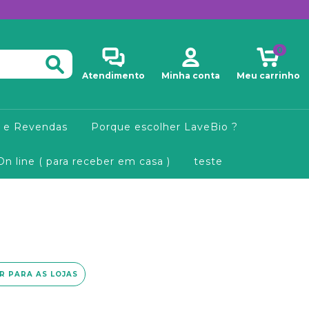
0
Atendimento
Minha conta
Meu carrinho
 e Revendas
Porque escolher LaveBio ?
On line ( para receber em casa )
teste
IR PARA AS LOJAS