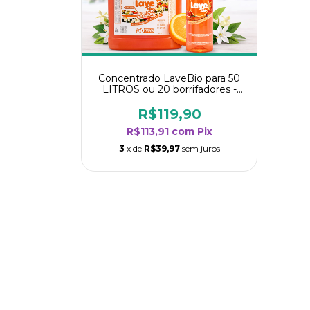
Concentrado LaveBio para 50
LITROS ou 20 borrifadores -
Maior rendimento da categoria
- Flor de Laranjeira
R$119,90
R$113,91
com
Pix
3
x de
R$39,97
sem juros