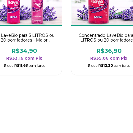
t LaveBio para 5 LITROS ou
Concentrado LaveBio para
20 borrifadores - Maior
LITROS ou 20 borrifadore
endimento da categoria -
Maior rendimento da categ
Lavanda
- Lavanda
R$34,90
R$36,90
R$33,16
com
Pix
R$35,06
com
Pix
3
x de
R$11,63
sem juros
3
x de
R$12,30
sem juros