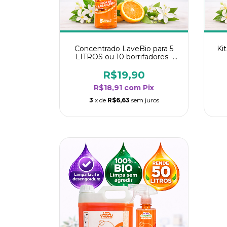
Concentrado LaveBio para 5
Ki
LITROS ou 10 borrifadores -
Maior rendimento da categoria
ren
- Flor de Laranjeira
R$19,90
R$18,91
com
Pix
3
x de
R$6,63
sem juros