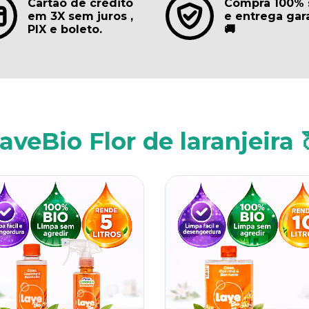
Cartão de crédito
Compra 100% 
em 3X sem juros ,
e entrega gar
PIX e boleto.
🚚
aveBio Flor de laranjeira 