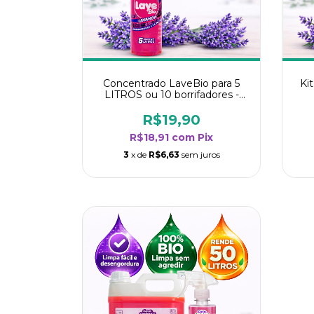
Concentrado LaveBio para 5
Ki
LITROS ou 10 borrifadores -
Maior rendimento da categoria
r
- Lavanda
R$19,90
R$18,91
com
Pix
3
x de
R$6,63
sem juros