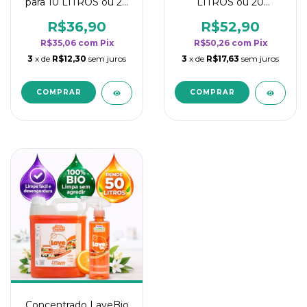
para 10 LITROS ou 20
LITROS ou 20
borrifadores - Maior
borrifadores - Maior
rendimento da
rendimento da
R$36,90
R$52,90
categoria - Flor de
categoria - Flor de
R$35,06
com
Pix
R$50,26
com
Pix
Laranjeira
Laranjeira
3
x de
R$12,30
sem juros
3
x de
R$17,63
sem juros
Concentrado LaveBio