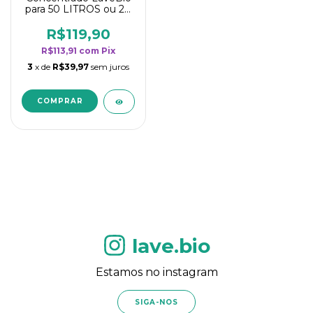
para 50 LITROS ou 20
borrifadores - Maior
rendimento da
R$119,90
categoria - Flor de
R$113,91
com
Pix
Laranjeira
3
x de
R$39,97
sem juros
lave.bio
Estamos no instagram
SIGA-NOS