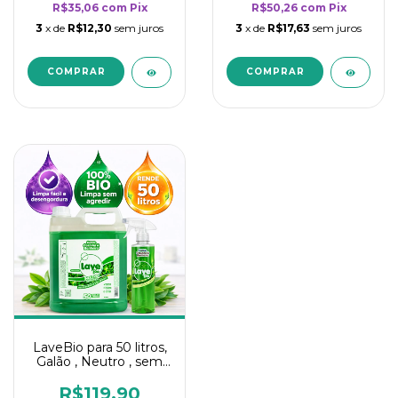
R$35,06
com
Pix
R$50,26
com
Pix
3
x de
R$12,30
sem juros
3
x de
R$17,63
sem juros
LaveBio para 50 litros,
Galão , Neutro , sem
cheiro - 5L
R$119,90