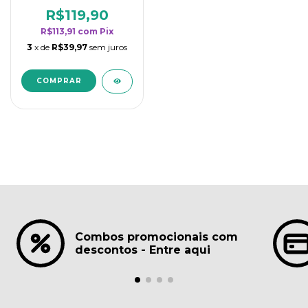
borrifadores - Maior
rendimento da
R$119,90
categoria - Lavanda
R$113,91
com
Pix
3
x de
R$39,97
sem juros
Combos promocionais com
descontos - Entre aqui