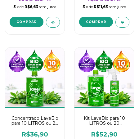
3
x de
R$6,63
sem juros
3
x de
R$11,63
sem juros
Concentrado LaveBio
Kit LaveBio para 10
para 10 LITROS ou 20
LITROS ou 20
borrifadores - Maior
borrifadores - Maior
rendimento da
rendimento da
R$36,90
R$52,90
categoria - Neutro
categoria - Neutro