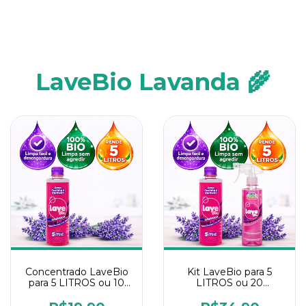
LaveBio Lavanda 🌾
Concentrado LaveBio
Kit LaveBio para 5
para 5 LITROS ou 10
LITROS ou 20
borrifadores - Maior
borrifadores - Maior
rendimento da
rendimento da