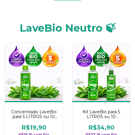
LaveBio Neutro 🍃
Concentrado LaveBio
Kit LaveBio para 5
para 5 LITROS ou 10
LITROS ou 10
borrifadores - Maior
borrifadores - Maior
rendimento da
rendimento da
R$19,90
R$34,90
categoria - Neutro
categoria - Neutro
R$18,91
com
Pix
R$33,16
com
Pix