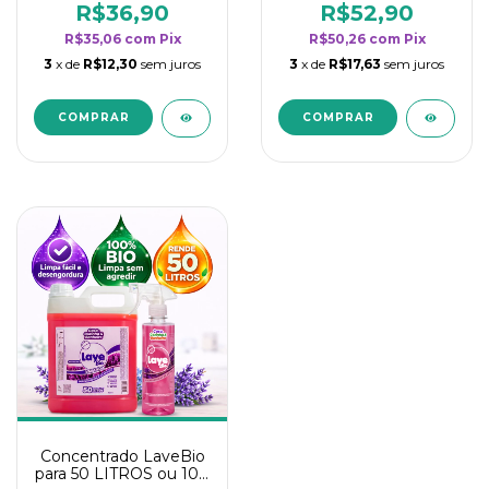
rendimento da
rendimento da
R$36,90
R$52,90
categoria - Lavanda
categoria - Lavanda
R$35,06
com
Pix
R$50,26
com
Pix
3
x de
R$12,30
sem juros
3
x de
R$17,63
sem juros
Concentrado LaveBio
para 50 LITROS ou 100