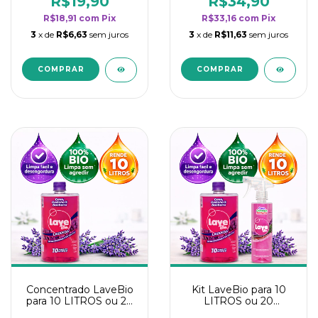
R$19,90
R$34,90
categoria - Lavanda
categoria - Lavanda
R$18,91
com
Pix
R$33,16
com
Pix
3
x de
R$6,63
sem juros
3
x de
R$11,63
sem juros
Concentrado LaveBio
Kit LaveBio para 10
para 10 LITROS ou 20
LITROS ou 20
borrifadores - Maior
borrifadores - Maior