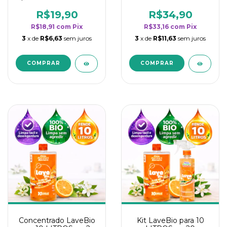
borrifadores - Maior
borrifadores - Maior
rendimento da
rendimento da
R$19,90
R$34,90
categoria - Flor de
categoria - Flor de
R$18,91
com
Pix
R$33,16
com
Pix
Laranjeira
Laranjeira
3
x de
R$6,63
sem juros
3
x de
R$11,63
sem juros
Concentrado LaveBio
Kit LaveBio para 10