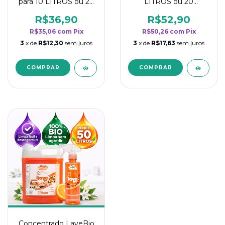
para 10 LITROS ou 20
LITROS ou 20
borrifadores - Maior
borrifadores - Maior
rendimento da
rendimento da
R$36,90
R$52,90
categoria - Flor de
categoria - Flor de
R$35,06
com
Pix
R$50,26
com
Pix
Laranjeira
Laranjeira
3
x de
R$12,30
sem juros
3
x de
R$17,63
sem juros
Concentrado LaveBio