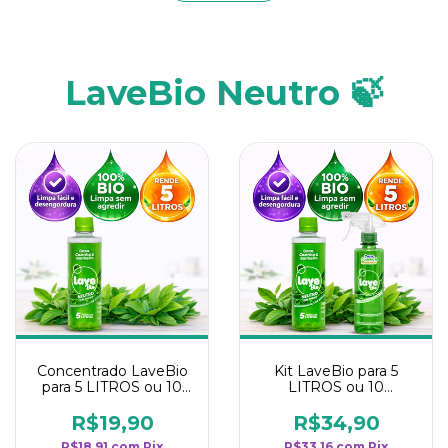
LaveBio Neutro 🍃
Concentrado LaveBio
Kit LaveBio para 5
para 5 LITROS ou 10
LITROS ou 10
borrifadores - Maior
borrifadores - Maior
rendimento da
rendimento da
R$19,90
R$34,90
categoria - Neutro
categoria - Neutro
R$18,91
com
Pix
R$33,16
com
Pix