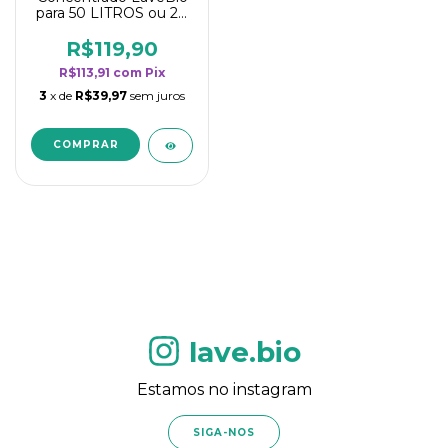
para 50 LITROS ou 20
borrifadores - Maior
rendimento da
R$119,90
categoria - Flor de
R$113,91
com
Pix
Laranjeira
3
x de
R$39,97
sem juros
lave.bio
Estamos no instagram
SIGA-NOS