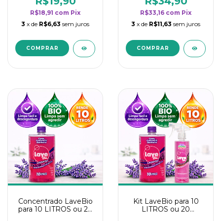
R$19,90
R$34,90
categoria - Lavanda
categoria - Lavanda
R$18,91
com
Pix
R$33,16
com
Pix
3
x de
R$6,63
sem juros
3
x de
R$11,63
sem juros
Concentrado LaveBio
Kit LaveBio para 10
para 10 LITROS ou 20
LITROS ou 20
borrifadores - Maior
borrifadores - Maior