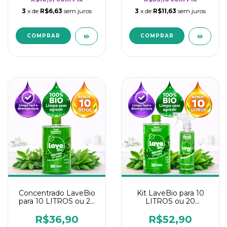
3
x de
R$6,63
sem juros
3
x de
R$11,63
sem juros
Concentrado LaveBio
Kit LaveBio para 10
para 10 LITROS ou 20
LITROS ou 20
borrifadores - Maior
borrifadores - Maior
rendimento da
rendimento da
R$36,90
R$52,90
categoria - Neutro
categoria - Neutro