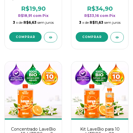
borrifadores - Maior
borrifadores - Maior
rendimento da
rendimento da
R$19,90
R$34,90
categoria - Flor de
categoria - Flor de
R$18,91
com
Pix
R$33,16
com
Pix
Laranjeira
Laranjeira
3
x de
R$6,63
sem juros
3
x de
R$11,63
sem juros
Concentrado LaveBio
Kit LaveBio para 10