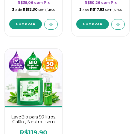
R$35,06
com
Pix
R$50,26
com
Pix
3
x de
R$12,30
sem juros
3
x de
R$17,63
sem juros
LaveBio para 50 litros,
Galão , Neutro , sem
cheiro - 5L
R$119,90