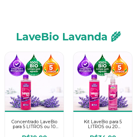
LaveBio Lavanda 🌾
Concentrado LaveBio
Kit LaveBio para 5
para 5 LITROS ou 10
LITROS ou 20
borrifadores - Maior
borrifadores - Maior
rendimento da
rendimento da