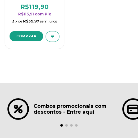
borrifadores - Maior
rendimento da
R$119,90
categoria - Lavanda
R$113,91
com
Pix
3
x de
R$39,97
sem juros
Combos promocionais com
descontos - Entre aqui