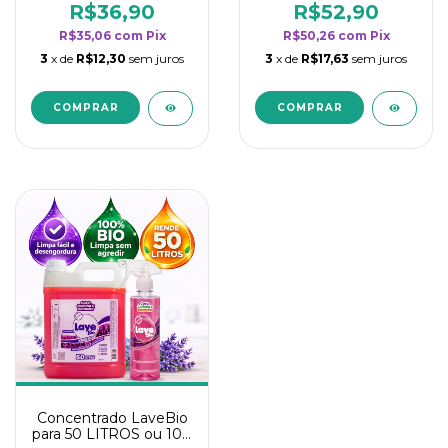
rendimento da
rendimento da
R$36,90
R$52,90
categoria - Lavanda
categoria - Lavanda
R$35,06
com
Pix
R$50,26
com
Pix
3
x de
R$12,30
sem juros
3
x de
R$17,63
sem juros
Concentrado LaveBio
para 50 LITROS ou 100