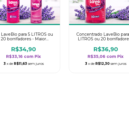
t LaveBio para 5 LITROS ou
Concentrado LaveBio para
20 borrifadores - Maior
LITROS ou 20 borrifadore
endimento da categoria -
Maior rendimento da categ
Lavanda
- Lavanda
R$34,90
R$36,90
R$33,16
com
Pix
R$35,06
com
Pix
3
x de
R$11,63
sem juros
3
x de
R$12,30
sem juros