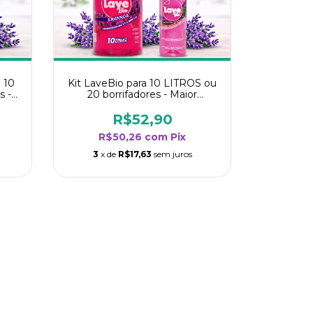
 10
Kit LaveBio para 10 LITROS ou
s -
20 borrifadores - Maior
oria
rendimento da categoria -
Lavanda
R$52,90
R$50,26
com
Pix
3
x de
R$17,63
sem juros