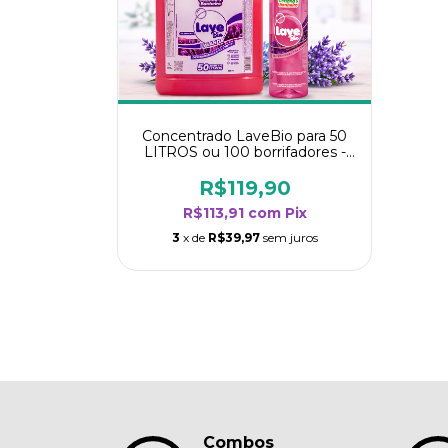
Concentrado LaveBio para 50
LITROS ou 100 borrifadores -
Maior rendimento da categoria
- Lavanda
R$119,90
R$113,91
com
Pix
3
x de
R$39,97
sem juros
Combos