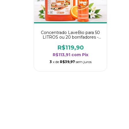
Concentrado LaveBio para 50
LITROS ou 20 borrifadores -
Maior rendimento da categoria
- Flor de Laranjeira
R$119,90
R$113,91
com
Pix
3
x de
R$39,97
sem juros