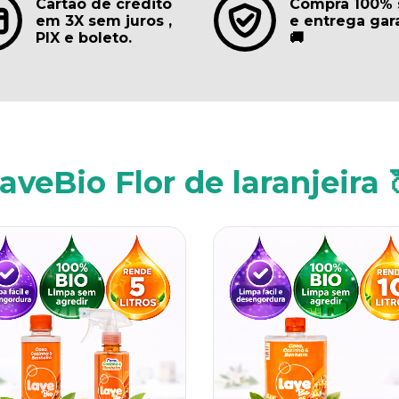
Cartão de crédito
Compra 100% 
em 3X sem juros ,
e entrega gar
PIX e boleto.
🚚
aveBio Flor de laranjeira 