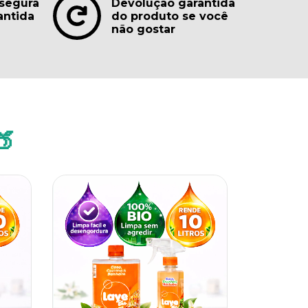
segura
Devolução garantida
antida
do produto se você
não gostar
🍑