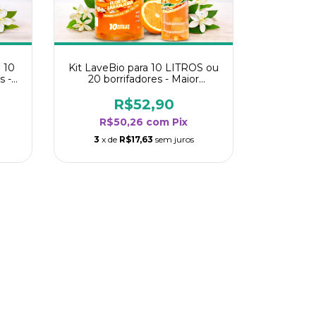
 10
Kit LaveBio para 10 LITROS ou
s -
20 borrifadores - Maior
oria
rendimento da categoria - Flor
de Laranjeira
R$52,90
R$50,26
com
Pix
3
x de
R$17,63
sem juros