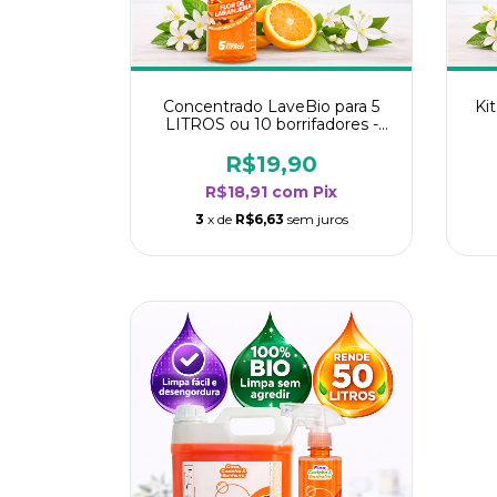
Concentrado LaveBio para 5
Ki
LITROS ou 10 borrifadores -
Maior rendimento da categoria
ren
- Flor de Laranjeira
R$19,90
R$18,91
com
Pix
3
x de
R$6,63
sem juros