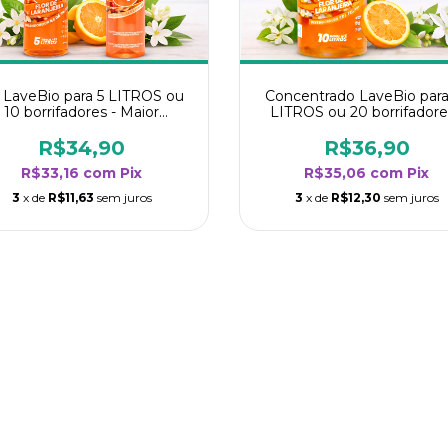
t LaveBio para 5 LITROS ou
Concentrado LaveBio para
10 borrifadores - Maior
LITROS ou 20 borrifadore
dimento da categoria - Flor
Maior rendimento da categ
de Laranjeira
- Flor de Laranjeira
R$34,90
R$36,90
R$33,16
com
Pix
R$35,06
com
Pix
3
x de
R$11,63
sem juros
3
x de
R$12,30
sem juros