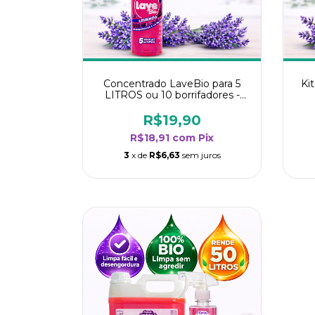
Concentrado LaveBio para 5
Ki
LITROS ou 10 borrifadores -
Maior rendimento da categoria
r
- Lavanda
R$19,90
R$18,91
com
Pix
3
x de
R$6,63
sem juros