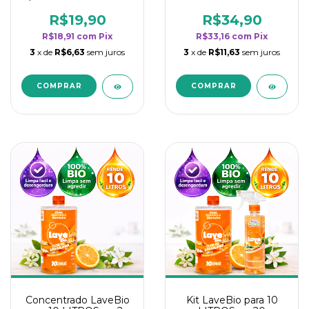
borrifadores - Maior
borrifadores - Maior
rendimento da
rendimento da
R$19,90
R$34,90
categoria - Flor de
categoria - Flor de
R$18,91
com
Pix
R$33,16
com
Pix
Laranjeira
Laranjeira
3
x de
R$6,63
sem juros
3
x de
R$11,63
sem juros
Concentrado LaveBio
Kit LaveBio para 10