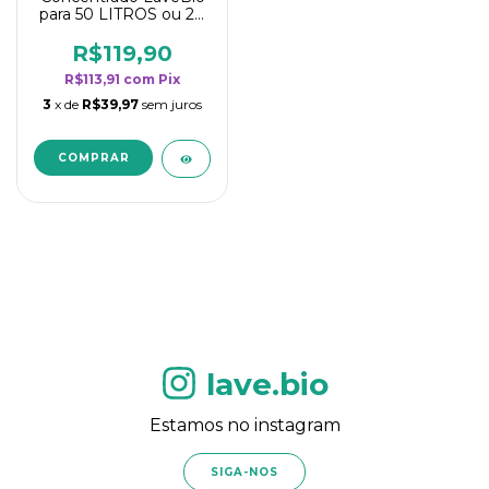
para 50 LITROS ou 20
borrifadores - Maior
rendimento da
R$119,90
categoria - Flor de
R$113,91
com
Pix
Laranjeira
3
x de
R$39,97
sem juros
lave.bio
Estamos no instagram
SIGA-NOS