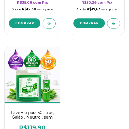
R$35,06
com
Pix
R$50,26
com
Pix
3
x de
R$12,30
sem juros
3
x de
R$17,63
sem juros
LaveBio para 50 litros,
Galão , Neutro , sem
cheiro - 5L
R$119,90