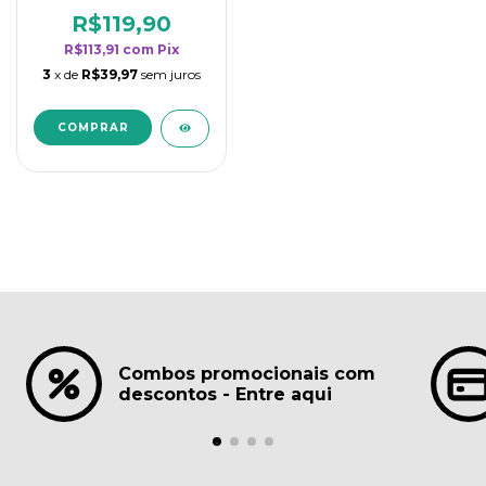
borrifadores - Maior
rendimento da
R$119,90
categoria - Lavanda
R$113,91
com
Pix
3
x de
R$39,97
sem juros
Combos promocionais com
descontos - Entre aqui