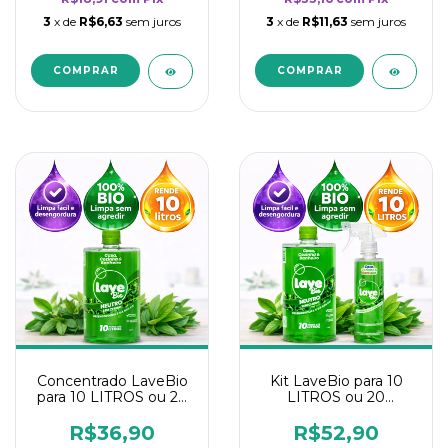
3
x de
R$6,63
sem juros
3
x de
R$11,63
sem juros
Concentrado LaveBio
Kit LaveBio para 10
para 10 LITROS ou 20
LITROS ou 20
borrifadores - Maior
borrifadores - Maior
rendimento da
rendimento da
R$36,90
R$52,90
categoria - Neutro
categoria - Neutro