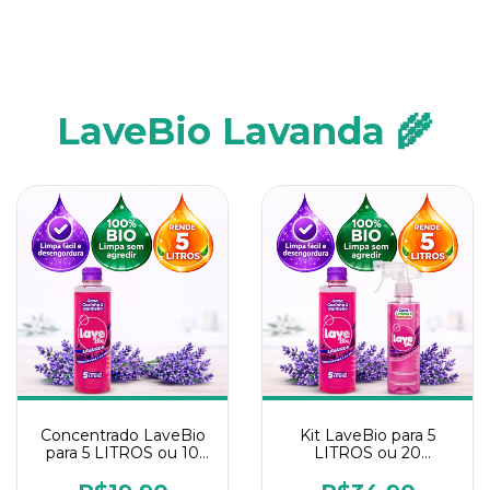
LaveBio Lavanda 🌾
Concentrado LaveBio
Kit LaveBio para 5
para 5 LITROS ou 10
LITROS ou 20
borrifadores - Maior
borrifadores - Maior
rendimento da
rendimento da