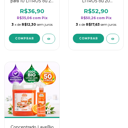
para 10 LITROS ou 20
LITROS ou 20
borrifadores - Maior
borrifadores - Maior
rendimento da
rendimento da
R$36,90
R$52,90
categoria - Flor de
categoria - Flor de
R$35,06
com
Pix
R$50,26
com
Pix
Laranjeira
Laranjeira
3
x de
R$12,30
sem juros
3
x de
R$17,63
sem juros
Concentrado LaveBio