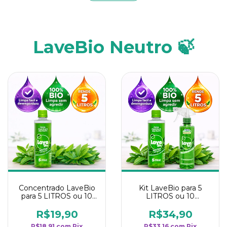
LaveBio Neutro 🍃
Concentrado LaveBio
Kit LaveBio para 5
para 5 LITROS ou 10
LITROS ou 10
borrifadores - Maior
borrifadores - Maior
rendimento da
rendimento da
R$19,90
R$34,90
categoria - Neutro
categoria - Neutro
R$18,91
com
Pix
R$33,16
com
Pix