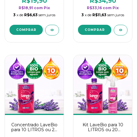
R$19,90
R$34,90
categoria - Lavanda
categoria - Lavanda
R$18,91
com
Pix
R$33,16
com
Pix
3
x de
R$6,63
sem juros
3
x de
R$11,63
sem juros
Concentrado LaveBio
Kit LaveBio para 10
para 10 LITROS ou 20
LITROS ou 20
borrifadores - Maior
borrifadores - Maior