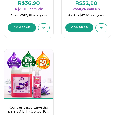
rendimento da
rendimento da
R$36,90
R$52,90
categoria - Lavanda
categoria - Lavanda
R$35,06
com
Pix
R$50,26
com
Pix
3
x de
R$12,30
sem juros
3
x de
R$17,63
sem juros
Concentrado LaveBio
para 50 LITROS ou 100