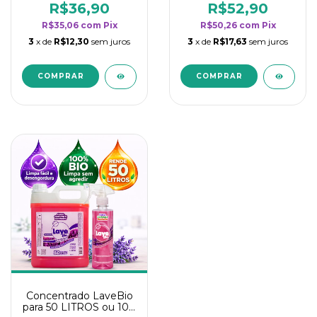
rendimento da
rendimento da
R$36,90
R$52,90
categoria - Lavanda
categoria - Lavanda
R$35,06
com
Pix
R$50,26
com
Pix
3
x de
R$12,30
sem juros
3
x de
R$17,63
sem juros
Concentrado LaveBio
para 50 LITROS ou 100