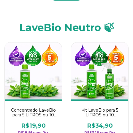
LaveBio Neutro 🍃
Concentrado LaveBio
Kit LaveBio para 5
para 5 LITROS ou 10
LITROS ou 10
borrifadores - Maior
borrifadores - Maior
rendimento da
rendimento da
R$19,90
R$34,90
categoria - Neutro
categoria - Neutro
R$18,91
com
Pix
R$33,16
com
Pix