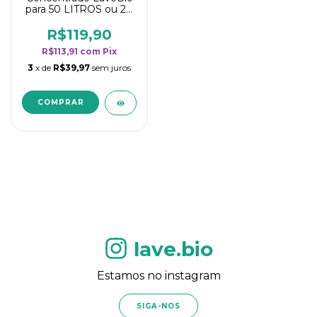
para 50 LITROS ou 20
borrifadores - Maior
rendimento da
R$119,90
categoria - Flor de
R$113,91
com
Pix
Laranjeira
3
x de
R$39,97
sem juros
lave.bio
Estamos no instagram
SIGA-NOS