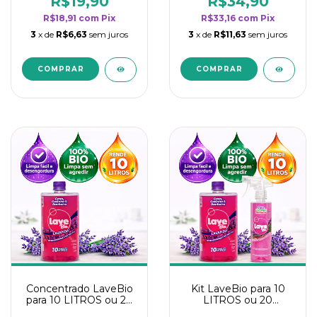
R$19,90
R$34,90
categoria - Lavanda
categoria - Lavanda
R$18,91
com
Pix
R$33,16
com
Pix
3
x de
R$6,63
sem juros
3
x de
R$11,63
sem juros
Concentrado LaveBio
Kit LaveBio para 10
para 10 LITROS ou 20
LITROS ou 20
borrifadores - Maior
borrifadores - Maior