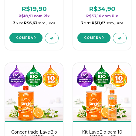
borrifadores - Maior
borrifadores - Maior
rendimento da
rendimento da
R$19,90
R$34,90
categoria - Flor de
categoria - Flor de
R$18,91
com
Pix
R$33,16
com
Pix
Laranjeira
Laranjeira
3
x de
R$6,63
sem juros
3
x de
R$11,63
sem juros
Concentrado LaveBio
Kit LaveBio para 10