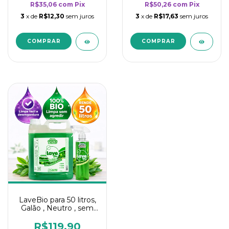
R$35,06
com
Pix
R$50,26
com
Pix
3
x de
R$12,30
sem juros
3
x de
R$17,63
sem juros
LaveBio para 50 litros,
Galão , Neutro , sem
cheiro - 5L
R$119,90