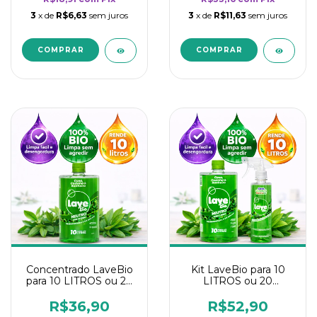
3
x de
R$6,63
sem juros
3
x de
R$11,63
sem juros
Concentrado LaveBio
Kit LaveBio para 10
para 10 LITROS ou 20
LITROS ou 20
borrifadores - Maior
borrifadores - Maior
rendimento da
rendimento da
R$36,90
R$52,90
categoria - Neutro
categoria - Neutro