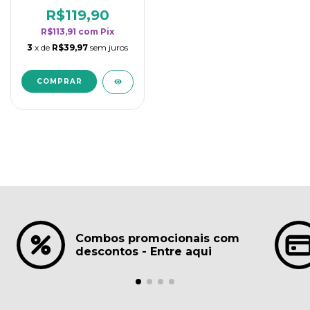
borrifadores - Maior
rendimento da
R$119,90
categoria - Lavanda
R$113,91
com
Pix
3
x de
R$39,97
sem juros
Combos promocionais com
descontos - Entre aqui