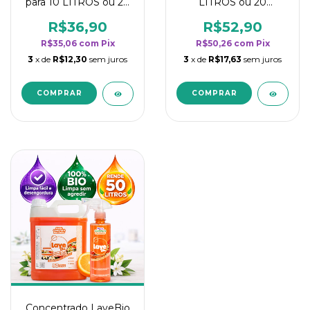
para 10 LITROS ou 20
LITROS ou 20
borrifadores - Maior
borrifadores - Maior
rendimento da
rendimento da
R$36,90
R$52,90
categoria - Flor de
categoria - Flor de
R$35,06
com
Pix
R$50,26
com
Pix
Laranjeira
Laranjeira
3
x de
R$12,30
sem juros
3
x de
R$17,63
sem juros
Concentrado LaveBio