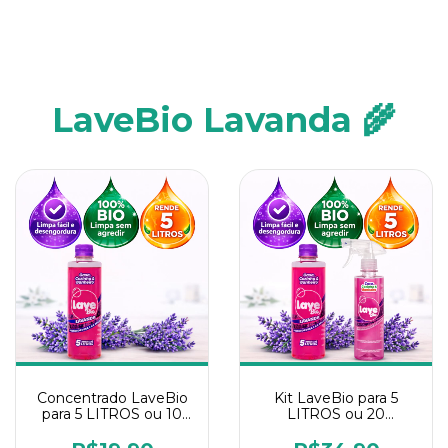
LaveBio Lavanda 🌾
Concentrado LaveBio
Kit LaveBio para 5
para 5 LITROS ou 10
LITROS ou 20
borrifadores - Maior
borrifadores - Maior
rendimento da
rendimento da