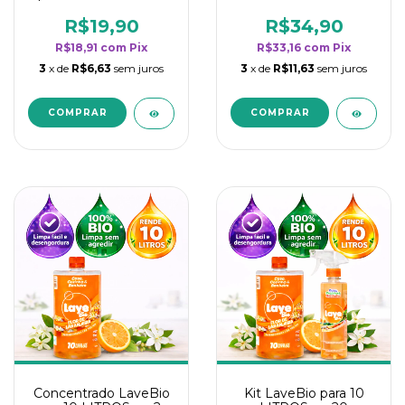
borrifadores - Maior
borrifadores - Maior
rendimento da
rendimento da
R$19,90
R$34,90
categoria - Flor de
categoria - Flor de
R$18,91
com
Pix
R$33,16
com
Pix
Laranjeira
Laranjeira
3
x de
R$6,63
sem juros
3
x de
R$11,63
sem juros
Concentrado LaveBio
Kit LaveBio para 10