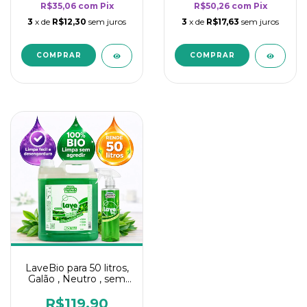
R$35,06
com
Pix
R$50,26
com
Pix
3
x de
R$12,30
sem juros
3
x de
R$17,63
sem juros
LaveBio para 50 litros,
Galão , Neutro , sem
cheiro - 5L
R$119,90