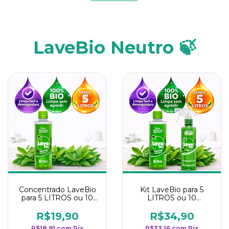
LaveBio Neutro 🍃
Concentrado LaveBio
Kit LaveBio para 5
para 5 LITROS ou 10
LITROS ou 10
borrifadores - Maior
borrifadores - Maior
rendimento da
rendimento da
R$19,90
R$34,90
categoria - Neutro
categoria - Neutro
R$18,91
com
Pix
R$33,16
com
Pix