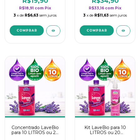
R$19,90
R$34,90
categoria - Lavanda
categoria - Lavanda
R$18,91
com
Pix
R$33,16
com
Pix
3
x de
R$6,63
sem juros
3
x de
R$11,63
sem juros
Concentrado LaveBio
Kit LaveBio para 10
para 10 LITROS ou 20
LITROS ou 20
borrifadores - Maior
borrifadores - Maior