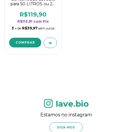
para 50 LITROS ou 20
borrifadores - Maior
rendimento da
R$119,90
categoria - Flor de
R$113,91
com
Pix
Laranjeira
3
x de
R$39,97
sem juros
lave.bio
Estamos no instagram
SIGA-NOS