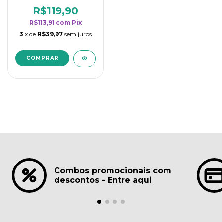
borrifadores - Maior
rendimento da
R$119,90
categoria - Lavanda
R$113,91
com
Pix
3
x de
R$39,97
sem juros
Combos promocionais com
descontos - Entre aqui