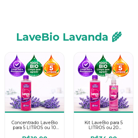
LaveBio Lavanda 🌾
Concentrado LaveBio
Kit LaveBio para 5
para 5 LITROS ou 10
LITROS ou 20
borrifadores - Maior
borrifadores - Maior
rendimento da
rendimento da