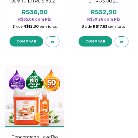
para 10 LITROS ou 20
LITROS ou 20
borrifadores - Maior
borrifadores - Maior
rendimento da
rendimento da
R$36,90
R$52,90
categoria - Flor de
categoria - Flor de
R$35,06
com
Pix
R$50,26
com
Pix
Laranjeira
Laranjeira
3
x de
R$12,30
sem juros
3
x de
R$17,63
sem juros
Concentrado LaveBio