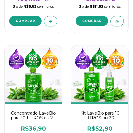
3
x de
R$6,63
sem juros
3
x de
R$11,63
sem juros
Concentrado LaveBio
Kit LaveBio para 10
para 10 LITROS ou 20
LITROS ou 20
borrifadores - Maior
borrifadores - Maior
rendimento da
rendimento da
R$36,90
R$52,90
categoria - Neutro
categoria - Neutro