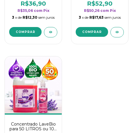
rendimento da
rendimento da
R$36,90
R$52,90
categoria - Lavanda
categoria - Lavanda
R$35,06
com
Pix
R$50,26
com
Pix
3
x de
R$12,30
sem juros
3
x de
R$17,63
sem juros
Concentrado LaveBio
para 50 LITROS ou 100