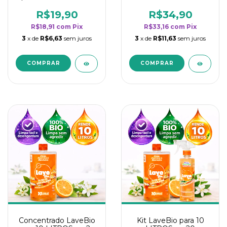
borrifadores - Maior
borrifadores - Maior
rendimento da
rendimento da
R$19,90
R$34,90
categoria - Flor de
categoria - Flor de
R$18,91
com
Pix
R$33,16
com
Pix
Laranjeira
Laranjeira
3
x de
R$6,63
sem juros
3
x de
R$11,63
sem juros
Concentrado LaveBio
Kit LaveBio para 10