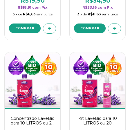
R$19,90
R$34,90
categoria - Lavanda
categoria - Lavanda
R$18,91
com
Pix
R$33,16
com
Pix
3
x de
R$6,63
sem juros
3
x de
R$11,63
sem juros
Concentrado LaveBio
Kit LaveBio para 10
para 10 LITROS ou 20
LITROS ou 20
borrifadores - Maior
borrifadores - Maior