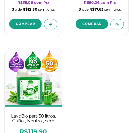
R$35,06
com
Pix
R$50,26
com
Pix
3
x de
R$12,30
sem juros
3
x de
R$17,63
sem juros
LaveBio para 50 litros,
Galão , Neutro , sem
cheiro - 5L
R$119,90