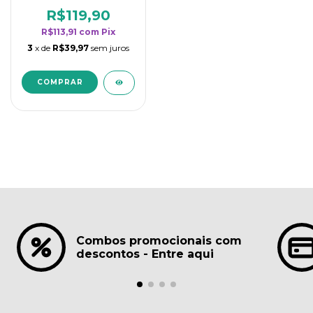
borrifadores - Maior
rendimento da
R$119,90
categoria - Lavanda
R$113,91
com
Pix
3
x de
R$39,97
sem juros
Combos promocionais com
descontos - Entre aqui