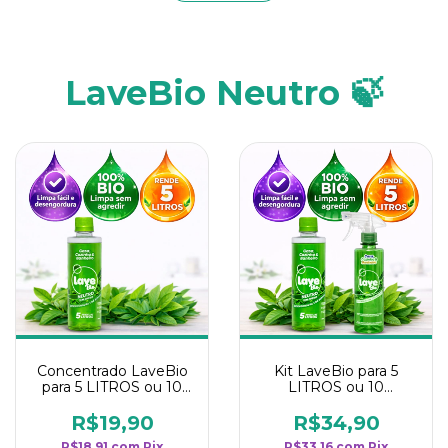
LaveBio Neutro 🍃
Concentrado LaveBio
Kit LaveBio para 5
para 5 LITROS ou 10
LITROS ou 10
borrifadores - Maior
borrifadores - Maior
rendimento da
rendimento da
R$19,90
R$34,90
categoria - Neutro
categoria - Neutro
R$18,91
com
Pix
R$33,16
com
Pix