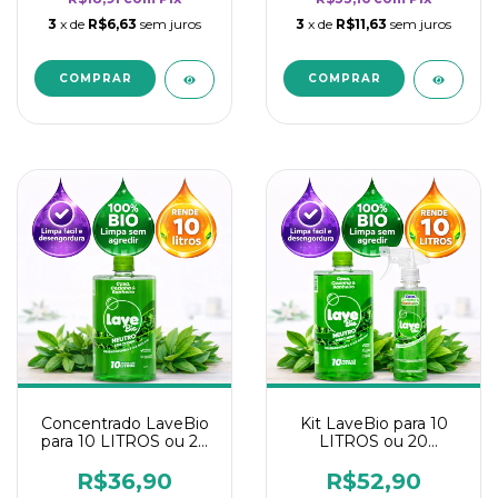
3
x de
R$6,63
sem juros
3
x de
R$11,63
sem juros
Concentrado LaveBio
Kit LaveBio para 10
para 10 LITROS ou 20
LITROS ou 20
borrifadores - Maior
borrifadores - Maior
rendimento da
rendimento da
R$36,90
R$52,90
categoria - Neutro
categoria - Neutro