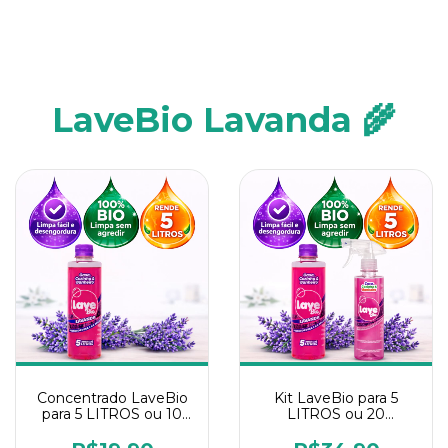
LaveBio Lavanda 🌾
Concentrado LaveBio
Kit LaveBio para 5
para 5 LITROS ou 10
LITROS ou 20
borrifadores - Maior
borrifadores - Maior
rendimento da
rendimento da