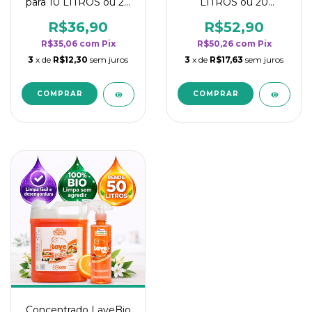
para 10 LITROS ou 20
LITROS ou 20
borrifadores - Maior
borrifadores - Maior
rendimento da
rendimento da
R$36,90
R$52,90
categoria - Flor de
categoria - Flor de
R$35,06
com
Pix
R$50,26
com
Pix
Laranjeira
Laranjeira
3
x de
R$12,30
sem juros
3
x de
R$17,63
sem juros
Concentrado LaveBio