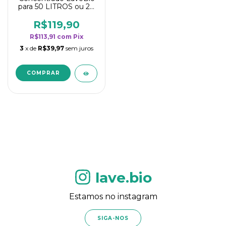
para 50 LITROS ou 20
borrifadores - Maior
rendimento da
R$119,90
categoria - Flor de
R$113,91
com
Pix
Laranjeira
3
x de
R$39,97
sem juros
lave.bio
Estamos no instagram
SIGA-NOS