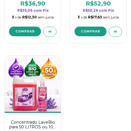
rendimento da
rendimento da
R$36,90
R$52,90
categoria - Lavanda
categoria - Lavanda
R$35,06
com
Pix
R$50,26
com
Pix
3
x de
R$12,30
sem juros
3
x de
R$17,63
sem juros
Concentrado LaveBio
para 50 LITROS ou 100