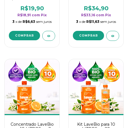
borrifadores - Maior
borrifadores - Maior
rendimento da
rendimento da
R$19,90
R$34,90
categoria - Flor de
categoria - Flor de
R$18,91
com
Pix
R$33,16
com
Pix
Laranjeira
Laranjeira
3
x de
R$6,63
sem juros
3
x de
R$11,63
sem juros
Concentrado LaveBio
Kit LaveBio para 10