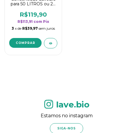
para 50 LITROS ou 20
borrifadores - Maior
rendimento da
R$119,90
categoria - Flor de
R$113,91
com
Pix
Laranjeira
3
x de
R$39,97
sem juros
lave.bio
Estamos no instagram
SIGA-NOS