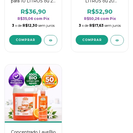
para 10 LITROS ou 20
LITROS ou 20
borrifadores - Maior
borrifadores - Maior
rendimento da
rendimento da
R$36,90
R$52,90
categoria - Flor de
categoria - Flor de
R$35,06
com
Pix
R$50,26
com
Pix
Laranjeira
Laranjeira
3
x de
R$12,30
sem juros
3
x de
R$17,63
sem juros
Concentrado LaveBio