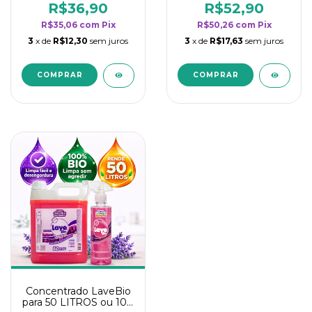
rendimento da
rendimento da
R$36,90
R$52,90
categoria - Lavanda
categoria - Lavanda
R$35,06
com
Pix
R$50,26
com
Pix
3
x de
R$12,30
sem juros
3
x de
R$17,63
sem juros
Concentrado LaveBio
para 50 LITROS ou 100