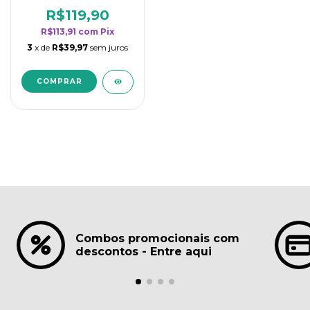
borrifadores - Maior
rendimento da
R$119,90
categoria - Lavanda
R$113,91
com
Pix
3
x de
R$39,97
sem juros
Combos promocionais com
descontos - Entre aqui