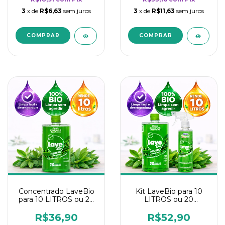
3
x de
R$6,63
sem juros
3
x de
R$11,63
sem juros
Concentrado LaveBio
Kit LaveBio para 10
para 10 LITROS ou 20
LITROS ou 20
borrifadores - Maior
borrifadores - Maior
rendimento da
rendimento da
R$36,90
R$52,90
categoria - Neutro
categoria - Neutro