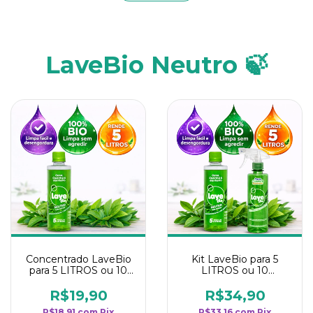
LaveBio Neutro 🍃
Concentrado LaveBio
Kit LaveBio para 5
para 5 LITROS ou 10
LITROS ou 10
borrifadores - Maior
borrifadores - Maior
rendimento da
rendimento da
R$19,90
R$34,90
categoria - Neutro
categoria - Neutro
R$18,91
com
Pix
R$33,16
com
Pix