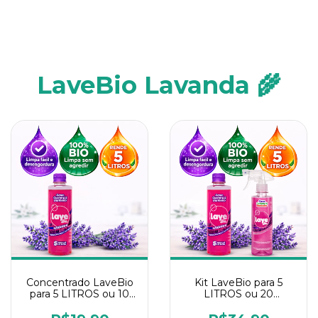
LaveBio Lavanda 🌾
Concentrado LaveBio
Kit LaveBio para 5
para 5 LITROS ou 10
LITROS ou 20
borrifadores - Maior
borrifadores - Maior
rendimento da
rendimento da