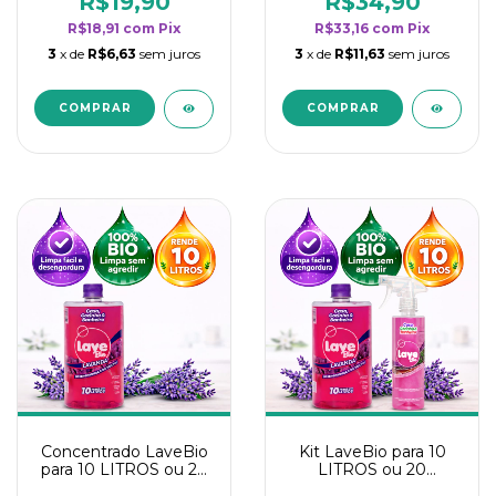
R$19,90
R$34,90
categoria - Lavanda
categoria - Lavanda
R$18,91
com
Pix
R$33,16
com
Pix
3
x de
R$6,63
sem juros
3
x de
R$11,63
sem juros
Concentrado LaveBio
Kit LaveBio para 10
para 10 LITROS ou 20
LITROS ou 20
borrifadores - Maior
borrifadores - Maior