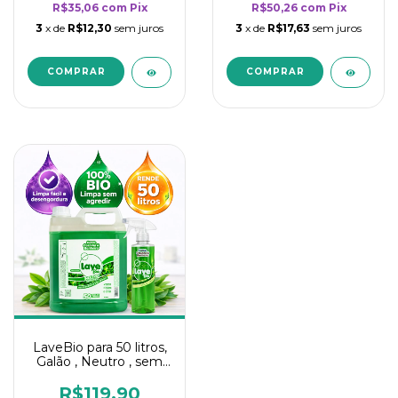
R$35,06
com
Pix
R$50,26
com
Pix
3
x de
R$12,30
sem juros
3
x de
R$17,63
sem juros
LaveBio para 50 litros,
Galão , Neutro , sem
cheiro - 5L
R$119,90