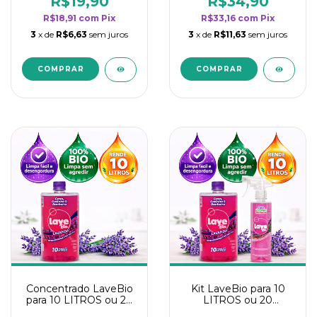
R$19,90
R$34,90
categoria - Lavanda
categoria - Lavanda
R$18,91
com
Pix
R$33,16
com
Pix
3
x de
R$6,63
sem juros
3
x de
R$11,63
sem juros
Concentrado LaveBio
Kit LaveBio para 10
para 10 LITROS ou 20
LITROS ou 20
borrifadores - Maior
borrifadores - Maior