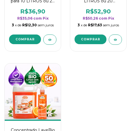
para 10 LITROS ou 20
LITROS ou 20
borrifadores - Maior
borrifadores - Maior
rendimento da
rendimento da
R$36,90
R$52,90
categoria - Flor de
categoria - Flor de
R$35,06
com
Pix
R$50,26
com
Pix
Laranjeira
Laranjeira
3
x de
R$12,30
sem juros
3
x de
R$17,63
sem juros
Concentrado LaveBio