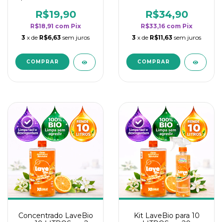
borrifadores - Maior
borrifadores - Maior
rendimento da
rendimento da
R$19,90
R$34,90
categoria - Flor de
categoria - Flor de
R$18,91
com
Pix
R$33,16
com
Pix
Laranjeira
Laranjeira
3
x de
R$6,63
sem juros
3
x de
R$11,63
sem juros
Concentrado LaveBio
Kit LaveBio para 10