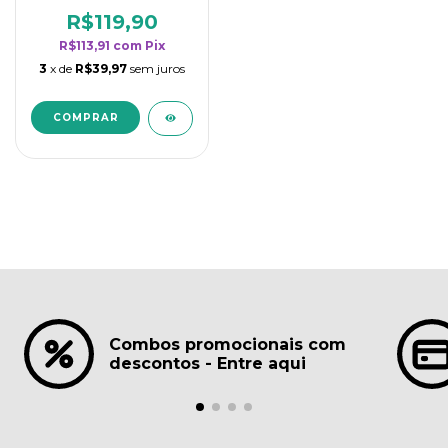
borrifadores - Maior
rendimento da
R$119,90
categoria - Lavanda
R$113,91
com
Pix
3
x de
R$39,97
sem juros
Combos promocionais com
descontos - Entre aqui