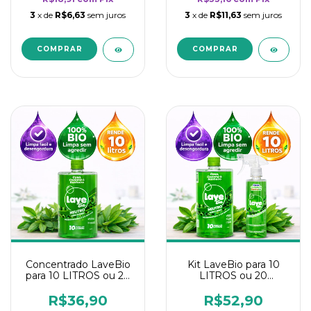
3
x de
R$6,63
sem juros
3
x de
R$11,63
sem juros
Concentrado LaveBio
Kit LaveBio para 10
para 10 LITROS ou 20
LITROS ou 20
borrifadores - Maior
borrifadores - Maior
rendimento da
rendimento da
R$36,90
R$52,90
categoria - Neutro
categoria - Neutro