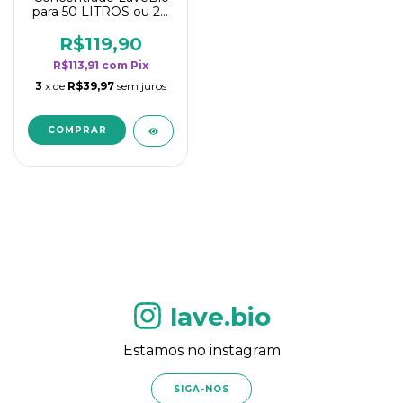
para 50 LITROS ou 20
borrifadores - Maior
rendimento da
R$119,90
categoria - Flor de
R$113,91
com
Pix
Laranjeira
3
x de
R$39,97
sem juros
lave.bio
Estamos no instagram
SIGA-NOS