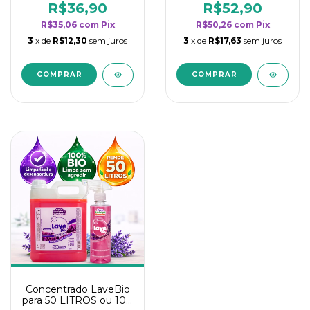
rendimento da
rendimento da
R$36,90
R$52,90
categoria - Lavanda
categoria - Lavanda
R$35,06
com
Pix
R$50,26
com
Pix
3
x de
R$12,30
sem juros
3
x de
R$17,63
sem juros
Concentrado LaveBio
para 50 LITROS ou 100