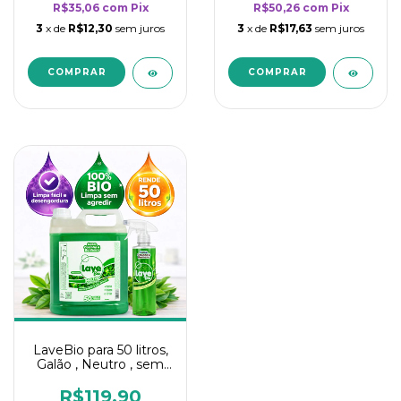
R$35,06
com
Pix
R$50,26
com
Pix
3
x de
R$12,30
sem juros
3
x de
R$17,63
sem juros
LaveBio para 50 litros,
Galão , Neutro , sem
cheiro - 5L
R$119,90