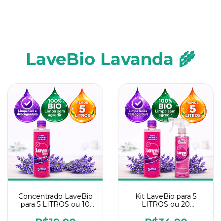
LaveBio Lavanda 🌾
Concentrado LaveBio
Kit LaveBio para 5
para 5 LITROS ou 10
LITROS ou 20
borrifadores - Maior
borrifadores - Maior
rendimento da
rendimento da