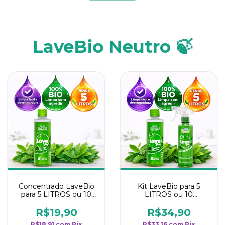
LaveBio Neutro 🍃
Concentrado LaveBio
Kit LaveBio para 5
para 5 LITROS ou 10
LITROS ou 10
borrifadores - Maior
borrifadores - Maior
rendimento da
rendimento da
R$19,90
R$34,90
categoria - Neutro
categoria - Neutro
R$18,91
com
Pix
R$33,16
com
Pix