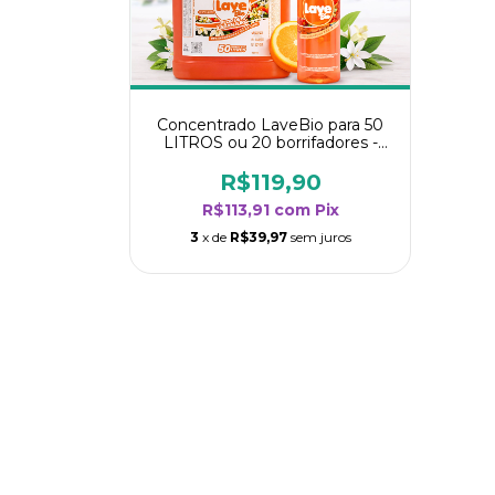
Concentrado LaveBio para 50
LITROS ou 20 borrifadores -
Maior rendimento da categoria
- Flor de Laranjeira
R$119,90
R$113,91
com
Pix
3
x de
R$39,97
sem juros