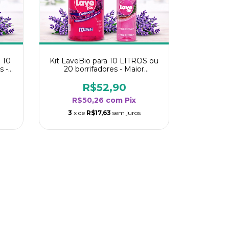
 10
Kit LaveBio para 10 LITROS ou
s -
20 borrifadores - Maior
oria
rendimento da categoria -
Lavanda
R$52,90
R$50,26
com
Pix
3
x de
R$17,63
sem juros