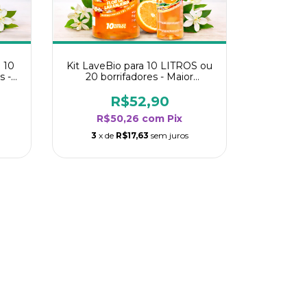
 10
Kit LaveBio para 10 LITROS ou
s -
20 borrifadores - Maior
oria
rendimento da categoria - Flor
de Laranjeira
R$52,90
R$50,26
com
Pix
3
x de
R$17,63
sem juros