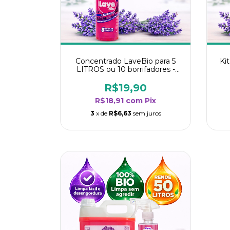
Concentrado LaveBio para 5
Ki
LITROS ou 10 borrifadores -
Maior rendimento da categoria
r
- Lavanda
R$19,90
R$18,91
com
Pix
3
x de
R$6,63
sem juros