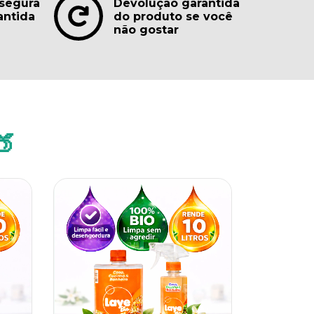
segura
Devolução garantida
antida
do produto se você
não gostar
🍑