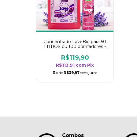
Concentrado LaveBio para 50
LITROS ou 100 borrifadores -
Maior rendimento da categoria
- Lavanda
R$119,90
R$113,91
com
Pix
3
x de
R$39,97
sem juros
Combos