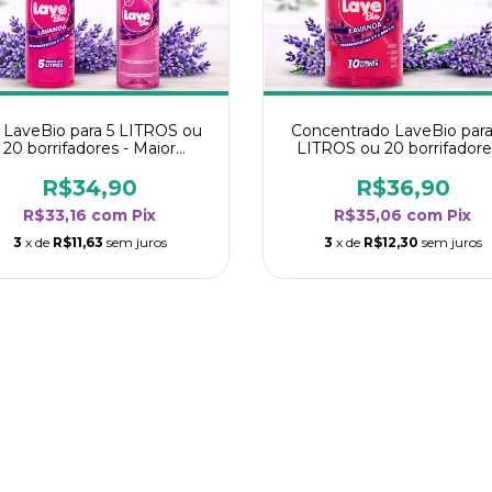
t LaveBio para 5 LITROS ou
Concentrado LaveBio para
20 borrifadores - Maior
LITROS ou 20 borrifadore
endimento da categoria -
Maior rendimento da categ
Lavanda
- Lavanda
R$34,90
R$36,90
R$33,16
com
Pix
R$35,06
com
Pix
3
x de
R$11,63
sem juros
3
x de
R$12,30
sem juros