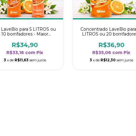
t LaveBio para 5 LITROS ou
Concentrado LaveBio para
10 borrifadores - Maior
LITROS ou 20 borrifadore
dimento da categoria - Flor
Maior rendimento da categ
de Laranjeira
- Flor de Laranjeira
R$34,90
R$36,90
R$33,16
com
Pix
R$35,06
com
Pix
3
x de
R$11,63
sem juros
3
x de
R$12,30
sem juros