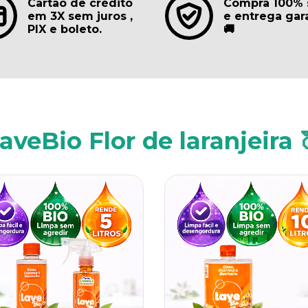
Cartão de crédito
Compra 100% 
em 3X sem juros ,
e entrega gar
PIX e boleto.
🚚
aveBio Flor de laranjeira 