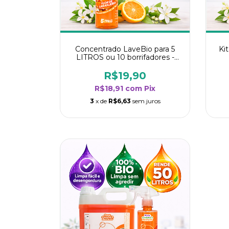
Concentrado LaveBio para 5
Ki
LITROS ou 10 borrifadores -
Maior rendimento da categoria
ren
- Flor de Laranjeira
R$19,90
R$18,91
com
Pix
3
x de
R$6,63
sem juros