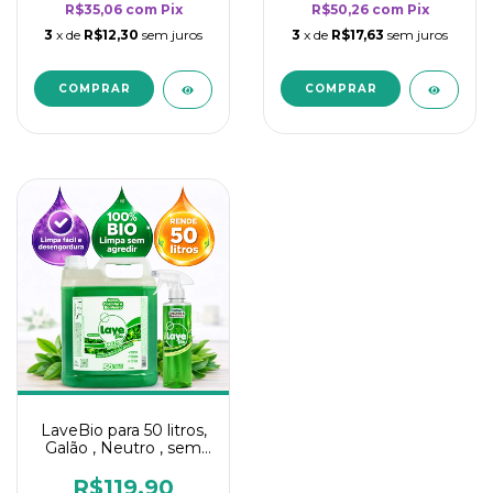
R$35,06
com
Pix
R$50,26
com
Pix
3
x de
R$12,30
sem juros
3
x de
R$17,63
sem juros
LaveBio para 50 litros,
Galão , Neutro , sem
cheiro - 5L
R$119,90