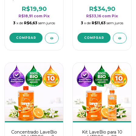
borrifadores - Maior
borrifadores - Maior
rendimento da
rendimento da
R$19,90
R$34,90
categoria - Flor de
categoria - Flor de
R$18,91
com
Pix
R$33,16
com
Pix
Laranjeira
Laranjeira
3
x de
R$6,63
sem juros
3
x de
R$11,63
sem juros
Concentrado LaveBio
Kit LaveBio para 10