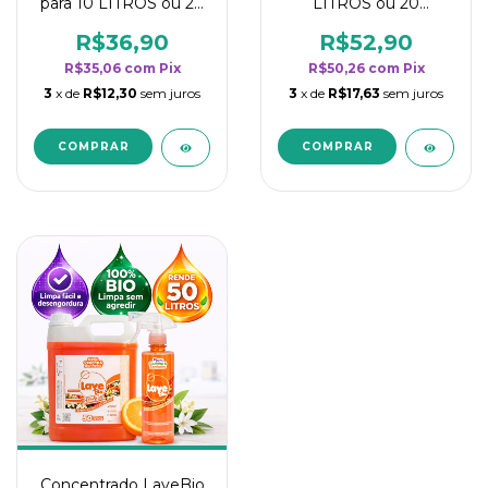
para 10 LITROS ou 20
LITROS ou 20
borrifadores - Maior
borrifadores - Maior
rendimento da
rendimento da
R$36,90
R$52,90
categoria - Flor de
categoria - Flor de
R$35,06
com
Pix
R$50,26
com
Pix
Laranjeira
Laranjeira
3
x de
R$12,30
sem juros
3
x de
R$17,63
sem juros
Concentrado LaveBio