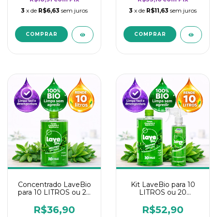
3
x de
R$6,63
sem juros
3
x de
R$11,63
sem juros
Concentrado LaveBio
Kit LaveBio para 10
para 10 LITROS ou 20
LITROS ou 20
borrifadores - Maior
borrifadores - Maior
rendimento da
rendimento da
R$36,90
R$52,90
categoria - Neutro
categoria - Neutro