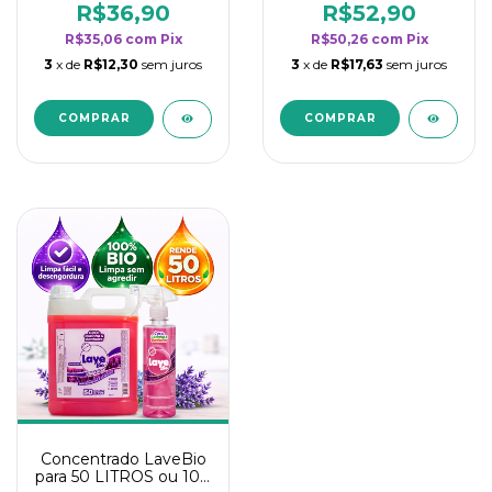
rendimento da
rendimento da
R$36,90
R$52,90
categoria - Lavanda
categoria - Lavanda
R$35,06
com
Pix
R$50,26
com
Pix
3
x de
R$12,30
sem juros
3
x de
R$17,63
sem juros
Concentrado LaveBio
para 50 LITROS ou 100