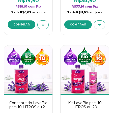
R$19,90
R$34,90
categoria - Lavanda
categoria - Lavanda
R$18,91
com
Pix
R$33,16
com
Pix
3
x de
R$6,63
sem juros
3
x de
R$11,63
sem juros
Concentrado LaveBio
Kit LaveBio para 10
para 10 LITROS ou 20
LITROS ou 20
borrifadores - Maior
borrifadores - Maior