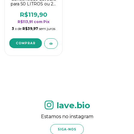
para 50 LITROS ou 20
borrifadores - Maior
rendimento da
R$119,90
categoria - Flor de
R$113,91
com
Pix
Laranjeira
3
x de
R$39,97
sem juros
lave.bio
Estamos no instagram
SIGA-NOS