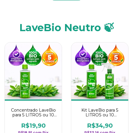
LaveBio Neutro 🍃
Concentrado LaveBio
Kit LaveBio para 5
para 5 LITROS ou 10
LITROS ou 10
borrifadores - Maior
borrifadores - Maior
rendimento da
rendimento da
R$19,90
R$34,90
categoria - Neutro
categoria - Neutro
R$18,91
com
Pix
R$33,16
com
Pix