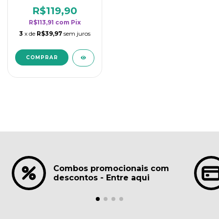
borrifadores - Maior
rendimento da
R$119,90
categoria - Lavanda
R$113,91
com
Pix
3
x de
R$39,97
sem juros
Combos promocionais com
descontos - Entre aqui