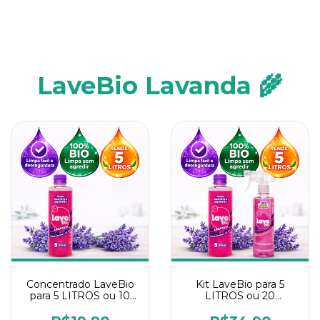
LaveBio Lavanda 🌾
Concentrado LaveBio
Kit LaveBio para 5
para 5 LITROS ou 10
LITROS ou 20
borrifadores - Maior
borrifadores - Maior
rendimento da
rendimento da