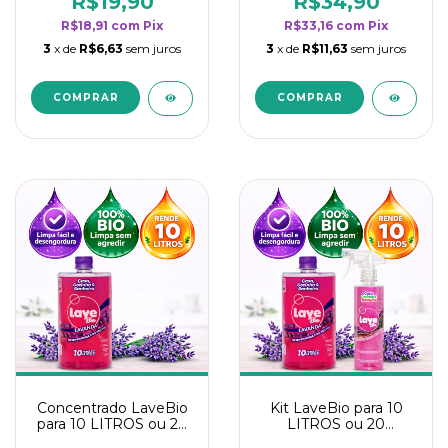
R$19,90
R$34,90
categoria - Lavanda
categoria - Lavanda
R$18,91
com
Pix
R$33,16
com
Pix
3
x de
R$6,63
sem juros
3
x de
R$11,63
sem juros
Concentrado LaveBio
Kit LaveBio para 10
para 10 LITROS ou 20
LITROS ou 20
borrifadores - Maior
borrifadores - Maior