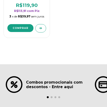
borrifadores - Maior
rendimento da
R$119,90
categoria - Lavanda
R$113,91
com
Pix
3
x de
R$39,97
sem juros
Combos promocionais com
descontos - Entre aqui