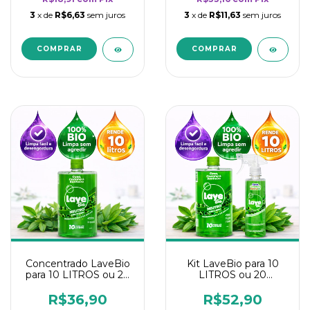
3
x de
R$6,63
sem juros
3
x de
R$11,63
sem juros
Concentrado LaveBio
Kit LaveBio para 10
para 10 LITROS ou 20
LITROS ou 20
borrifadores - Maior
borrifadores - Maior
rendimento da
rendimento da
R$36,90
R$52,90
categoria - Neutro
categoria - Neutro