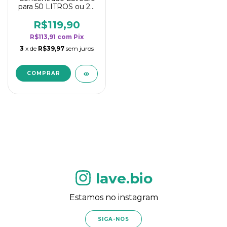
para 50 LITROS ou 20
borrifadores - Maior
rendimento da
R$119,90
categoria - Flor de
R$113,91
com
Pix
Laranjeira
3
x de
R$39,97
sem juros
lave.bio
Estamos no instagram
SIGA-NOS