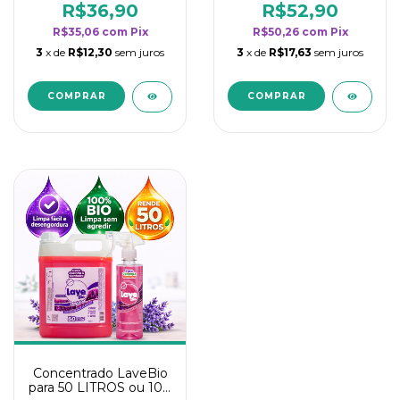
rendimento da
rendimento da
R$36,90
R$52,90
categoria - Lavanda
categoria - Lavanda
R$35,06
com
Pix
R$50,26
com
Pix
3
x de
R$12,30
sem juros
3
x de
R$17,63
sem juros
Concentrado LaveBio
para 50 LITROS ou 100