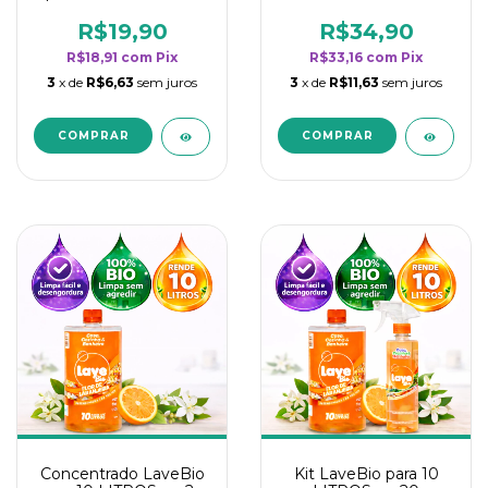
borrifadores - Maior
borrifadores - Maior
rendimento da
rendimento da
R$19,90
R$34,90
categoria - Flor de
categoria - Flor de
R$18,91
com
Pix
R$33,16
com
Pix
Laranjeira
Laranjeira
3
x de
R$6,63
sem juros
3
x de
R$11,63
sem juros
Concentrado LaveBio
Kit LaveBio para 10