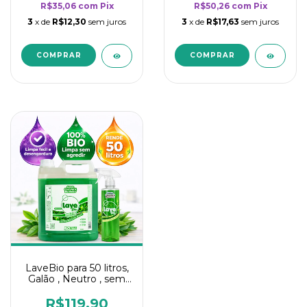
R$35,06
com
Pix
R$50,26
com
Pix
3
x de
R$12,30
sem juros
3
x de
R$17,63
sem juros
LaveBio para 50 litros,
Galão , Neutro , sem
cheiro - 5L
R$119,90