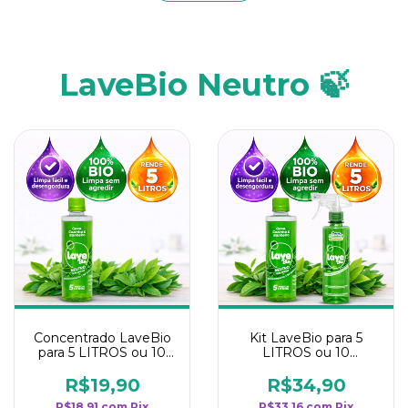
LaveBio Neutro 🍃
Concentrado LaveBio
Kit LaveBio para 5
para 5 LITROS ou 10
LITROS ou 10
borrifadores - Maior
borrifadores - Maior
rendimento da
rendimento da
R$19,90
R$34,90
categoria - Neutro
categoria - Neutro
R$18,91
com
Pix
R$33,16
com
Pix