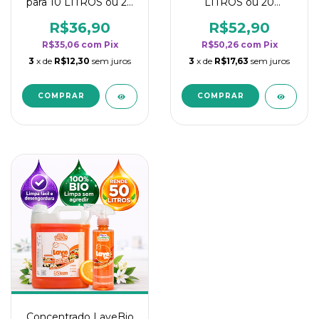
para 10 LITROS ou 20
LITROS ou 20
borrifadores - Maior
borrifadores - Maior
rendimento da
rendimento da
R$36,90
R$52,90
categoria - Flor de
categoria - Flor de
R$35,06
com
Pix
R$50,26
com
Pix
Laranjeira
Laranjeira
3
x de
R$12,30
sem juros
3
x de
R$17,63
sem juros
Concentrado LaveBio