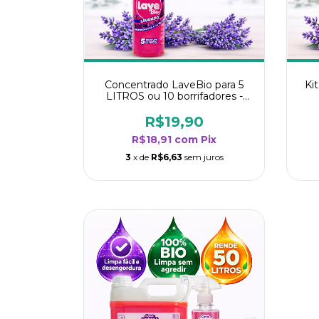
Concentrado LaveBio para 5
Ki
LITROS ou 10 borrifadores -
Maior rendimento da categoria
r
- Lavanda
R$19,90
R$18,91
com
Pix
3
x de
R$6,63
sem juros