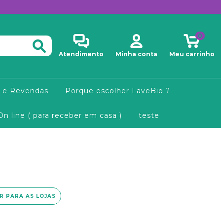
0
Atendimento
Minha conta
Meu carrinho
 e Revendas
Porque escolher LaveBio ?
On line ( para receber em casa )
teste
IR PARA AS LOJAS