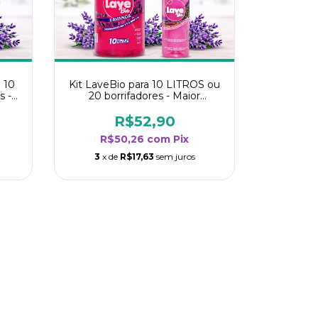
 10
Kit LaveBio para 10 LITROS ou
s -
20 borrifadores - Maior
oria
rendimento da categoria -
Lavanda
R$52,90
R$50,26
com
Pix
3
x de
R$17,63
sem juros