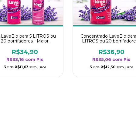
t LaveBio para 5 LITROS ou
Concentrado LaveBio para
20 borrifadores - Maior
LITROS ou 20 borrifadore
endimento da categoria -
Maior rendimento da categ
Lavanda
- Lavanda
R$34,90
R$36,90
R$33,16
com
Pix
R$35,06
com
Pix
3
x de
R$11,63
sem juros
3
x de
R$12,30
sem juros