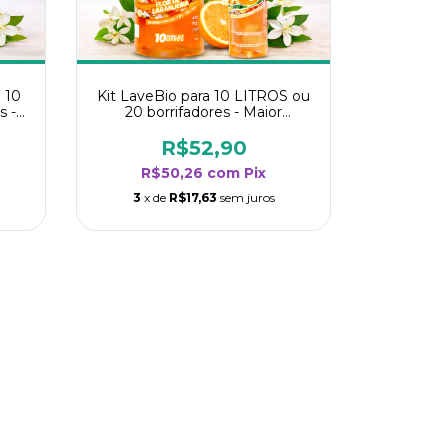
 10
Kit LaveBio para 10 LITROS ou
s -
20 borrifadores - Maior
oria
rendimento da categoria - Flor
de Laranjeira
R$52,90
R$50,26
com
Pix
3
x de
R$17,63
sem juros