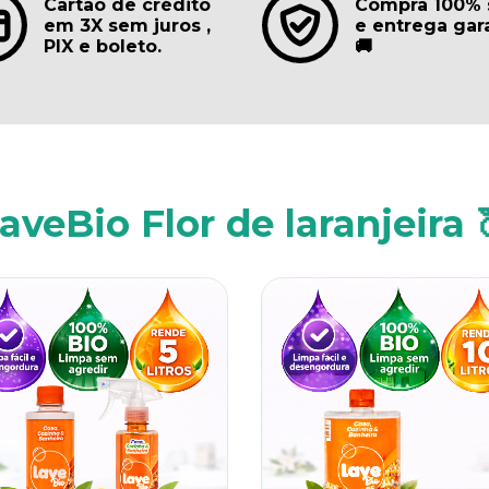
Cartão de crédito
Compra 100% 
em 3X sem juros ,
e entrega gar
PIX e boleto.
🚚
aveBio Flor de laranjeira 