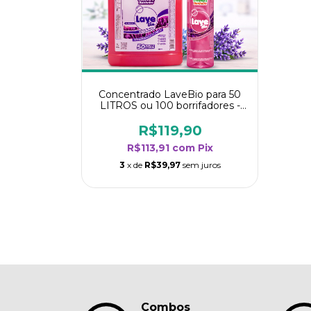
Concentrado LaveBio para 50
LITROS ou 100 borrifadores -
Maior rendimento da categoria
- Lavanda
R$119,90
R$113,91
com
Pix
3
x de
R$39,97
sem juros
Combos