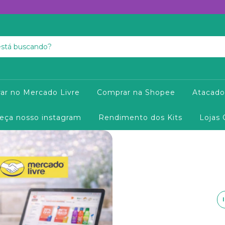
ar no Mercado Livre
Comprar na Shopee
Atacado
eça nosso instagram
Rendimento dos Kits
Lojas 