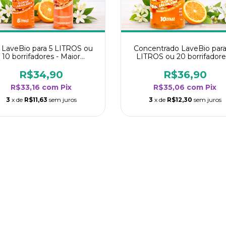
t LaveBio para 5 LITROS ou
Concentrado LaveBio para
10 borrifadores - Maior
LITROS ou 20 borrifadore
dimento da categoria - Flor
Maior rendimento da categ
de Laranjeira
- Flor de Laranjeira
R$34,90
R$36,90
R$33,16
com
Pix
R$35,06
com
Pix
3
x de
R$11,63
sem juros
3
x de
R$12,30
sem juros