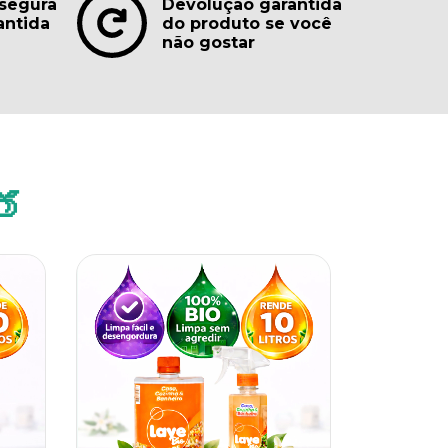
segura
Devolução garantida
antida
do produto se você
não gostar
🍑