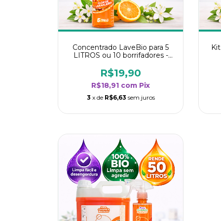
Concentrado LaveBio para 5
Ki
LITROS ou 10 borrifadores -
Maior rendimento da categoria
ren
- Flor de Laranjeira
R$19,90
R$18,91
com
Pix
3
x de
R$6,63
sem juros