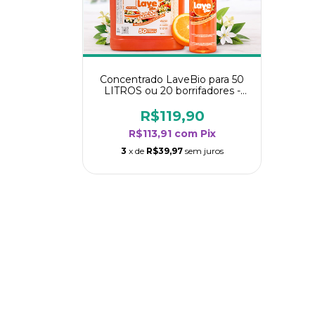
Concentrado LaveBio para 50
LITROS ou 20 borrifadores -
Maior rendimento da categoria
- Flor de Laranjeira
R$119,90
R$113,91
com
Pix
3
x de
R$39,97
sem juros